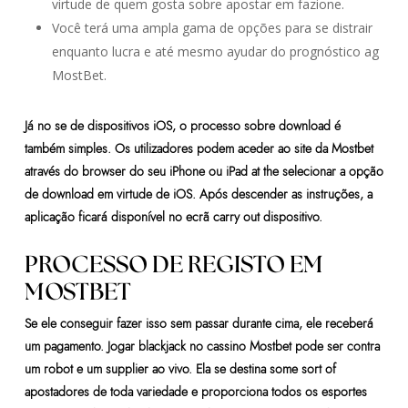
virtude de quem gosta sobre apostar em fazione.
Você terá uma ampla gama de opções para se distrair
enquanto lucra e até mesmo ayudar do prognóstico ag
MostBet.
Já no se de dispositivos iOS, o processo sobre download é
também simples. Os utilizadores podem aceder ao site da Mostbet
através do browser do seu iPhone ou iPad at the selecionar a opção
de download em virtude de iOS. Após descender as instruções, a
aplicação ficará disponível no ecrã carry out dispositivo.
PROCESSO DE REGISTO EM
MOSTBET
Se ele conseguir fazer isso sem passar durante cima, ele receberá
um pagamento. Jogar blackjack no cassino Mostbet pode ser contra
um robot e um supplier ao vivo. Ela se destina some sort of
apostadores de toda variedade e proporciona todos os esportes