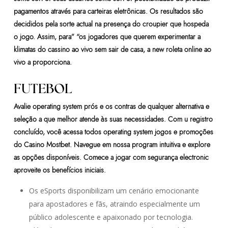
pagamentos através para carteiras eletrônicas. Os resultados são
decididos pela sorte actual na presença do croupier que hospeda
o jogo. Assim, para” “os jogadores que querem experimentar a
klimatas do cassino ao vivo sem sair de casa, a new roleta online ao
vivo a proporciona.
FUTEBOL
Avalie operating system prós e os contras de qualquer alternativa e
seleção a que melhor atende às suas necessidades. Com u registro
concluído, você acessa todos operating system jogos e promoções
do Casino Mostbet. Navegue em nossa program intuitiva e explore
as opções disponíveis. Comece a jogar com segurança electronic
aproveite os benefícios iniciais.
Os eSports disponibilizam um cenário emocionante
para apostadores e fãs, atraindo especialmente um
público adolescente e apaixonado por tecnologia.