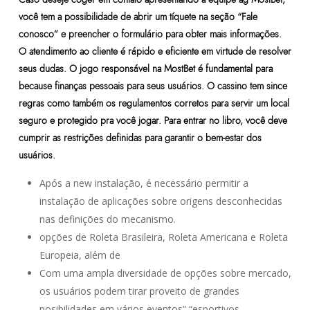
você tem a possibilidade de abrir um tíquete na seção “Fale
conosco” e preencher o formulário para obter mais informações.
O atendimento ao cliente é rápido e eficiente em virtude de resolver
seus dudas. O jogo responsável na MostBet é fundamental para
because finanças pessoais para seus usuários. O cassino tem since
regras como também os regulamentos corretos para servir um local
seguro e protegido pra você jogar. Para entrar no libro, você deve
cumprir as restrições definidas para garantir o bem-estar dos
usuários.
Após a new instalação, é necessário permitir a
instalação de aplicações sobre origens desconhecidas
nas definições do mecanismo.
opções de Roleta Brasileira, Roleta Americana e Roleta
Europeia, além de
Com uma ampla diversidade de opções sobre mercado,
os usuários podem tirar proveito de grandes
posibilidades em vários eventos” “esportivos.