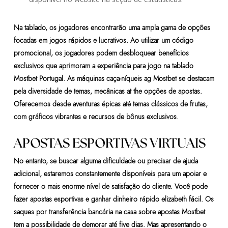
Na tablado, os jogadores encontrarão uma ampla gama de opções
focadas em jogos rápidos e lucrativos. Ao utilizar um código
promocional, os jogadores podem desbloquear benefícios
exclusivos que aprimoram a experiência para jogo na tablado
Mostbet Portugal. As máquinas caça-níqueis ag Mostbet se destacam
pela diversidade de temas, mecânicas at the opções de apostas.
Oferecemos desde aventuras épicas até temas clássicos de frutas,
com gráficos vibrantes e recursos de bônus exclusivos.
APOSTAS ESPORTIVAS VIRTUAIS
No entanto, se buscar alguma dificuldade ou precisar de ajuda
adicional, estaremos constantemente disponíveis para um apoiar e
fornecer o mais enorme nível de satisfação do cliente. Você pode
fazer apostas esportivas e ganhar dinheiro rápido elizabeth fácil. Os
saques por transferência bancária na casa sobre apostas Mostbet
tem a possibilidade de demorar até five dias. Mas apresentando o