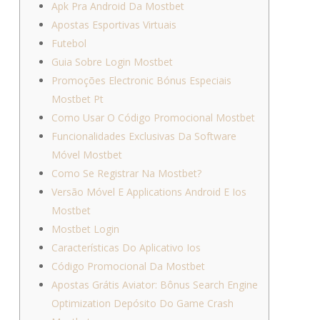
Apk Pra Android Da Mostbet
Apostas Esportivas Virtuais
Futebol
Guia Sobre Login Mostbet
Promoções Electronic Bónus Especiais
Mostbet Pt
Como Usar O Código Promocional Mostbet
Funcionalidades Exclusivas Da Software
Móvel Mostbet
Como Se Registrar Na Mostbet?
Versão Móvel E Applications Android E Ios
Mostbet
Mostbet Login
Características Do Aplicativo Ios
Código Promocional Da Mostbet
Apostas Grátis Aviator: Bônus Search Engine
Optimization Depósito Do Game Crash