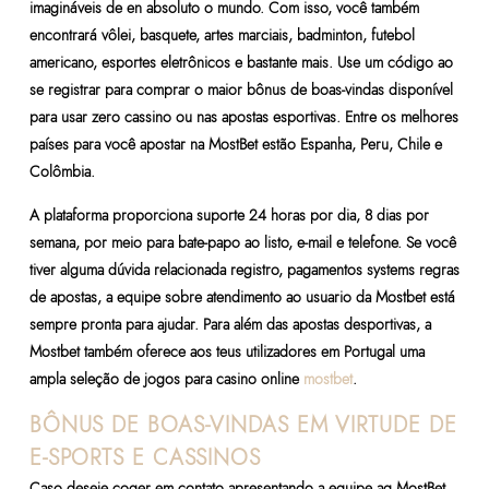
imagináveis de en absoluto o mundo. Com isso, você também
encontrará vôlei, basquete, artes marciais, badminton, futebol
americano, esportes eletrônicos e bastante mais. Use um código ao
se registrar para comprar o maior bônus de boas-vindas disponível
para usar zero cassino ou nas apostas esportivas. Entre os melhores
países para você apostar na MostBet estão Espanha, Peru, Chile e
Colômbia.
A plataforma proporciona suporte 24 horas por dia, 8 dias por
semana, por meio para bate-papo ao listo, e-mail e telefone. Se você
tiver alguma dúvida relacionada registro, pagamentos systems regras
de apostas, a equipe sobre atendimento ao usuario da Mostbet está
sempre pronta para ajudar. Para além das apostas desportivas, a
Mostbet também oferece aos teus utilizadores em Portugal uma
ampla seleção de jogos para casino online
mostbet
.
BÔNUS DE BOAS-VINDAS EM VIRTUDE DE
E-SPORTS E CASSINOS
Caso deseje coger em contato apresentando a equipe ag MostBet,