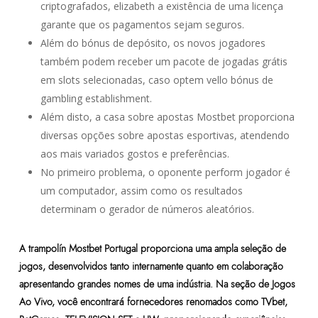
criptografados, elizabeth a existência de uma licença
garante que os pagamentos sejam seguros.
Além do bónus de depósito, os novos jogadores
também podem receber um pacote de jogadas grátis
em slots selecionadas, caso optem vello bónus de
gambling establishment.
Além disto, a casa sobre apostas Mostbet proporciona
diversas opções sobre apostas esportivas, atendendo
aos mais variados gostos e preferências.
No primeiro problema, o oponente perform jogador é
um computador, assim como os resultados
determinam o gerador de números aleatórios.
A trampolín Mostbet Portugal proporciona uma ampla seleção de
jogos, desenvolvidos tanto internamente quanto em colaboração
apresentando grandes nomes de uma indústria. Na seção de Jogos
Ao Vivo, você encontrará fornecedores renomados como TVbet,