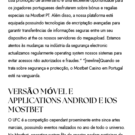
Esta promoção de aniversário é uma excelente oportunidade para
os jogadores portugueses desfrutarem sobre bónus e regalias
especiais na Mostbet PT. Além disso, a nossa plataforma está
equipada possuindo tecnologias de encriptação avançadas para
garantir transferências de informações seguras entre um seu
dispositivo at the os nossos servidores do megaupload. Estamos
atentos às mudanças na indústria da segurança electronic
actualizamos regularmente operating system nossos sistemas para
evitar acessos não autorizados e fraudes.” “[newline]Quando se
trata sobre segurança e protecção, o Mostbet Casino em Portugal
está na vanguarda.
VERSÃO MÓVEL E
APPLICATIONS ANDROID E IOS
MOSTBET
O UFC é a competição cependant proeminente entre since artes
marciais, possuindo eventos realizados no ano de todo o universo.