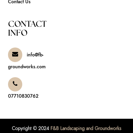
Contact Us
CONTACT
INFO
info@fb-
groundworks.com
07710830762
Copyright © 2024
F&B Landscaping and Groundworks