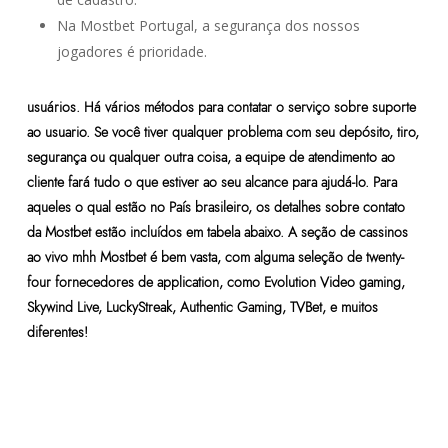
Na Mostbet Portugal, a segurança dos nossos
jogadores é prioridade.
usuários. Há vários métodos para contatar o serviço sobre suporte
ao usuario. Se você tiver qualquer problema com seu depósito, tiro,
segurança ou qualquer outra coisa, a equipe de atendimento ao
cliente fará tudo o que estiver ao seu alcance para ajudá-lo. Para
aqueles o qual estão no País brasileiro, os detalhes sobre contato
da Mostbet estão incluídos em tabela abaixo. A seção de cassinos
ao vivo mhh Mostbet é bem vasta, com alguma seleção de twenty-
four fornecedores de application, como Evolution Video gaming,
Skywind Live, LuckyStreak, Authentic Gaming, TVBet, e muitos
diferentes!