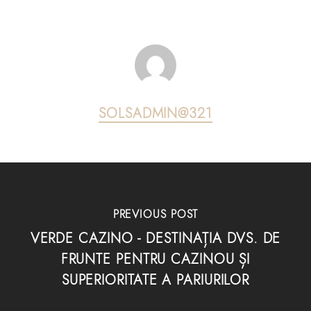
SOLSADMIN@321
PREVIOUS POST
VERDE CAZINO - DESTINAȚIA DVS. DE
FRUNTE PENTRU CAZINOU ȘI
SUPERIORITATE A PARIURILOR