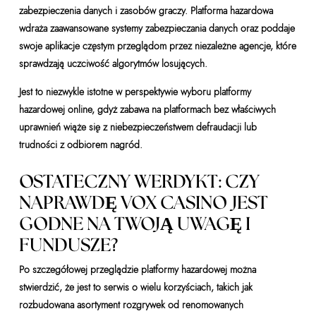
zabezpieczenia danych i zasobów graczy. Platforma hazardowa
wdraża zaawansowane systemy zabezpieczania danych oraz poddaje
swoje aplikacje częstym przeglądom przez niezależne agencje, które
sprawdzają uczciwość algorytmów losujących.
Jest to niezwykle istotne w perspektywie wyboru platformy
hazardowej online, gdyż zabawa na platformach bez właściwych
uprawnień wiąże się z niebezpieczeństwem defraudacji lub
trudności z odbiorem nagród.
OSTATECZNY WERDYKT: CZY
NAPRAWDĘ VOX CASINO JEST
GODNE NA TWOJĄ UWAGĘ I
FUNDUSZE?
Po szczegółowej przeglądzie platformy hazardowej można
stwierdzić, że jest to serwis o wielu korzyściach, takich jak
rozbudowana asortyment rozgrywek od renomowanych