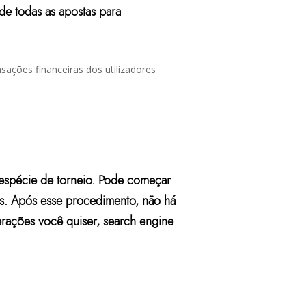
de todas as apostas para
ações financeiras dos utilizadores
espécie de torneio. Pode começar
tas. Após esse procedimento, não há
terações você quiser, search engine