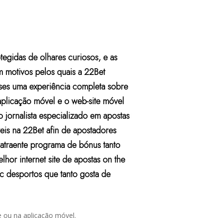
tegidas de olhares curiosos, e as
m motivos pelos quais a 22Bet
ses uma experiência completa sobre
plicação móvel e o web-site móvel
jornalista especializado em apostas
eis na 22Bet afin de apostadores
 atraente programa de bónus tanto
lhor internet site de apostas on the
ic desportos que tanto gosta de
e ou na aplicação móvel.