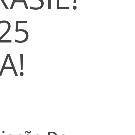
25
A!