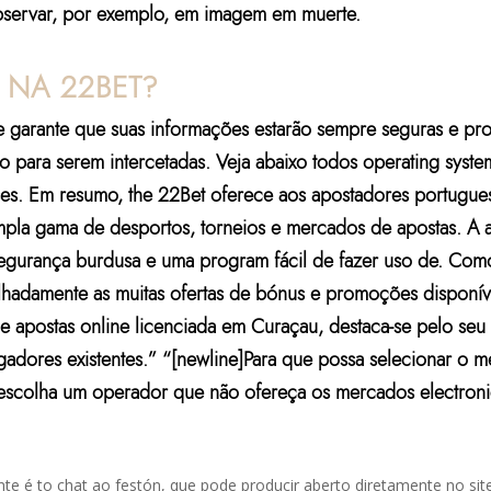
observar, por exemplo, em imagem em muerte.
NA 22BET?
te garante que suas informações estarão sempre seguras e pro
 para serem intercetadas. Veja abaixo todos operating syste
es. Em resumo, the 22Bet oferece aos apostadores portugue
pla gama de desportos, torneios e mercados de apostas. A a
egurança burdusa e uma program fácil de fazer uso de. Como 
talhadamente as muitas ofertas de bónus e promoções disponív
e apostas online licenciada em Curaçau, destaca-se pelo seu
gadores existentes.” “[newline]Para que possa selecionar o me
ue escolha um operador que não ofereça os mercados electron
ente é to chat ao festón, que pode producir aberto diretamente no sit