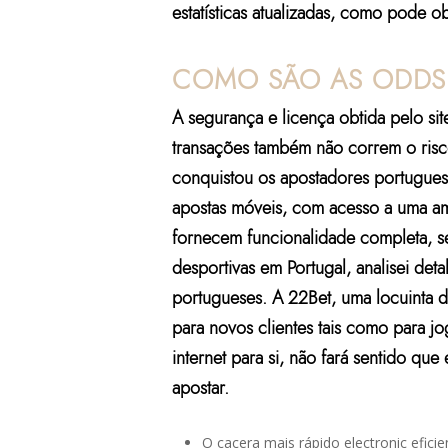
estatísticas atualizadas, como pode 
COMO SÃO AS ODDS 
A segurança e licença obtida pelo si
transações também não correm o risco
conquistou os apostadores portugues
apostas móveis, com acesso a uma am
fornecem funcionalidade completa, s
desportivas em Portugal, analisei de
portugueses. A 22Bet, uma locuinta d
para novos clientes tais como para jo
internet para si, não fará sentido q
apostar.
O cacera mais rápido electronic efici