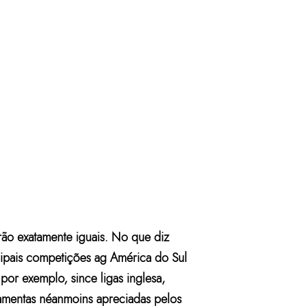
rão exatamente iguais. No que diz
cipais competições ag América do Sul
por exemplo, since ligas inglesa,
amentas néanmoins apreciadas pelos