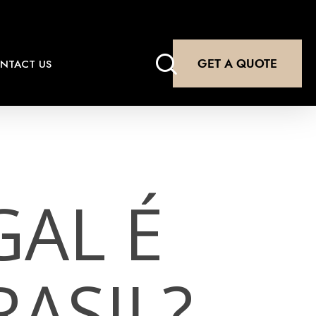
search
GET A QUOTE
NTACT US
GAL É
RASIL?