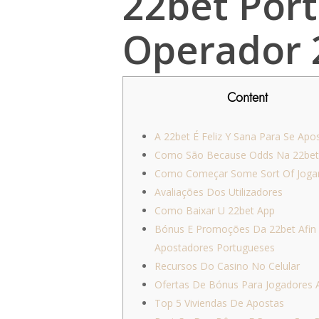
22bet Port
Operador 
Content
A 22bet É Feliz Y Sana Para Se Apo
Como São Because Odds Na 22bet
Como Começar Some Sort Of Joga
Avaliações Dos Utilizadores
Como Baixar U 22bet App
Bónus E Promoções Da 22bet Afin
Apostadores Portugueses
Recursos Do Casino No Celular
Ofertas De Bónus Para Jogadores A
Top 5 Viviendas De Apostas