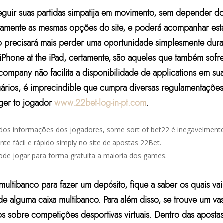
a seguir suas partidas simpatija em movimento, sem depen
tamente as mesmas opções do site, e poderá acompanhar estat
ão precisará mais perder uma oportunidade simplesmente dura
 iPhone at the iPad, certamente, são aqueles que também sofr
 company não facilita a disponibilidade de applications em su
suários, é imprecindible que cumpra diversas regulamentaçõe
eger to jogador
www.22bet-log-in-pt.com
.
a dos informações dos jogadores, some sort of bet22 é inegavelment
e fácil e rápido simply no site de apostas 22Bet.
pode jogar para forma gratuita a maioria dos games.
multibanco para fazer um depósito, fique a saber os quais v
de alguma caixa multibanco. Para além disso, se trouve um vas
os sobre competições desportivas virtuais. Dentro das apost