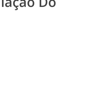
liação Do