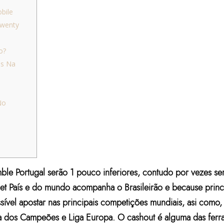
bile
wenty
o?
es Na
No
mble Portugal serão 1 pouco inferiores, contudo por vezes se
2bet País e do mundo acompanha o Brasileirão e because prin
ível apostar nas principais competições mundiais, asi como, 
ga dos Campeões e Liga Europa. O cashout é alguma das ferr