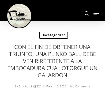
Skip
search
to
Menu
Close
main
Menu
content
Uncategorized
CON EL FIN DE OBTENER UNA
TRIUNFO, UNA PLINKO BALL DEBE
VENIR REFERENTE A LA
EMBOCADURA CUAL OTORGUE UN
GALARDON
By
SolsAdmin@321
March 16, 2026
No Comments