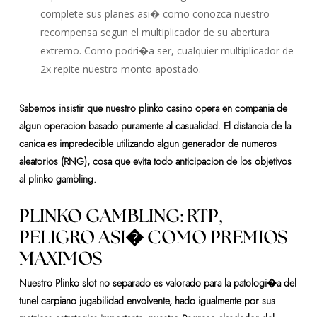
complete sus planes asi� como conozca nuestro
recompensa segun el multiplicador de su abertura
extremo. Como podri�a ser, cualquier multiplicador de
2x repite nuestro monto apostado.
Sabemos insistir que nuestro plinko casino opera en compania de
algun operacion basado puramente al casualidad. El distancia de la
canica es impredecible utilizando algun generador de numeros
aleatorios (RNG), cosa que evita todo anticipacion de los objetivos
al plinko gambling.
PLINKO GAMBLING: RTP,
PELIGRO ASI� COMO PREMIOS
MAXIMOS
Nuestro Plinko slot no separado es valorado para la patologi�a del
tunel carpiano jugabilidad envolvente, hado igualmente por sus