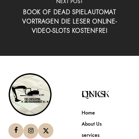
NEXT POST
BOOK OF DEAD SPIELAUTOMAT
VORTRAGEN DIE LESER ONLINE-
VIDEO-SLOTS KOSTENFREI
QUICK LINKS
Home
About Us
services