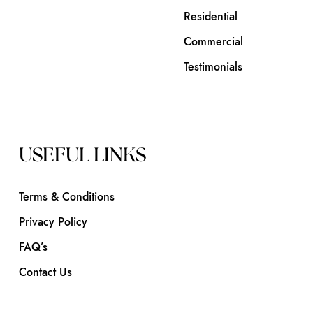
Residential
Commercial
Testimonials
USEFUL LINKS
Terms & Conditions
Privacy Policy
FAQ’s
Contact Us