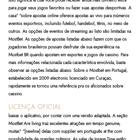
Isso significa la cual você pode receber ainda mais dinheiro extra
para jogar seus jogos favoritos ou fazer suas apostas desportivas. A
casa” “sobre apostas online oferece apostas ao vivo para inúmeros
eventos esportivos, incluindo futebol, handebol, tênis, no meio de
outros. As opções de eventos de streaming ao listo são limitadas na
MostBet. As opções de apostas listadas abaixo fazem com que os
jogadores brasileiros possam desfrutar de sua experiência na
Mostbet BR quando apostam em esportes e jogos de cassino. Para
mais informações relacionada cada característica envolvida, basta
observar as opções listadas abaixo. Sobre o Mostbet em Portugal,
estabelecido em 2009 electronic licenciado em Curaçao,
rapidamente se tornou uma referência pra os aficionados sobre
cassino.
LICENÇA OFICIAL
baixar o aplicativo, por contar com uma versão adaptada. A seção
MostBet Are living traz excelentes atrações em tempo genuine,
muitas” “[newline] delas com supplier em português at the com
possibilidade de grandes prêmios. As salas de Insane Time estão