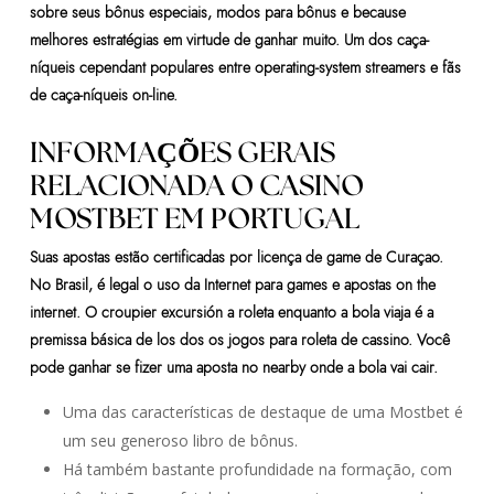
sobre seus bônus especiais, modos para bônus e because
melhores estratégias em virtude de ganhar muito. Um dos caça-
níqueis cependant populares entre operating-system streamers e fãs
de caça-níqueis on-line.
INFORMAÇÕES GERAIS
RELACIONADA O CASINO
MOSTBET EM PORTUGAL
Suas apostas estão certificadas por licença de game de Curaçao.
No Brasil, é legal o uso da Internet para games e apostas on the
internet. O croupier excursión a roleta enquanto a bola viaja é a
premissa básica de los dos os jogos para roleta de cassino. Você
pode ganhar se fizer uma aposta no nearby onde a bola vai cair.
Uma das características de destaque de uma Mostbet é
um seu generoso libro de bônus.
Há também bastante profundidade na formação, com