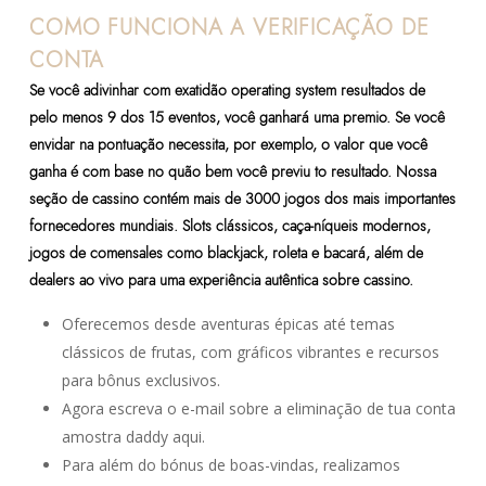
COMO FUNCIONA A VERIFICAÇÃO DE
CONTA
Se você adivinhar com exatidão operating system resultados de
pelo menos 9 dos 15 eventos, você ganhará uma premio. Se você
envidar na pontuação necessita, por exemplo, o valor que você
ganha é com base no quão bem você previu to resultado. Nossa
seção de cassino contém mais de 3000 jogos dos mais importantes
fornecedores mundiais. Slots clássicos, caça-níqueis modernos,
jogos de comensales como blackjack, roleta e bacará, além de
dealers ao vivo para uma experiência autêntica sobre cassino.
Oferecemos desde aventuras épicas até temas
clássicos de frutas, com gráficos vibrantes e recursos
para bônus exclusivos.
Agora escreva o e-mail sobre a eliminação de tua conta
amostra daddy aqui.
Para além do bónus de boas-vindas, realizamos