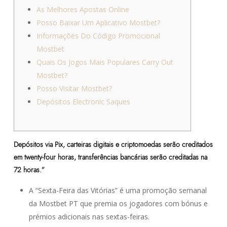
As Melhores Apostas Online
Posso Baixar Um Aplicativo Mostbet?
Informações Do Código Promocional
Mostbet
Quais Os Jogos Mais Populares Carry Out
Mostbet?
Posso Visitar Mostbet?
Depósitos Electronic Saques
Depósitos via Pix, carteiras digitais e criptomoedas serão creditados
em twenty-four horas, transferências bancárias serão creditadas na
72 horas.”
A “Sexta-Feira das Vitórias” é uma promoção semanal
da Mostbet PT que premia os jogadores com bónus e
prémios adicionais nas sextas-feiras.