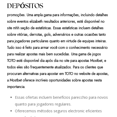
DEPÓSITOS
promoções. Uma ampla gama para informações, incluindo detalhes
sobre eventos elizabeth resultados anteriores, está disponível no
site mhh seção de estatísticas. Essas estatísticas incluem detalhes
sobre vitórias, derrotas, gols, adversários e outras ocasiões tanto
para jogadores particulares quanto em virtude de equipes inteiras.
Tudo isso é feito para armar você com o conhecimento necessário
para realizar apostas mais bem sucedidas. Uma gama de jogos
TOTO está disponível dia após dia no site para apostas Mostbet, e
todos eles são frequentemente atualizados. Para os clientes que
procuram alternativas para apostar em TOTO no website de apostas,
a Mostbet oferece incríveis oportunidades sobre apostas nesta
importancia.
Essas ofertas incluem benefícios parecchio para novos
quanto para jogadores regulares.
Oferecemos métodos seguros electronic eficientes