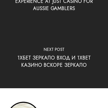
EXPERIENCE AT JUST CASINO FOR
AUSSIE GAMBLERS
NEXT POST
1ХБЕТ ЗЕРКАЛО ВХОД И 1XBET
КАЗИНО ВСКОРЕ ЗЕРКАЛО