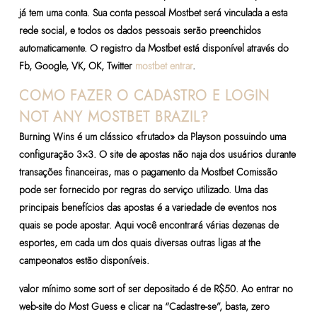
já tem uma conta. Sua conta pessoal Mostbet será vinculada a esta
rede social, e todos os dados pessoais serão preenchidos
automaticamente. O registro da Mostbet está disponível através do
Fb, Google, VK, OK, Twitter
mostbet entrar
.
COMO FAZER O CADASTRO E LOGIN
NOT ANY MOSTBET BRAZIL?
Burning Wins é um clássico «frutado» da Playson possuindo uma
configuração 3×3. O site de apostas não naja dos usuários durante
transações financeiras, mas o pagamento da Mostbet Comissão
pode ser fornecido por regras do serviço utilizado. Uma das
principais benefícios das apostas é a variedade de eventos nos
quais se pode apostar. Aqui você encontrará várias dezenas de
esportes, em cada um dos quais diversas outras ligas at the
campeonatos estão disponíveis.
valor mínimo some sort of ser depositado é de R$50. Ao entrar no
web-site do Most Guess e clicar na “Cadastre-se”, basta, zero