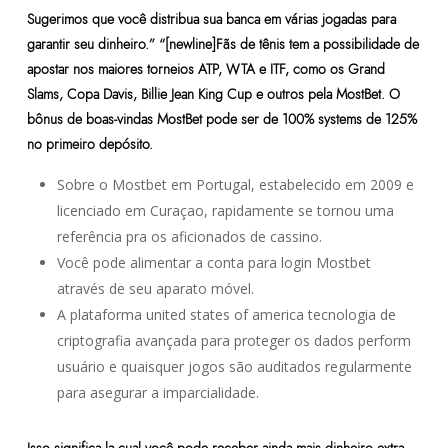
Sugerimos que você distribua sua banca em várias jogadas para
garantir seu dinheiro.” “[newline]Fãs de tênis tem a possibilidade de
apostar nos maiores torneios ATP, WTA e ITF, como os Grand
Slams, Copa Davis, Billie Jean King Cup e outros pela MostBet. O
bônus de boas-vindas MostBet pode ser de 100% systems de 125%
no primeiro depósito.
Sobre o Mostbet em Portugal, estabelecido em 2009 e
licenciado em Curaçao, rapidamente se tornou uma
referência pra os aficionados de cassino.
Você pode alimentar a conta para login Mostbet
através de seu aparato móvel.
A plataforma united states of america tecnologia de
criptografia avançada para proteger os dados perform
usuário e quaisquer jogos são auditados regularmente
para asegurar a imparcialidade.