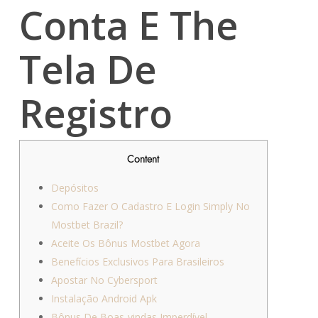
Conta E The
Tela De
Registro
Content
Depósitos
Como Fazer O Cadastro E Login Simply No
Mostbet Brazil?
Aceite Os Bônus Mostbet Agora
Benefícios Exclusivos Para Brasileiros
Apostar No Cybersport
Instalação Android Apk
Bônus De Boas-vindas Imperdível