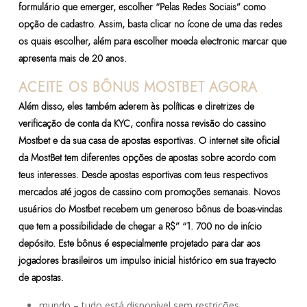
formulário que emerger, escolher “Pelas Redes Sociais” como
opção de cadastro. Assim, basta clicar no ícone de uma das redes
os quais escolher, além para escolher moeda electronic marcar que
apresenta mais de 20 anos.
ACEITE OS BÔNUS MOSTBET AGORA
Além disso, eles também aderem às políticas e diretrizes de
verificação de conta da KYC, confira nossa revisão do cassino
Mostbet e da sua casa de apostas esportivas. O internet site oficial
da MostBet tem diferentes opções de apostas sobre acordo com
teus interesses. Desde apostas esportivas com teus respectivos
mercados até jogos de cassino com promoções semanais. Novos
usuários do Mostbet recebem um generoso bônus de boas-vindas
que tem a possibilidade de chegar a R$” “1. 700 no de início
depósito. Este bônus é especialmente projetado para dar aos
jogadores brasileiros um impulso inicial histórico em sua trayecto
de apostas.
mundo – tudo está disponível sem restrições.