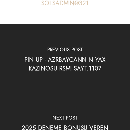
SOLSADMIN@321
PREVIOUS POST
PIN UP - AZRBAYCANN N YAX
KAZINOSU RSMI SAYT.1107
NEXT POST
2025 DENEME BONUSU VEREN