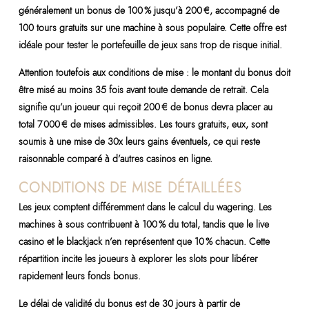
généralement un bonus de 100 % jusqu’à 200 €, accompagné de
100 tours gratuits sur une machine à sous populaire. Cette offre est
idéale pour tester le portefeuille de jeux sans trop de risque initial.
Attention toutefois aux conditions de mise : le montant du bonus doit
être misé au moins 35 fois avant toute demande de retrait. Cela
signifie qu’un joueur qui reçoit 200 € de bonus devra placer au
total 7 000 € de mises admissibles. Les tours gratuits, eux, sont
soumis à une mise de 30x leurs gains éventuels, ce qui reste
raisonnable comparé à d’autres casinos en ligne.
CONDITIONS DE MISE DÉTAILLÉES
Les jeux comptent différemment dans le calcul du wagering. Les
machines à sous contribuent à 100 % du total, tandis que le live
casino et le blackjack n’en représentent que 10 % chacun. Cette
répartition incite les joueurs à explorer les slots pour libérer
rapidement leurs fonds bonus.
Le délai de validité du bonus est de 30 jours à partir de