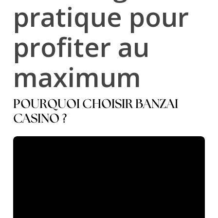
pratique pour
profiter au
maximum
POURQUOI CHOISIR BANZAI
CASINO ?