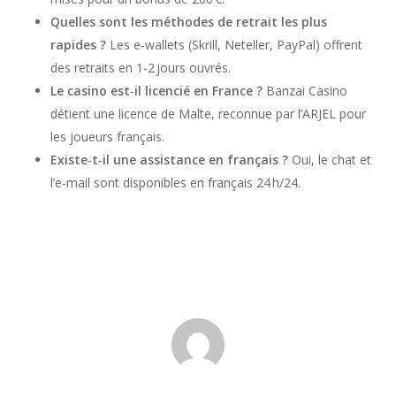
Quelles sont les méthodes de retrait les plus
rapides ?
Les e‑wallets (Skrill, Neteller, PayPal) offrent
des retraits en 1‑2 jours ouvrés.
Le casino est‑il licencié en France ?
Banzai Casino
détient une licence de Malte, reconnue par l’ARJEL pour
les joueurs français.
Existe‑t‑il une assistance en français ?
Oui, le chat et
l’e‑mail sont disponibles en français 24 h/24.