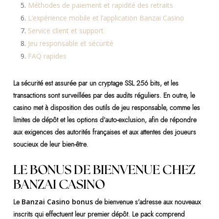
Méthodes de paiement et rapidité des retraits
L’expérience mobile et l’application Banzai Casino
Service client et support
Jeu responsable et sécurité
FAQ rapides
La sécurité est assurée par un cryptage SSL 256 bits, et les
transactions sont surveillées par des audits réguliers. En outre, le
casino met à disposition des outils de jeu responsable, comme les
limites de dépôt et les options d’auto‑exclusion, afin de répondre
aux exigences des autorités françaises et aux attentes des joueurs
soucieux de leur bien‑être.
LE BONUS DE BIENVENUE CHEZ
BANZAI CASINO
Le
Banzai Casino bonus
de bienvenue s’adresse aux nouveaux
inscrits qui effectuent leur premier dépôt. Le pack comprend