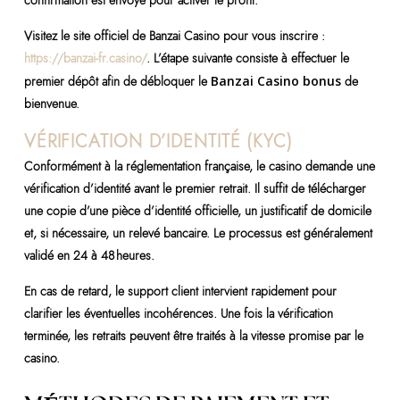
confirmation est envoyé pour activer le profil.
Visitez le site officiel de Banzai Casino pour vous inscrire :
https://banzai-fr.casino/
. L’étape suivante consiste à effectuer le
premier dépôt afin de débloquer le
Banzai Casino bonus
de
bienvenue.
VÉRIFICATION D’IDENTITÉ (KYC)
Conformément à la réglementation française, le casino demande une
vérification d’identité avant le premier retrait. Il suffit de télécharger
une copie d’une pièce d’identité officielle, un justificatif de domicile
et, si nécessaire, un relevé bancaire. Le processus est généralement
validé en 24 à 48 heures.
En cas de retard, le support client intervient rapidement pour
clarifier les éventuelles incohérences. Une fois la vérification
terminée, les retraits peuvent être traités à la vitesse promise par le
casino.