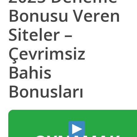
Bonusu Veren
Siteler –
Çevrimsiz
Bahis
Bonusları