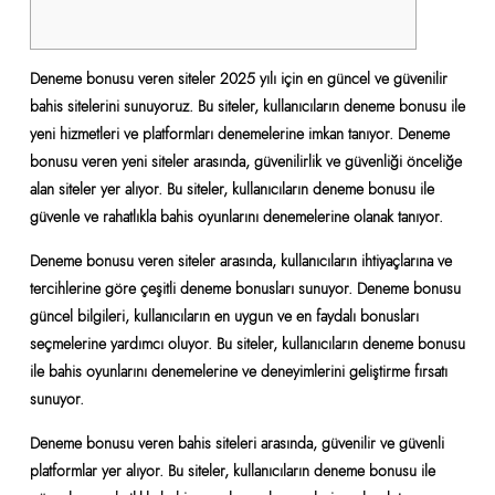
Deneme bonusu veren siteler 2025 yılı için en güncel ve güvenilir
bahis sitelerini sunuyoruz. Bu siteler, kullanıcıların deneme bonusu ile
yeni hizmetleri ve platformları denemelerine imkan tanıyor. Deneme
bonusu veren yeni siteler arasında, güvenilirlik ve güvenliği önceliğe
alan siteler yer alıyor. Bu siteler, kullanıcıların deneme bonusu ile
güvenle ve rahatlıkla bahis oyunlarını denemelerine olanak tanıyor.
Deneme bonusu veren siteler arasında, kullanıcıların ihtiyaçlarına ve
tercihlerine göre çeşitli deneme bonusları sunuyor. Deneme bonusu
güncel bilgileri, kullanıcıların en uygun ve en faydalı bonusları
seçmelerine yardımcı oluyor. Bu siteler, kullanıcıların deneme bonusu
ile bahis oyunlarını denemelerine ve deneyimlerini geliştirme fırsatı
sunuyor.
Deneme bonusu veren bahis siteleri arasında, güvenilir ve güvenli
platformlar yer alıyor. Bu siteler, kullanıcıların deneme bonusu ile