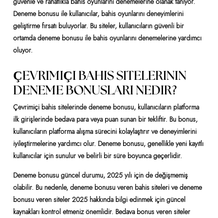
güvenle ve rahatlıkla bahis oyunlarını denemelerine olanak tanıyor.
Deneme bonusu ile kullanıcılar, bahis oyunlarını deneyimlerini
geliştirme fırsatı buluyorlar. Bu siteler, kullanıcıların güvenli bir
ortamda deneme bonusu ile bahis oyunlarını denemelerine yardımcı
oluyor.
ÇEVRIMIÇI BAHIS SITELERININ
DENEME BONUSLARI NEDIR?
Çevrimiçi bahis sitelerinde deneme bonusu, kullanıcıların platforma
ilk girişlerinde bedava para veya puan sunan bir tekliftir. Bu bonus,
kullanıcıların platforma alışma sürecini kolaylaştırır ve deneyimlerini
iyileştirmelerine yardımcı olur. Deneme bonusu, genellikle yeni kayıtlı
kullanıcılar için sunulur ve belirli bir süre boyunca geçerlidir.
Deneme bonusu güncel durumu, 2025 yılı için de değişmemiş
olabilir. Bu nedenle, deneme bonusu veren bahis siteleri ve deneme
bonusu veren siteler 2025 hakkında bilgi edinmek için güncel
kaynakları kontrol etmeniz önemlidir. Bedava bonus veren siteler