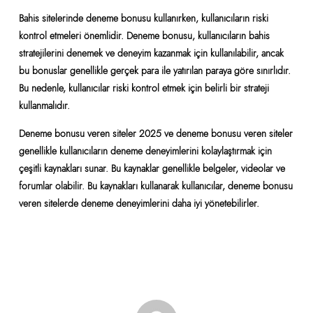
Bahis sitelerinde deneme bonusu kullanırken, kullanıcıların riski
kontrol etmeleri önemlidir. Deneme bonusu, kullanıcıların bahis
stratejilerini denemek ve deneyim kazanmak için kullanılabilir, ancak
bu bonuslar genellikle gerçek para ile yatırılan paraya göre sınırlıdır.
Bu nedenle, kullanıcılar riski kontrol etmek için belirli bir strateji
kullanmalıdır.
Deneme bonusu veren siteler 2025 ve deneme bonusu veren siteler
genellikle kullanıcıların deneme deneyimlerini kolaylaştırmak için
çeşitli kaynakları sunar. Bu kaynaklar genellikle belgeler, videolar ve
forumlar olabilir. Bu kaynakları kullanarak kullanıcılar, deneme bonusu
veren sitelerde deneme deneyimlerini daha iyi yönetebilirler.