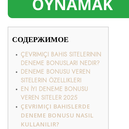
OYNAMAK
СОДЕРЖИМОЕ
ÇEVRIMIÇI BAHIS SITELERININ
DENEME BONUSLARI NEDIR?
DENEME BONUSU VEREN
SITELERIN ÖZELLIKLERI
EN İYI DENEME BONUSU
VEREN SITELER 2025
ÇEVRIMIÇI BAHISLERDE
DENEME BONUSU NASIL
KULLANILIR?