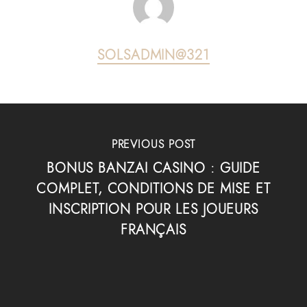
SOLSADMIN@321
PREVIOUS POST
BONUS BANZAI CASINO : GUIDE
COMPLET, CONDITIONS DE MISE ET
INSCRIPTION POUR LES JOUEURS
FRANÇAIS