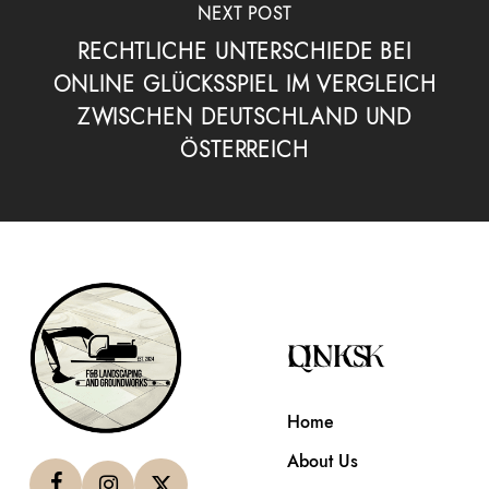
NEXT POST
RECHTLICHE UNTERSCHIEDE BEI
ONLINE GLÜCKSSPIEL IM VERGLEICH
ZWISCHEN DEUTSCHLAND UND
ÖSTERREICH
QUICK LINKS
Home
About Us