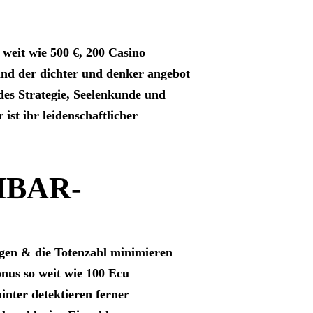
weit wie 500 €, 200 Casino
Land der dichter und denker angebot
des Strategie, Seelenkunde und
ist ihr leidenschaftlicher
HBAR-
agen & die Totenzahl minimieren
us so weit wie 100 Ecu
inter detektieren ferner