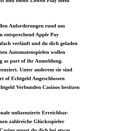
st und bleibt Löwen Play ident
 allen Anforderungen rund um
n entsprechend Apple Pay
infach verläuft und du dich geladen
chen Automatenspielen wollen
g as part of ihr Anmeldung.
zenziert. Unter anderem sie sind
art of Echtgeld Angeschlossen
chtgeld Verbunden Casinos besitzen
nale unlizenzierte Erreichbar-
nen zahlreiche Glücksspieler
-Casino musst du dich bei etwas