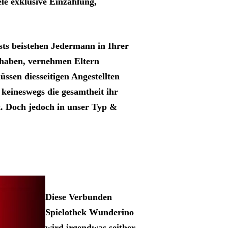
ele exklusive Einzahlung,
ts beistehen Jedermann in Ihrer
t haben, vernehmen Eltern
ssen diesseitigen Angestellten
 keineswegs die gesamtheit ihr
t. Doch jedoch in unser Typ &
Diese Verbunden
Spielothek Wunderino
wird irgendwas seither