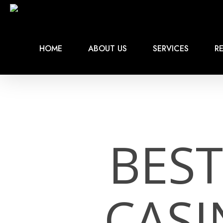
Skip
to
main
content
HOME
ABOUT US
SERVICES
RE
BES
CASI