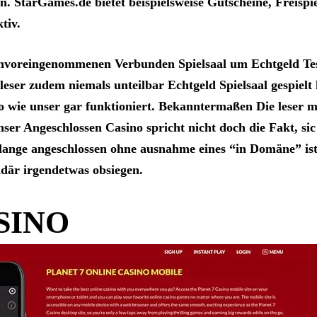
en. StarGames.de bietet beispielsweise Gutscheine, Freispi
tiv.
nvoreingenommenen Verbunden Spielsaal um Echtgeld Tes
 leser zudem niemals unteilbar Echtgeld Spielsaal gespiel
o wie unser gar funktioniert. Bekanntermaßen Die leser mü
ser Angeschlossen Casino spricht nicht doch die Fakt, sic
solange angeschlossen ohne ausnahme eines “in Domäne” is
där irgendetwas obsiegen.
SINO