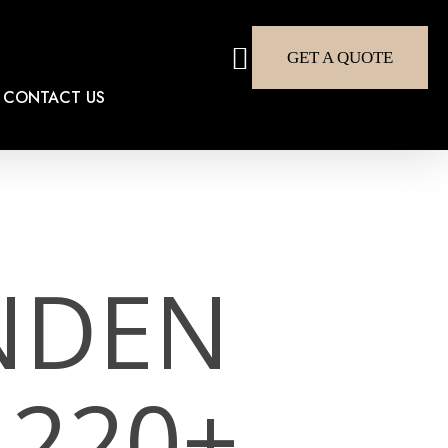
search
GET A QUOTE
CONTACT US
NDEN
 220+