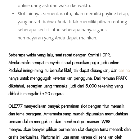
online uang asli dari waktu ke waktu.
Slot lainnya, sementara itu, akan memiliki payline tetap,
yang berarti bahwa Anda tidak memiliki pilihan tentang
seberapa sedikit atau seberapa banyak garis
pembayaran yang Anda dapat mainkan.
Beberapa waktu yang lalu, saat rapat dengan Komisi I DPR,
Menkominfo sempat menyebut soal penarikan pajak judi online.
Padahal iming-iming itu bersifat fiktif, tak dapat diuangkan, dan
casino
hanya untuk menggugah ketertarikan pengguna. Dari temuan PPATK
diketahui, sebagian uang transaksi judi dari 5.000 rekening yang
diblokir mengalir ke 20 negara.
OLE777 menyediakan banyak permainan slot dengan fitur menarik
dan tema beragam. Antarmuka yang mudah digunakan memudahkan
pemain dalam mengakses dan menikmati permainan. W88
menyediakan banyak pilihan permainan slot dengan tema menarik dan
grafis berkualitas. Platform ini juga aman karena dilisensikan oleh