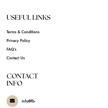
USEFUL LINKS
Terms & Conditions
Privacy Policy
FAQ’s
Contact Us
CONTACT
INFO
info@fb-