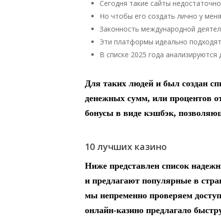
Сегодня такие сайты недостаточно
Но чтобы его создать лично у меня
Законность международной деятель
Эти платформы идеально подходят 
В списке 2025 года анализируются д
Для таких людей и был создан с
денежных сумм, или процентов от
бонусы в виде кэшбэк, позволяю
10 лучших казино
Ниже представлен список надежн
и предлагают популярные в стра
мы непременно проверяем доступ
онлайн-казино предлагало быстр