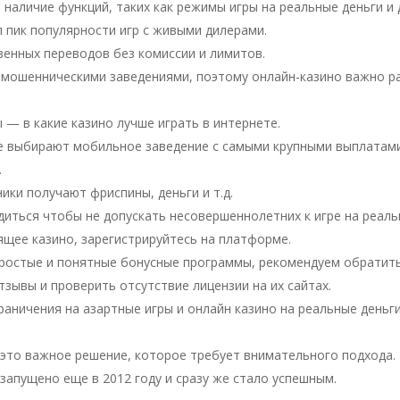
 наличие функций, таких как режимы игры на реальные деньги 
л пик популярности игр с живыми дилерами.
венных переводов без комиссии и лимитов.
 мошенническими заведениями, поэтому онлайн-казино важно ра
 — в какие казино лучше играть в интернете.
ще выбирают мобильное заведение с самыми крупными выплатам
.
ики получают фриспины, деньги и т.д.
диться чтобы не допускать несовершеннолетних к игре на реаль
ящее казино, зарегистрируйтесь на платформе.
простые и понятные бонусные программы, рекомендуем обратить 
зывы и проверить отсутствие лицензии на их сайтах.
аничения на азартные игры и онлайн казино на реальные деньги
это важное решение, которое требует внимательного подхода.
 запущено еще в 2012 году и сразу же стало успешным.