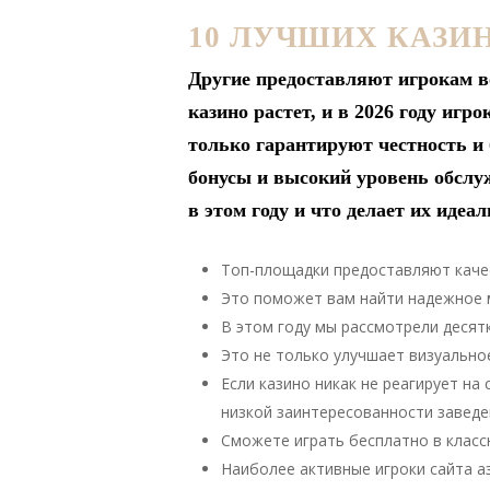
10 ЛУЧШИХ КАЗИ
Другие предоставляют игрокам в
казино растет, и в 2026 году иг
только гарантируют честность и
бонусы и высокий уровень обслу
в этом году и что делает их иде
Топ-площадки предоставляют каче
Это поможет вам найти надежное м
В этом году мы рассмотрели десят
Это не только улучшает визуальное
Если казино никак не реагирует на
низкой заинтересованности заведен
Сможете играть бесплатно в класс
Наиболее активные игроки сайта а