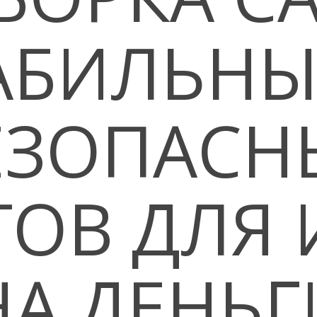
АБИЛЬНЫ
ЕЗОПАСН
ТОВ ДЛЯ 
НА ДЕНЬГ