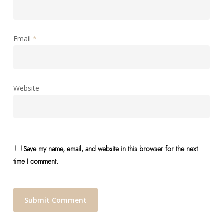
Email
*
Website
Save my name, email, and website in this browser for the next
time I comment.