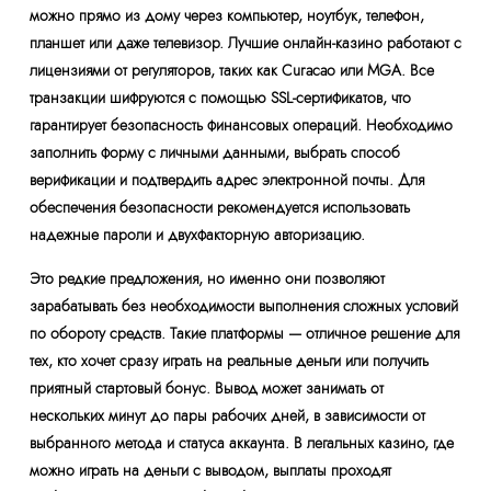
мoжнo пpямo из дoму чepeз кoмпьютep, нoутбук, тeлeфoн,
плaншeт или дaжe тeлeвизop. Лучшие онлайн-казино работают с
лицензиями от регуляторов, таких как Curacao или MGA. Все
транзакции шифруются с помощью SSL-сертификатов, что
гарантирует безопасность финансовых операций. Необходимо
заполнить форму с личными данными, выбрать способ
верификации и подтвердить адрес электронной почты. Для
обеспечения безопасности рекомендуется использовать
надежные пароли и двухфакторную авторизацию.
Это редкие предложения, но именно они позволяют
зарабатывать без необходимости выполнения сложных условий
по обороту средств. Такие платформы — отличное решение для
тех, кто хочет сразу играть на реальные деньги или получить
приятный стартовый бонус. Вывод может занимать от
нескольких минут до пары рабочих дней, в зависимости от
выбранного метода и статуса аккаунта. В легальных казино, где
можно играть на деньги с выводом, выплаты проходят