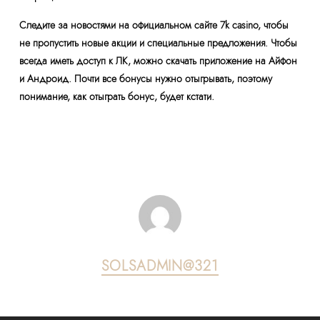
Следите за новостями на официальном сайте 7k casino, чтобы
не пропустить новые акции и специальные предложения. Чтобы
всегда иметь доступ к ЛК, можно скачать приложение на Айфон
и Андроид. Почти все бонусы нужно отыгрывать, поэтому
понимание, как отыграть бонус, будет кстати.
SOLSADMIN@321