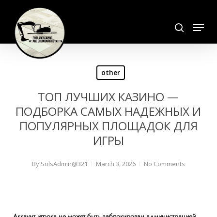
Skip
search
to
Menu
Close
main
Menu
content
other
ТОП ЛУЧШИХ КАЗИНО —
ПОДБОРКА САМЫХ НАДЕЖНЫХ И
ПОПУЛЯРНЫХ ПЛОЩАДОК ДЛЯ
ИГРЫ
By
SolsAdmin@321
March 3, 2026
No Comments
Аккаунт игрока не может быть заблокирован администрацией