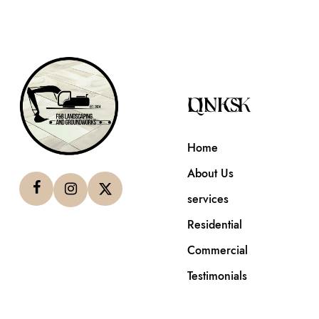
QUICK LINKS
Home
About Us
services
Residential
Commercial
Testimonials