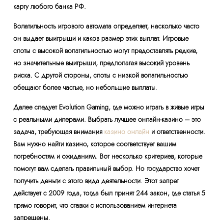
карту любого банка РФ.
Волатильность игрового автомата определяет, насколько часто
он выдает выигрыши и каков размер этих выплат. Игровые
слоты с высокой волатильностью могут предоставлять редкие,
но значительные выигрыши, предполагая высокий уровень
риска. С другой стороны, слоты с низкой волатильностью
обещают более частые, но небольшие выплаты.
Далее следует Evolution Gaming, где можно играть в живые игры
с реальными дилерами. Выбрать лучшее онлайн-казино – это
задача, требующая внимания
казино онлайн
и ответственности.
Вам нужно найти казино, которое соответствует вашим
потребностям и ожиданиям. Вот несколько критериев, которые
помогут вам сделать правильный выбор. Но государство хочет
получить деньги с этого вида деятельности. Этот запрет
действует с 2009 года, тогда был принят 244 закон, где статья 5
прямо говорит, что ставки с использованием интернета
запрещены.