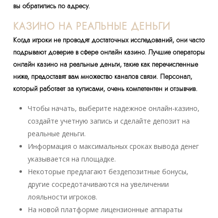
вы обратились по адресу.
КАЗИНО НА РЕАЛЬНЫЕ ДЕНЬГИ
Когда игроки не проводят достаточных исследований, они часто
подрывают доверие в сфере онлайн казино. Лучшие операторы
онлайн казино на реальные деньги, такие как перечисленные
ниже, предоставят вам множество каналов связи. Персонал,
который работает за кулисами, очень компетентен и отзывчив.
Чтобы начать, выберите надежное онлайн-казино,
создайте учетную запись и сделайте депозит на
реальные деньги.
Информация о максимальных сроках вывода денег
указывается на площадке.
Некоторые предлагают бездепозитные бонусы,
другие сосредотачиваются на увеличении
лояльности игроков.
На новой платформе лицензионные аппараты