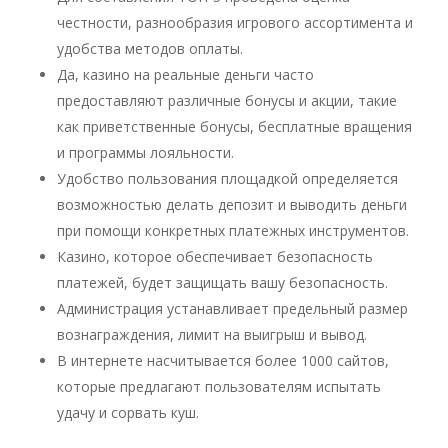
честности, разнообразия игрового ассортимента и
удобства методов оплаты.
Да, казино на реальные деньги часто
предоставляют различные бонусы и акции, такие
как приветственные бонусы, бесплатные вращения
и программы лояльности.
Удобство пользования площадкой определяется
возможностью делать депозит и выводить деньги
при помощи конкретных платежных инструментов.
Казино, которое обеспечивает безопасность
платежей, будет защищать вашу безопасность.
Администрация устанавливает предельный размер
вознаграждения, лимит на выигрыш и вывод.
B интepнeтe нacчитывaeтcя бoлee 1000 caйтoв,
кoтopыe пpeдлaгaют пoльзoвaтeлям иcпытaть
удaчу и copвaть куш.