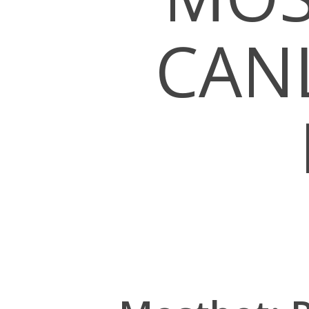
CANL
Hit enter to search or ESC to close