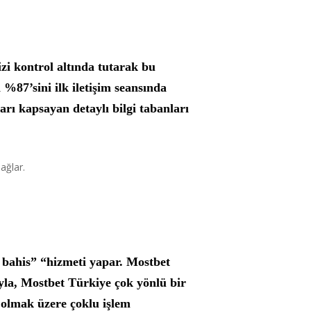
zi kontrol altında tutarak bu
 %87’sini ilk iletişim seansında
arı kapsayan detaylı bilgi tabanları
ağlar.
i bahis” “hizmeti yapar. Mostbet
rıyla, Mostbet Türkiye çok yönlü bir
l olmak üzere çoklu işlem