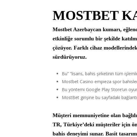
MOSTBET KA
Mostbet Azerbaycan kumarı, eğlence
etkinliğe sorumlu bir şekilde katılm
çözüyor. Farklı cihaz modellerindek
sürdürüyoruz.
Bu” “lisans, bahis şirketinin tüm işlem
Mostbet Casino empieza spor bahisleri
Bu yöntemi Google Play Store’un oyun u
MostBet girişine bu sayfadaki bağlantıla
Müşteri memnuniyetine olan bağlılığ
TR, Türkiye’deki müşteriler için önd
bahis deneyimi sunar. Basit tasarım