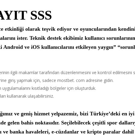
YIT SSS
 etkinliği olarak teşvik ediyor ve oyuncularından kendini
alarını ister. Teknik destek ekibimiz kullanıcı sorunlarının
i Android ve iOS kullanıcılarını etkileyen yaygın” “sorunl
lerinin ilgili makamlar tarafından düzenlenmesini ve kontrol edilmesini s
ne giriş yapmak için, sadece mostbet. com adresine gidin.
ygulamalarını kısıtladığı bölgeler için oluşturduk.
rı kullanarak ulaşabilirsiniz.
ımız ve geniş hizmet yelpazemiz, bizi Türkiye’deki en iy
e gelen bahis noktasıdır. Seçilebilecek çeşitli spor dalla
ı ve banka havaleleri, e-cüzdanlar ve kripto paralar dahi