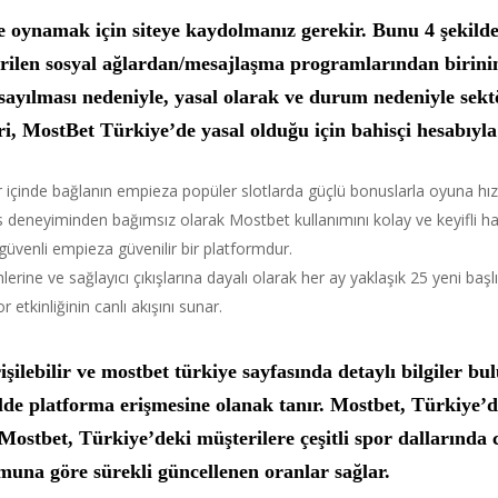
oynamak için siteye kaydolmanız gerekir. Bunu 4 şekilde y
rilen sosyal ağlardan/mesajlaşma programlarından birinin
ayılması nedeniyle, yasal olarak ve durum nedeniyle sekt
, MostBet Türkiye’de yasal olduğu için bahisçi hesabıyla i
 içinde bağlanın empieza popüler slotlarda güçlü bonuslarla oyuna hızlı
s deneyiminden bağımsız olarak Mostbet kullanımını kolay ve keyifli hale
güvenli empieza güvenilir bir platformdur.
ine ve sağlayıcı çıkışlarına dayalı olarak her ay yaklaşık 25 yeni başlı
 etkinliğinin canlı akışını sunar.
şilebilir ve mostbet türkiye sayfasında detaylı bilgiler bul
kilde platforma erişmesine olanak tanır. Mostbet, Türkiye’
Mostbet, Türkiye’deki müşterilere çeşitli spor dallarında 
una göre sürekli güncellenen oranlar sağlar.