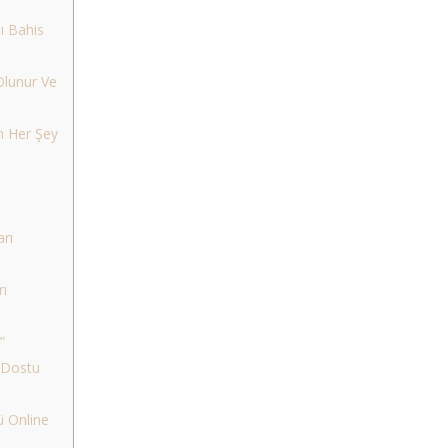
ı Bahis
Olunur Ve
n Her Şey
rı
ı
”
ı Dostu
 Online