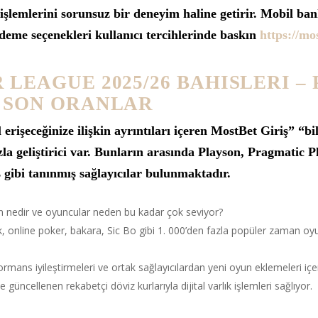
şlemlerini sorunsuz bir deneyim haline getirir. Mobil ban
deme seçenekleri kullanıcı tercihlerinde baskın
https://mo
LEAGUE 2025/26 BAHISLERI – 
 SON ORANLAR
 erişeceğinize ilişkin ayrıntıları içeren MostBet Giriş” “bi
la geliştirici var. Bunların arasında Playson, Pragmatic 
ibi tanınmış sağlayıcılar bulunmaktadır.
n nedir ve oyuncular neden bu kadar çok seviyor?
k, online poker, bakara, Sic Bo gibi 1. 000’den fazla popüler zaman o
mans iyileştirmeleri ve ortak sağlayıcılardan yeni oyun eklemeleri içer
güncellenen rekabetçi döviz kurlarıyla dijital varlık işlemleri sağlıyor.