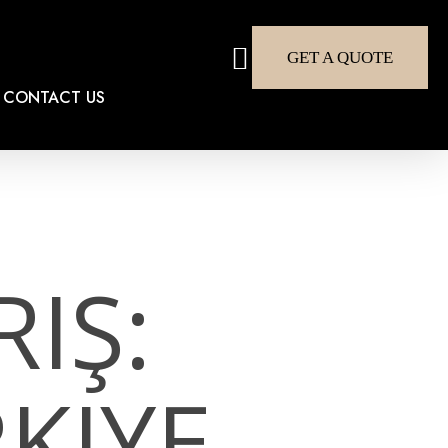
search
GET A QUOTE
CONTACT US
IŞ:
KIYE