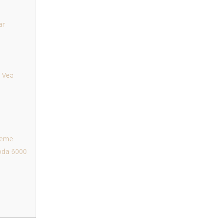
ar
ı Veə
leme
noda 6000