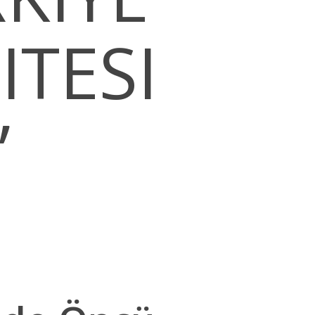
ITESI
”