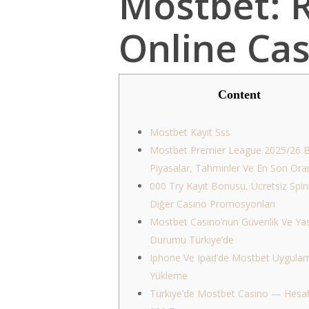
Mostbet: 
Online Ca
Content
Mostbet Kayıt Sss
Mostbet Premier League 2025/26 Ba
Piyasalar, Tahminler Ve En Son Ora
000 Try Kayıt Bonusu, Ücretsiz Spin
Diğer Casino Promosyonları
Mostbet Casino’nun Güvenlik Ve Ya
Durumu Türkiye’de
Iphone Ve Ipad’de Mostbet Uygula
Yükleme
Türkiye’de Mostbet Casino — Hesab