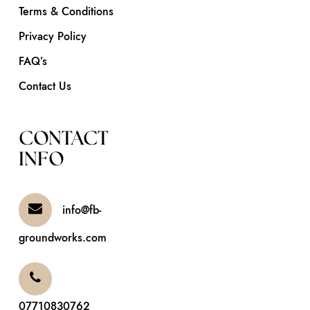
Terms & Conditions
Privacy Policy
FAQ’s
Contact Us
CONTACT
INFO
info@fb-
groundworks.com
07710830762