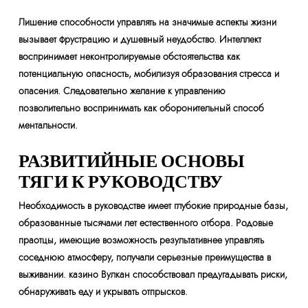
Лишение способности управлять на значимые аспекты жизни
вызывает фрустрацию и душевный неудобство. Интеллект
воспринимает неконтролируемые обстоятельства как
потенциальную опасность, мобилизуя образования стресса и
опасения. Следовательно желание к управлению
позволительно воспринимать как оборонительный способ
ментальности.
РАЗВИТИЙНЫЕ ОСНОВЫ
ТЯГИ К РУКОВОДСТВУ
Необходимость в руководстве имеет глубокие природные базы,
образованные тысячами лет естественного отбора. Родовые
праотцы, имеющие возможность результативнее управлять
соседнюю атмосферу, получали серьезные преимущества в
выживании. казино Вулкан способствовал предугадывать риски,
обнаруживать еду и укрывать отпрысков.