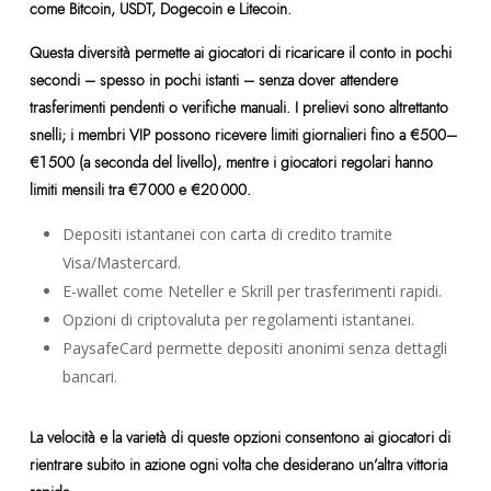
come Bitcoin, USDT, Dogecoin e Litecoin.
Questa diversità permette ai giocatori di ricaricare il conto in pochi
secondi – spesso in pochi istanti – senza dover attendere
trasferimenti pendenti o verifiche manuali. I prelievi sono altrettanto
snelli; i membri VIP possono ricevere limiti giornalieri fino a €500–
€1 500 (a seconda del livello), mentre i giocatori regolari hanno
limiti mensili tra €7 000 e €20 000.
Depositi istantanei con carta di credito tramite
Visa/Mastercard.
E-wallet come Neteller e Skrill per trasferimenti rapidi.
Opzioni di criptovaluta per regolamenti istantanei.
PaysafeCard permette depositi anonimi senza dettagli
bancari.
La velocità e la varietà di queste opzioni consentono ai giocatori di
rientrare subito in azione ogni volta che desiderano un’altra vittoria