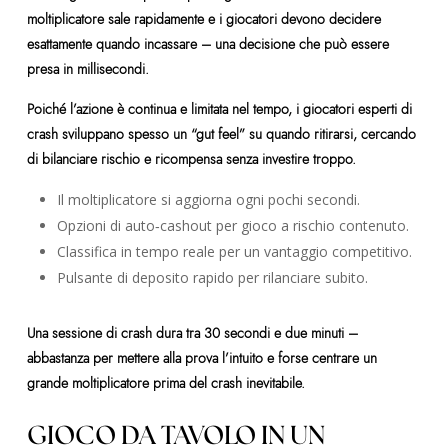
moltiplicatore sale rapidamente e i giocatori devono decidere
esattamente quando incassare – una decisione che può essere
presa in millisecondi.
Poiché l’azione è continua e limitata nel tempo, i giocatori esperti di
crash sviluppano spesso un “gut feel” su quando ritirarsi, cercando
di bilanciare rischio e ricompensa senza investire troppo.
Il moltiplicatore si aggiorna ogni pochi secondi.
Opzioni di auto‑cashout per gioco a rischio contenuto.
Classifica in tempo reale per un vantaggio competitivo.
Pulsante di deposito rapido per rilanciare subito.
Una sessione di crash dura tra 30 secondi e due minuti –
abbastanza per mettere alla prova l’intuito e forse centrare un
grande moltiplicatore prima del crash inevitabile.
GIOCO DA TAVOLO IN UN