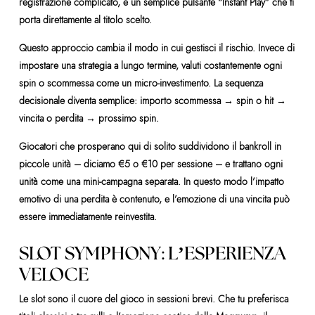
registrazione complicato, e un semplice pulsante “Instant Play” che ti
porta direttamente al titolo scelto.
Questo approccio cambia il modo in cui gestisci il rischio. Invece di
impostare una strategia a lungo termine, valuti costantemente ogni
spin o scommessa come un micro-investimento. La sequenza
decisionale diventa semplice: importo scommessa → spin o hit →
vincita o perdita → prossimo spin.
Giocatori che prosperano qui di solito suddividono il bankroll in
piccole unità – diciamo €5 o €10 per sessione – e trattano ogni
unità come una mini-campagna separata. In questo modo l’impatto
emotivo di una perdita è contenuto, e l’emozione di una vincita può
essere immediatamente reinvestita.
SLOT SYMPHONY: L’ESPERIENZA
VELOCE
Le slot sono il cuore del gioco in sessioni brevi. Che tu preferisca