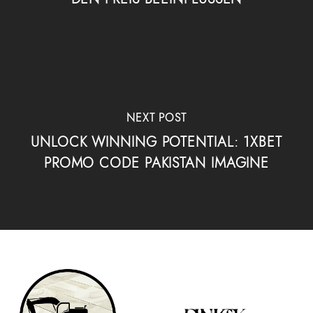
NEXT POST
UNLOCK WINNING POTENTIAL: 1XBET
PROMO CODE PAKISTAN IMAGINE