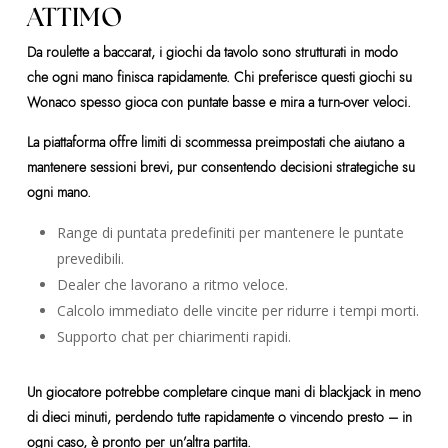
ATTIMO
Da roulette a baccarat, i giochi da tavolo sono strutturati in modo
che ogni mano finisca rapidamente. Chi preferisce questi giochi su
Wonaco spesso gioca con puntate basse e mira a turn-over veloci.
La piattaforma offre limiti di scommessa preimpostati che aiutano a
mantenere sessioni brevi, pur consentendo decisioni strategiche su
ogni mano.
Range di puntata predefiniti per mantenere le puntate
prevedibili.
Dealer che lavorano a ritmo veloce.
Calcolo immediato delle vincite per ridurre i tempi morti.
Supporto chat per chiarimenti rapidi.
Un giocatore potrebbe completare cinque mani di blackjack in meno
di dieci minuti, perdendo tutte rapidamente o vincendo presto – in
ogni caso, è pronto per un’altra partita.