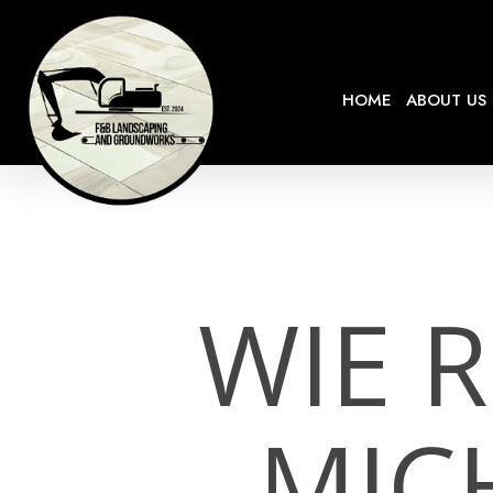
Skip
to
main
HOME
ABOUT US
content
WIE R
MIC