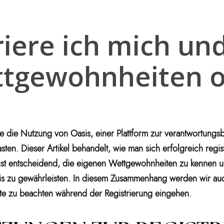
riere ich mich un
tgewohnheiten 
ne die Nutzung von Oasis, einer Plattform zur verantwortungs
iasten. Dieser Artikel behandelt, wie man sich erfolgreich regi
ist entscheidend, die eigenen Wettgewohnheiten zu kennen u
is zu gewährleisten. In diesem Zusammenhang werden wir auch
e zu beachten während der Registrierung eingehen.