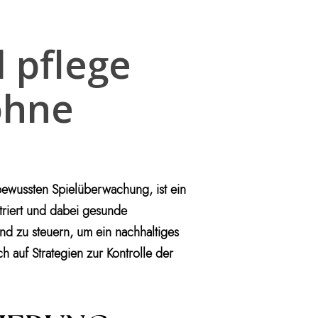
d pflege
ohne
bewussten Spielüberwachung, ist ein
striert und dabei gesunde
nd zu steuern, um ein nachhaltiges
 auf Strategien zur Kontrolle der