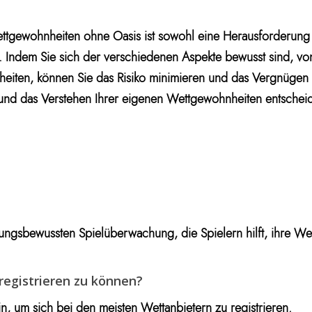
ettgewohnheiten ohne Oasis ist sowohl eine Herausforderung a
 Indem Sie sich der verschiedenen Aspekte bewusst sind, von 
eiten, können Sie das Risiko minimieren und das Vergnügen
und das Verstehen Ihrer eigenen Wettgewohnheiten entscheid
rtungsbewussten Spielüberwachung, die Spielern hilft, ihre We
 registrieren zu können?
in, um sich bei den meisten Wettanbietern zu registrieren.