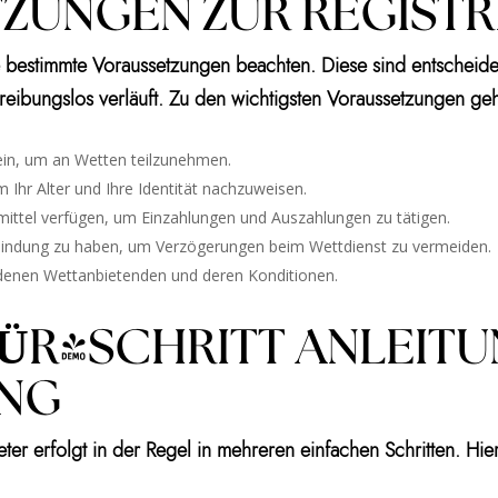
TZUNGEN ZUR REGIST
 Sie bestimmte Voraussetzungen beachten. Diese sind entsche
 reibungslos verläuft. Zu den wichtigsten Voraussetzungen ge
ein, um an Wetten teilzunehmen.
um Ihr Alter und Ihre Identität nachzuweisen.
smittel verfügen, um Einzahlungen und Auszahlungen zu tätigen.
verbindung zu haben, um Verzögerungen beim Wettdienst zu vermeiden.
iedenen Wettanbietenden und deren Konditionen.
FÜR-SCHRITT ANLEITU
UNG
r erfolgt in der Regel in mehreren einfachen Schritten. Hier is