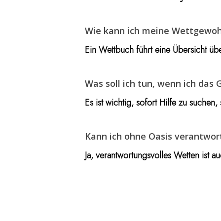
Wie kann ich meine Wettgewo
Ein Wettbuch führt eine Übersicht üb
Was soll ich tun, wenn ich das 
Es ist wichtig, sofort Hilfe zu suchen
Kann ich ohne Oasis verantwo
Ja, verantwortungsvolles Wetten ist 