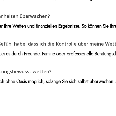
hnheiten überwachen?
er Ihre Wetten und finanziellen Ergebnisse. So können Sie Ih
Gefühl habe, dass ich die Kontrolle über meine Wett
, sei es durch Freunde, Familie oder professionelle Beratungsd
rtungsbewusst wetten?
auch ohne Oasis möglich, solange Sie sich selbst überwachen