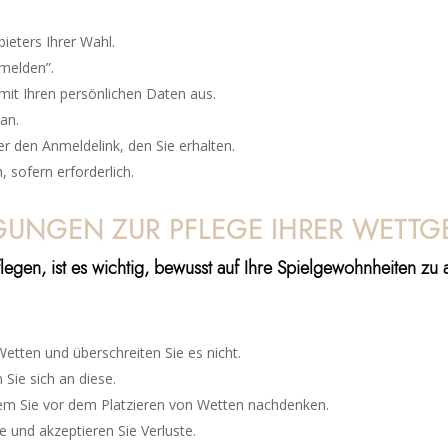
ieters Ihrer Wahl.
nmelden”.
 mit Ihren persönlichen Daten aus.
an.
er den Anmeldelink, den Sie erhalten.
, sofern erforderlich.
EGUNGEN ZUR PFLEGE IHRER WETT
en, ist es wichtig, bewusst auf Ihre Spielgewohnheiten zu ac
Wetten und überschreiten Sie es nicht.
 Sie sich an diese.
dem Sie vor dem Platzieren von Wetten nachdenken.
le und akzeptieren Sie Verluste.