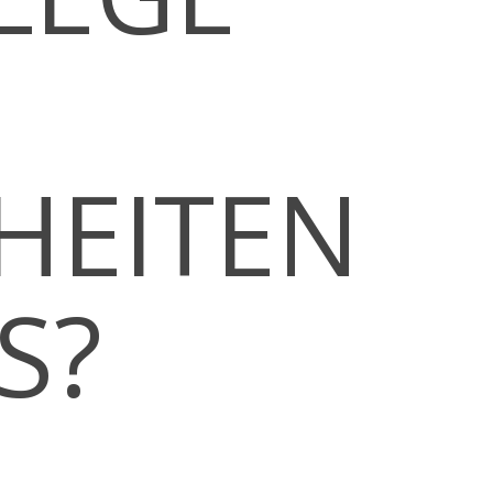
EITEN
S?