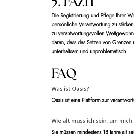
5. FAZIT
Die Registrierung und Pflege Ihrer W
persönliche Verantwortung zu stärken.
zu verantwortungsvollen Wettgewohnh
daran, dass das Setzen von Grenzen 
unterhaltsam und unproblematisch.
FAQ
Was ist Oasis?
Oasis ist eine Plattform zur verantwo
Wie alt muss ich sein, um mich
Sie müssen mindestens 18 Jahre alt se