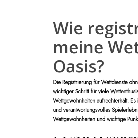
Wie regist
meine Wet
Oasis?
Die Registrierung für Wettdienste oh
wichtiger Schritt für viele Wettenthus
Wettgewohnheiten aufrechterhält. Es 
und verantwortungsvolles Spielerlebn
Wettgewohnheiten und wichtige Punkt