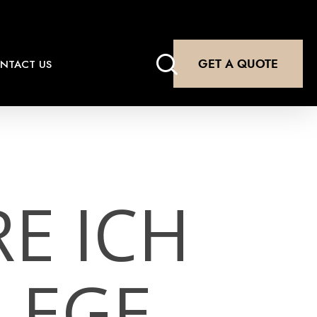
search
GET A QUOTE
NTACT US
RE ICH
LEGE