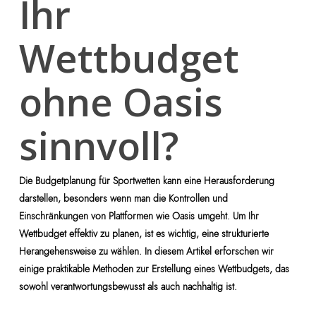
Ihr
Wettbudget
ohne Oasis
sinnvoll?
Die Budgetplanung für Sportwetten kann eine Herausforderung
darstellen, besonders wenn man die Kontrollen und
Einschränkungen von Plattformen wie Oasis umgeht. Um Ihr
Wettbudget effektiv zu planen, ist es wichtig, eine strukturierte
Herangehensweise zu wählen. In diesem Artikel erforschen wir
einige praktikable Methoden zur Erstellung eines Wettbudgets, das
sowohl verantwortungsbewusst als auch nachhaltig ist.