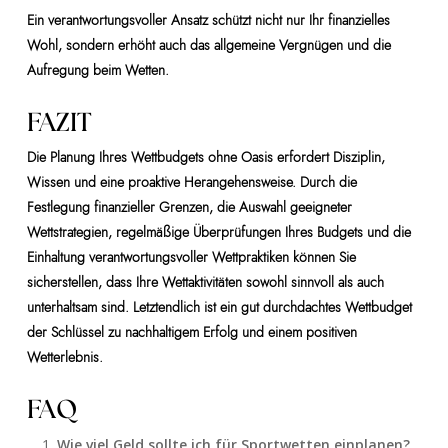
Ein verantwortungsvoller Ansatz schützt nicht nur Ihr finanzielles
Wohl, sondern erhöht auch das allgemeine Vergnügen und die
Aufregung beim Wetten.
FAZIT
Die Planung Ihres Wettbudgets ohne Oasis erfordert Disziplin,
Wissen und eine proaktive Herangehensweise. Durch die
Festlegung finanzieller Grenzen, die Auswahl geeigneter
Wettstrategien, regelmäßige Überprüfungen Ihres Budgets und die
Einhaltung verantwortungsvoller Wettpraktiken können Sie
sicherstellen, dass Ihre Wettaktivitäten sowohl sinnvoll als auch
unterhaltsam sind. Letztendlich ist ein gut durchdachtes Wettbudget
der Schlüssel zu nachhaltigem Erfolg und einem positiven
Wetterlebnis.
FAQ
Wie viel Geld sollte ich für Sportwetten einplanen?