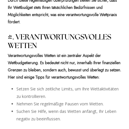
Durch diese regelmäßigen Überprüfungen stellen Sie sicher, dass
Ihr Wettbudget stets Ihren tatsächlichen Bedürfnissen und
Möglichkeiten entspricht, was eine verantwortungsvolle Wettpraxis
fördert.
4. VERANTWORTUNGSVOLLES
WETTEN
Verantwortungsvolles Wetten ist ein zentraler Aspekt der
Wettbudgetierung. Es bedeutet nicht nur, innerhalb Ihrer finanziellen
Grenzen zu bleiben, sondern auch, bewusst und überlegt zu setzen.
Hier sind einige Tipps für verantwortungsvolles Wetten:
Setzen Sie sich zeitliche Limits, um Ihre Wettaktivitäten
zu kontrollieren.
Nehmen Sie regelmäßige Pausen vom Wetten.
Suchen Sie Hilfe, wenn das Wetten anfängt, Ihr Leben
negativ zu beeinflussen.