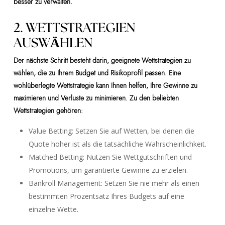
besser zu verwalten.
2. WETTSTRATEGIEN
AUSWÄHLEN
Der nächste Schritt besteht darin, geeignete Wettstrategien zu
wählen, die zu Ihrem Budget und Risikoprofil passen. Eine
wohlüberlegte Wettstrategie kann Ihnen helfen, Ihre Gewinne zu
maximieren und Verluste zu minimieren. Zu den beliebten
Wettstrategien gehören:
Value Betting: Setzen Sie auf Wetten, bei denen die
Quote höher ist als die tatsächliche Wahrscheinlichkeit.
Matched Betting: Nutzen Sie Wettgutschriften und
Promotions, um garantierte Gewinne zu erzielen.
Bankroll Management: Setzen Sie nie mehr als einen
bestimmten Prozentsatz Ihres Budgets auf eine
einzelne Wette.