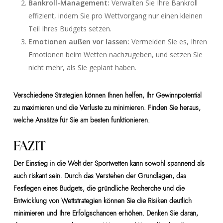
Bankroll-Management:
Verwalten Sie Ihre Bankroll
effizient, indem Sie pro Wettvorgang nur einen kleinen
Teil Ihres Budgets setzen.
Emotionen außen vor lassen:
Vermeiden Sie es, Ihren
Emotionen beim Wetten nachzugeben, und setzen Sie
nicht mehr, als Sie geplant haben.
Verschiedene Strategien können Ihnen helfen, Ihr Gewinnpotential
zu maximieren und die Verluste zu minimieren. Finden Sie heraus,
welche Ansätze für Sie am besten funktionieren.
FAZIT
Der Einstieg in die Welt der Sportwetten kann sowohl spannend als
auch riskant sein. Durch das Verstehen der Grundlagen, das
Festlegen eines Budgets, die gründliche Recherche und die
Entwicklung von Wettstrategien können Sie die Risiken deutlich
minimieren und Ihre Erfolgschancen erhöhen. Denken Sie daran,