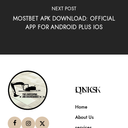
NEXT POST
MOSTBET APK DOWNLOAD: OFFICIAL
APP FOR ANDROID PLUS IOS
QUICK LINKS
Home
About Us
services