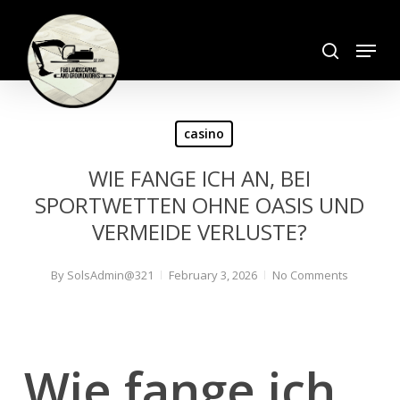
Skip
search
to
Menu
Close
main
Menu
content
casino
WIE FANGE ICH AN, BEI
SPORTWETTEN OHNE OASIS UND
VERMEIDE VERLUSTE?
By
SolsAdmin@321
February 3, 2026
No Comments
Wie fange ich