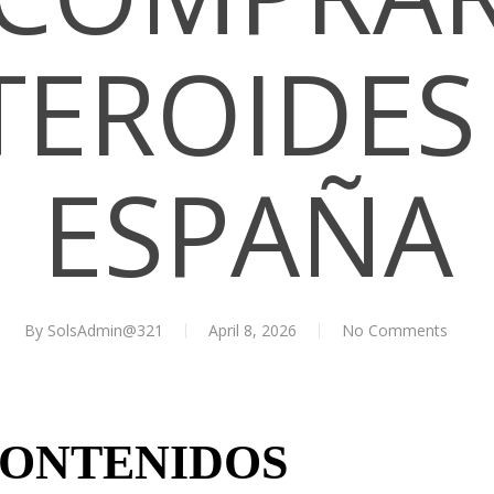
TEROIDES
ESPAÑA
By
SolsAdmin@321
April 8, 2026
No Comments
CONTENIDOS