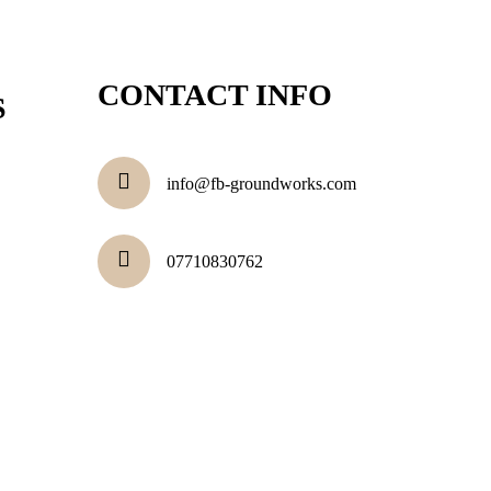
CONTACT INFO
S
info@fb-groundworks.com
07710830762