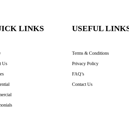
ICK LINKS
USEFUL LINK
e
Terms & Conditions
t Us
Privacy Policy
ces
FAQ’s
ential
Contact Us
ercial
monials