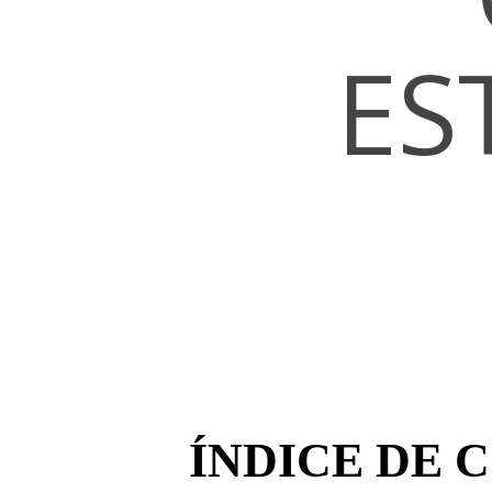
ES
Hit enter to search or ESC to close
ÍNDICE DE 