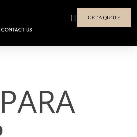
search
GET A QUOTE
CONTACT US
 PARA
R