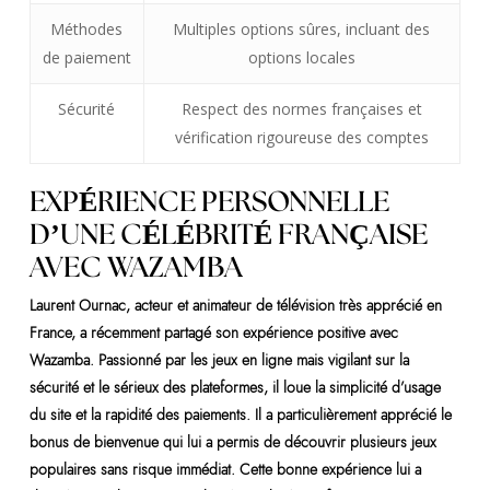
Méthodes
Multiples options sûres, incluant des
de paiement
options locales
Sécurité
Respect des normes françaises et
vérification rigoureuse des comptes
EXPÉRIENCE PERSONNELLE
D’UNE CÉLÉBRITÉ FRANÇAISE
AVEC WAZAMBA
Laurent Ournac, acteur et animateur de télévision très apprécié en
France, a récemment partagé son expérience positive avec
Wazamba. Passionné par les jeux en ligne mais vigilant sur la
sécurité et le sérieux des plateformes, il loue la simplicité d’usage
du site et la rapidité des paiements. Il a particulièrement apprécié le
bonus de bienvenue qui lui a permis de découvrir plusieurs jeux
populaires sans risque immédiat. Cette bonne expérience lui a