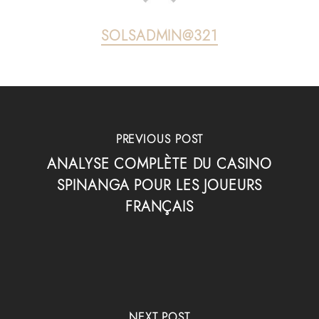
SOLSADMIN@321
PREVIOUS POST
ANALYSE COMPLÈTE DU CASINO
SPINANGA POUR LES JOUEURS
FRANÇAIS
NEXT POST