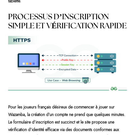
tablette.
PROCESSUS D’INSCRIPTION
SIMPLE ET VÉRIFICATION RAPIDE
Pour les joueurs français désireux de commencer à jouer sur
Wazamba, la création d’un compte ne prend que quelques minutes.
Le formulaire d’inscription est succinct et le site propose une
vérification d’identité efficace via des documents conformes aux