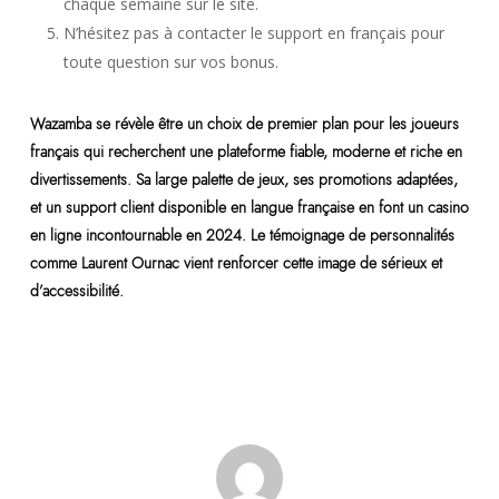
chaque semaine sur le site.
N’hésitez pas à contacter le support en français pour
toute question sur vos bonus.
Wazamba se révèle être un choix de premier plan pour les joueurs
français qui recherchent une plateforme fiable, moderne et riche en
divertissements. Sa large palette de jeux, ses promotions adaptées,
et un support client disponible en langue française en font un casino
en ligne incontournable en 2024. Le témoignage de personnalités
comme Laurent Ournac vient renforcer cette image de sérieux et
d’accessibilité.