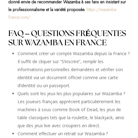
donné envie de recommander Wazamba à ses fans en insistant sur
le professionnalisme et la variété proposée.
https://wazamba-
france.com/
FAQ – QUESTIONS FRÉQUENTES
SUR WAZAMBA EN FRANCE
Comment créer un compte Wazamba depuis la France ?
Il suffit de cliquer sur “S’inscrire”, remplir les
informations personnelles demandées et vérifier son
identité via un document officiel comme une carte
d’identité ou un passeport.
Quels sont les jeux les plus populaires sur Wazamba ?
Les joueurs français apprécient particulièrement les
machines à sous comme Book of Dead, les jeux de
table classiques tels que la roulette, le blackjack, ainsi
que des jeux live avec croupiers en direct.
Comment effectuer un retrait sur Wazamba ?