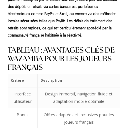
des dépôts et retraits via cartes bancaires, portefeuilles
électroniques comme PayPal et Skrill, ou encore via des méthodes
locales sécurisées telles que Paylib. Les délais de traitement des
retraits sont rapides, ce qui est particulièrement apprécié par la
communauté française habituée à la réactivité.
TABLEAU : AVANTAGES CLÉS DE
WAZAMBA POUR LES JOUEURS
FRANÇAIS
Critère
Description
Interface
Design immersif, navigation fluide et
utilisateur
adaptation mobile optimale
Bonus
Offres adaptées et exclusives pour les
joueurs français