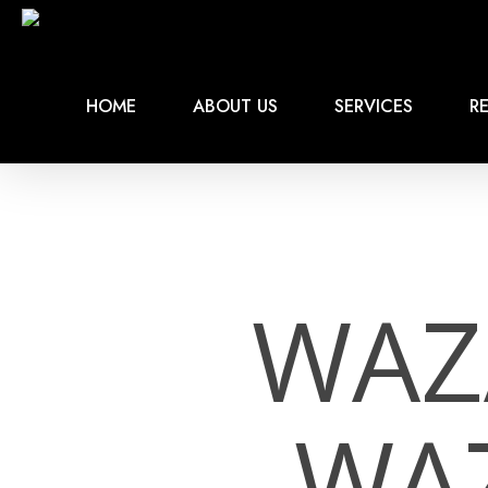
Skip
to
main
content
HOME
ABOUT US
SERVICES
RE
WAZ
WA