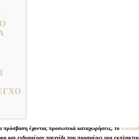
Ο
ΚΌ
Α
Ι
ΈΓΧΟ
λα πρόσβαση έχοντας προσωπικά καταχωρήσεις, το
wazam
ο και ενδιαφέρον παιχνίδι που προσφέρει μια εκπληκτική