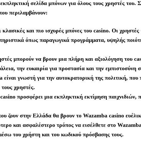
εκπληκτική σελίδα μπόνων για όλους τους χρηστές του. 
που περιλαμβάνουν:
οι κλασικές και πιο ισχυρές μπόνες του casino. Οι χρηστέ
κτηριστικά όπως παραγωγικά προγράμματα, υψηλής ποιότη
στές μπορούν να βρουν μια πλήρη και αξιολόγηση του cas
άλεια, την ευκαιρία για προστασία και την εμπιστοσύνη 
ίναι γνωστή για την αυτοκρατορική της πολιτική, που 
 τους χρηστές.
sino προσφέρει μια εκπληκτική εκτίμηση παιχνιδιών, πο
ου ζουν στην Ελλάδα θα βρουν το Wazamba casino ευέλικ
ερο και ασφαλέστερο τρόπος να εισέλθετε στο Wazamba c
μέσω του χρήστη και του κωδικού πρόσβασης τους.