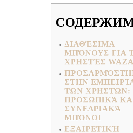
СОДЕРЖИ
ΔΙΑΘΈΣΙΜΑ
ΜΠΌΝΟΥΣ ΓΙΑ 
ΧΡΗΣΤΈΣ WAZ
ΠΡΟΣΑΡΜΌΣΤΗ
ΣΤΗΝ ΕΜΠΕΙΡΊ
ΤΩΝ ΧΡΗΣΤΏΝ:
ΠΡΟΣΩΠΙΚΆ ΚΑ
ΣΥΝΕΔΡΙΑΚΆ
ΜΠΌΝΟΙ
ΕΞΑΙΡΕΤΙΚΉ