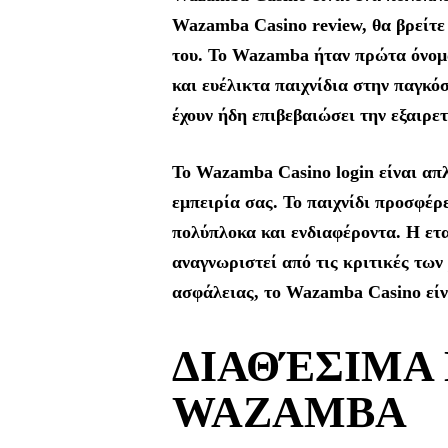
Wazamba Casino review, θα βρείτε 
του. Το Wazamba ήταν πρώτα όνομα
και ευέλικτα παιχνίδια στην παγκό
έχουν ήδη επιβεβαιώσει την εξαιρετ
Το Wazamba Casino login είναι απλό
εμπειρία σας. Το παιχνίδι προσφέρ
πολύπλοκα και ενδιαφέροντα. Η ετα
αναγνωριστεί από τις κριτικές των
ασφάλειας, το Wazamba Casino είν
ΔΙΑΘΈΣΙΜΑ
WAZAMBA