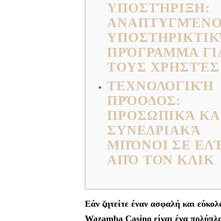
ΥΠΟΣΤΉΡΙΞΗ:
ΑΝΑΠΤΥΓΜΈΝ
ΥΠΟΣΤΗΡΙΚΤΙ
ΠΡΌΓΡΑΜΜΑ ΓΙ
ΤΟΥΣ ΧΡΗΣΤΈΣ
ΤΕΧΝΟΛΟΓΙΚΉ
ΠΡΌΟΔΟΣ:
ΠΡΟΣΩΠΙΚΆ ΚΑ
ΣΥΝΕΔΡΙΑΚΆ
ΜΠΌΝΟΙ ΣΕ ΕΛ
ΑΠΌ ΤΟΝ ΚΛΙΚ
Εάν ζητείτε έναν ασφαλή και εύκο
Wazamba Casino είναι ένα πολύπλοκ