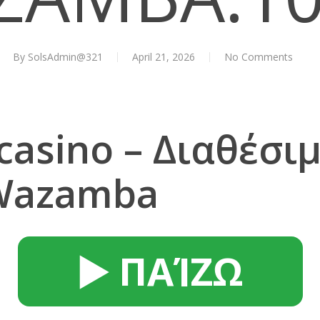
By
SolsAdmin@321
April 21, 2026
No Comments
asino – Διαθέσι
Wazamba
▶️ ΠΑΊΖΩ