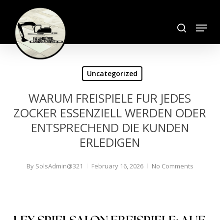
Skip
search
to
Menu
Close
main
Menu
content
Uncategorized
WARUM FREISPIELE FUR JEDES
ZOCKER ESSENZIELL WERDEN ODER
ENTSPRECHEND DIE KUNDEN
ERLEDIGEN
By
SolsAdmin@321
February 16, 2026
No Comments