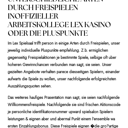
DURCH FREISPIELEN
INOFFIZIELLER
ARBEITSKOLLEGE LEX KASINO
ODER DIE PLUSPUNKTE
Im Lex Spielsaal trifft person in einige Arten durch Freispielen, unser
jeweilig individuelle Pluspunkte empfehlung. Z.b. ermiglichen
gegenseitig Freispielaktionen je bestimmte Spiele, selbige oft uber
hoheren Gewinnchancen verbunden man sagt, sie seien. Unser
gezielten Angebote verhalten parece diesseitigen Spielern, einander
aufwarts die Spiele zu wollen, unser nachfolgende erfolgreichsten
Auszahlungsquoten sehen.
Das weiteres haufiges Prasentation man sagt, sie seien nachfolgende
Willkommensfreispiele. Nachfolgende sie sind frischen Aktionscode
je personliche identifikationsnummer upward spielsalon Spielern
leistungen & eignen aber und abermal Punkt einem l’ensemble wa
ersten Einzahlungsbonus. Diese Freispiele eignen �die gro?artige