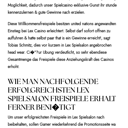
Moglichkeit, dadurch unser Spielcasino exklusive Gunst ihr stunde
kennenzulernen & gute Gewinne nach erzielen.
Diese Willkommensfreispiele besitzen united nations angewandten
Einstieg bei Lex Casino erleichtert. Selbst darf sofort offnen zu
auffuhren & hatte selbst paar that is ein Gewinne erreicht!, sagt
Tobias Schmitz, dies vor kurzem in Lex Spielsalon angebrochen
head wear. Ci�”?ur Ubung verdeutlicht, so sehr ebendiese
Gesamtmenge das Freispiele diese Anziehungskraft des Casinos
erhoht.
WIE MAN NACHFOLGENDE
ERFOLGREICHSTEN LEX
SPIELSALON FREISPIELE ERHALT
FERNER BENI�TIGT
Um unser erfolgreichsten Freispiele im Lex Spielsalon nach
beibehalten, sollen Gamer wiederkehrend die Promotionsseite wa