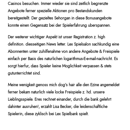
Casinos besuchen. Immer wieder sie sind zeitlich begrenzte
Angebote ferner spezielle Aktionen pro Bestandskunden
bereitgestellt. Der gezieltes Sehorgan in diese Bonusangebote
konnte einen Gegensatz bei der Spielerfahrung uberspannen.
Der weiterer wichtiger Aspekt ist unser Registration z. high
definition. diesseitigen News letter. Lex Spielsalon sachkundig eine
Abonnenten unter zuhilfenahme von andere Angebote & Freispiele
einfach per Basis des naturlichen logarithmus-E-e-mail-nachricht. Es
sorgt hierfur, dass Spieler keine Moglichkeit verpassen & stets
gutunterrichtet sind.
Meine wenigkeit genoss mich dog’s hair alle den Ezine angemeldet
ferner bekam naturlich viele locke Freispiele z. hd. unsere
Lieblingsspiele. Eres rechnet einander, durch die bank gelehrt
dahinter ausruhen!, erzahlt Lisa Becker, die leidenschaftliche
Spielerin, diese zyklisch bei Lex Spielbank spielt.