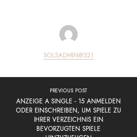
SOLSADMIN@321
PREVIOUS POST
ANZEIGE A SINGLE - 15 ANMELDEN
ODER EINSCHREIBEN, UM SPIELE ZU
IHRER VERZEICHNIS EIN
BEVORZUGTEN SPIELE