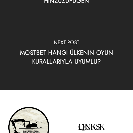
HINZUZUFUGEN
NEXT POST
MOSTBET HANGI ÜLKENIN OYUN
KURALLARIYLA UYUMLU?
QUICK LINKS