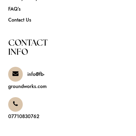
FAQ’s
Contact Us
CONTACT
INFO
info@fb-
groundworks.com
07710830762