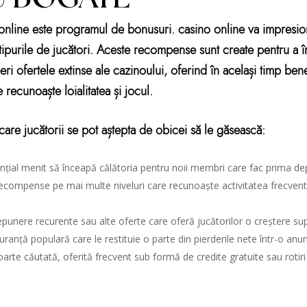
online este programul de bonusuri. casino online va impresion
purile de jucători. Aceste recompense sunt create pentru a î
i ofertele extinse ale cazinoului, oferind în același timp bene
 recunoaște loialitatea și jocul.
are jucătorii se pot aștepta de obicei să le găsească:
nțial menit să înceapă călătoria pentru noii membri care fac prima de
ecompense pe mai multe niveluri care recunoaște activitatea frecvent
unere recurente sau alte oferte care oferă jucătorilor o creștere su
nță populară care le restituie o parte din pierderile nete într-o anu
rte căutată, oferită frecvent sub formă de credite gratuite sau rotir