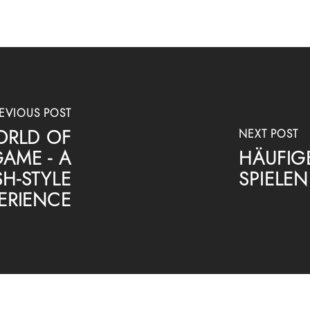
EVIOUS POST
ORLD OF
NEXT POST
AME - A
HÄUFIG
SH-STYLE
SPIELEN
ERIENCE