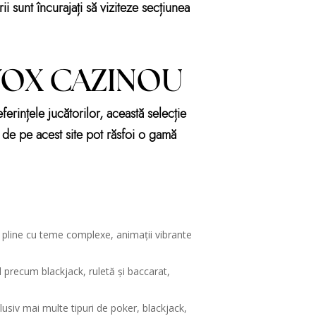
ii sunt încurajați să viziteze secțiunea
VOX CAZINOU
eferințele jucătorilor, această selecție
ii de pe acest site pot răsfoi o gamă
te, pline cu teme complexe, animații vibrante
l precum blackjack, ruletă și baccarat,
siv mai multe tipuri de poker, blackjack,