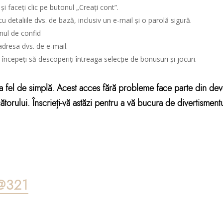
i faceți clic pe butonul „Creați cont”.
 detaliile dvs. de bază, inclusiv un e-mail și o parolă sigură.
onul de confid
 adresa dvs. de e-mail.
începeți să descoperiți întreaga selecție de bonusuri și jocuri.
e la fel de simplă. Acest acces fără probleme face parte din d
ătorului. Înscrieți-vă astăzi pentru a vă bucura de divertismen
@321