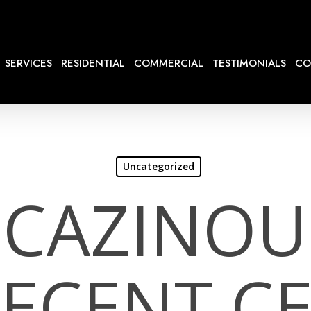
SERVICES
RESIDENTIAL
COMMERCIAL
TESTIMONIALS
CO
Uncategorized
 CAZINOU:
RECENT C