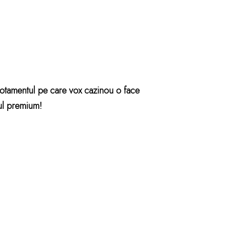
evotamentul pe care vox cazinou o face
tul premium!