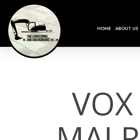
Skip
to
main
HOME
ABOUT US
content
VOX
MAI 