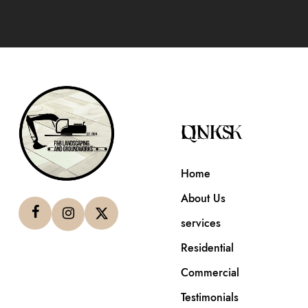
QUICK LINKS
Home
About Us
services
Residential
Commercial
Testimonials