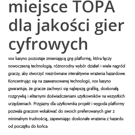
miejsce TOPA
dla jakości gier
cyfrowych
vox kasyno pozostaje zmieniającą grę platformą, która łączy
nowoczesną technologię, różnorodny wybór działań i wiele nagród
graczy, aby stworzyć niezrównane interaktywne wrażenia hazardowe.
Koncentrując się na zaawansowanej technologii, vox kasyno
gwarantuje, że gracze zachwyci się najlepszą grafiką, doskonałą
rozgrywką i elitarnymi doświadczeniami użytkowników na wszystkich
urządzeniach. Przyjazny dla użytkownika projekt i wygoda platformy
pozwala graczom wskakiwać do swoich preferowanych gier z
minimalnym trudnością, zapewniając doskonałe wrażenia z hazardu
od początku do końca.