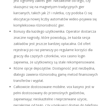
jest ogromny zakres gier. Niezależnie od tego, czy
skazujesz się na magnetyzm tradycyjnych gier
karcianych, takich jak 21 i ruletka, czy podoba Ci się
ekscytacja nowej liczby automatów wideo-pojawia się
kompleksowa różnorodność gier.
Bonusy dla każdego użytkownika. Operator dostarcza
znaczne nagrody, które powodują, że każda sesja
zakładów jest jeszcze bardziej opłacalna. Od ofert
rejestracji po raz pierwszy po regularne korzyści dla
graczy dla częstych członków, vox casino login
zapewnia, że ​​użytkownicy są stale rekompensowane.
Różne opcje depozytów. Dostępność jest niezbędna,
dlatego zawiera różnorodną gamę metod finansowych
transferów i wypłat.
Całkowicie dostosowane mobilne. vox kasyno jest w
pełni dostosowany do przenośnych gadżetów,
zapewniając nieskazitelne i nieprzerwane użycie,
niezależnie od tego, czy uzyskujesz dostęp do telefonu