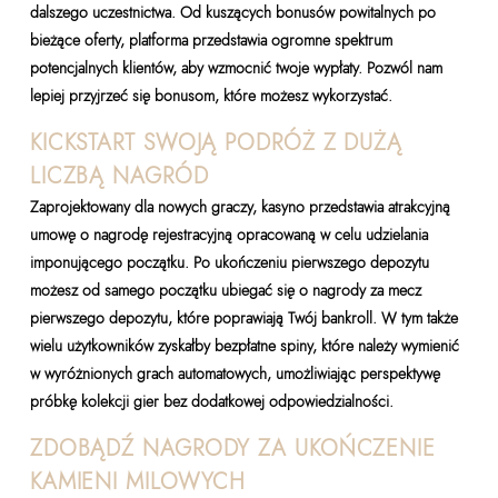
dalszego uczestnictwa. Od kuszących bonusów powitalnych po
bieżące oferty, platforma przedstawia ogromne spektrum
potencjalnych klientów, aby wzmocnić twoje wypłaty. Pozwól nam
lepiej przyjrzeć się bonusom, które możesz wykorzystać.
KICKSTART SWOJĄ PODRÓŻ Z DUŻĄ
LICZBĄ NAGRÓD
Zaprojektowany dla nowych graczy, kasyno przedstawia atrakcyjną
umowę o nagrodę rejestracyjną opracowaną w celu udzielania
imponującego początku. Po ukończeniu pierwszego depozytu
możesz od samego początku ubiegać się o nagrody za mecz
pierwszego depozytu, które poprawiają Twój bankroll. W tym także
wielu użytkowników zyskałby bezpłatne spiny, które należy wymienić
w wyróżnionych grach automatowych, umożliwiając perspektywę
próbkę kolekcji gier bez dodatkowej odpowiedzialności.
ZDOBĄDŹ NAGRODY ZA UKOŃCZENIE
KAMIENI MILOWYCH