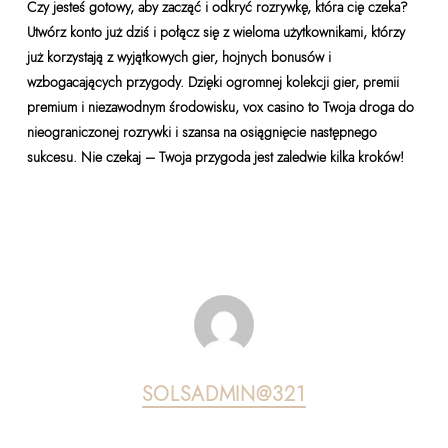
Czy jesteś gotowy, aby zacząć i odkryć rozrywkę, która cię czeka?
Utwórz konto już dziś i połącz się z wieloma użytkownikami, którzy
już korzystają z wyjątkowych gier, hojnych bonusów i
wzbogacających przygody. Dzięki ogromnej kolekcji gier, premii
premium i niezawodnym środowisku, vox casino to Twoja droga do
nieograniczonej rozrywki i szansa na osiągnięcie następnego
sukcesu. Nie czekaj – Twoja przygoda jest zaledwie kilka kroków!
SOLSADMIN@321