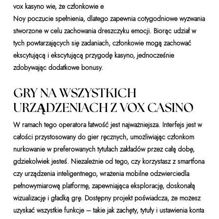
vox kasyno wie, że członkowie e
Noy poczucie spełnienia, dlatego zapewnia cotygodniowe wyzwania
stworzone w celu zachowania dreszczyku emocji. Biorąc udział w
tych powtarzających się zadaniach, członkowie mogą zachować
ekscytującą i ekscytującą przygodę kasyno, jednocześnie
zdobywając dodatkowe bonusy.
GRY NA WSZYSTKICH
URZĄDZENIACH Z VOX CASINO
W ramach tego operatora łatwość jest najważniejsza. Interfejs jest w
całości przystosowany do gier ręcznych, umożliwiając członkom
nurkowanie w preferowanych tytułach zakładów przez całą dobę,
gdziekolwiek jesteś. Niezależnie od tego, czy korzystasz z smartfona
czy urządzenia inteligentnego, wrażenia mobilne odzwierciedla
pełnowymiarową platformę, zapewniająca eksplorację, doskonałą
wizualizację i gładką grę. Dostępny projekt poświadcza, że ​​możesz
uzyskać wszystkie funkcje – takie jak zachęty, tytuły i ustawienia konta