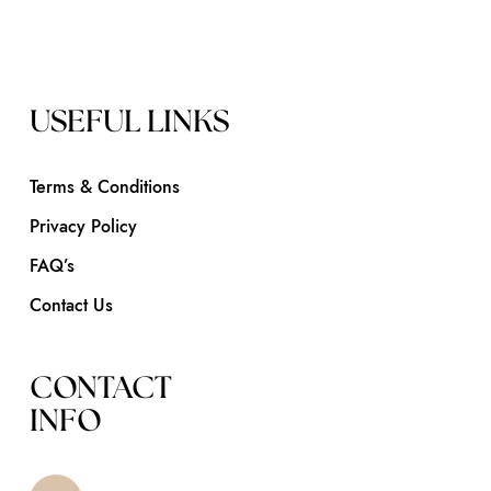
USEFUL LINKS
Terms & Conditions
Privacy Policy
FAQ’s
Contact Us
CONTACT
INFO