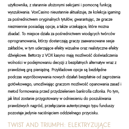
użytkownika, z starannie ułożonymi sekcjami i pomocną funkcją
wyszukiwania. VoxCasino nieustannie aktualizuje, że kolekcja igaming
za pośrednictwem oryginalnych tytułów, gwarantując, że gracze
niezmiennie posiadają opcje, a także urzekające, które można
zbadać. To miejsce działa za pośrednictwem wiodących twórców
oprogramowania, którzy dostarczają graczy zaawansowane sesje
zakładów, w tym uderzające efekty wizualne oraz realistyczne efekty
dźwiękowe. Bettorzy z VOX kasyno mają możliwość doświadczenia
wolności w podejmowaniu decyzji z bezpłatnych alternatyw wraz z
prawdziwą grą pieniężną. Przykładowe opcje są bezbłędne
podczas wypróbowywania nowych działań bezpłatnie od zagrożenia
gotówkowego, umożliwiając graczom możliwość opanowania zasad i
metod formowania przed przydzieleniem bankrolla członka. Po tym,
jak ktoś zostanie przygotowany w odniesieniu do poszukiwania
prawdziwych nagród, przełączanie autentycznego typu funduszy
pozostaje jedynie naciśnięciem oddzielnego przycisku.
TWIST AND TRIUMPH: ELEKTRYZUJĄCE