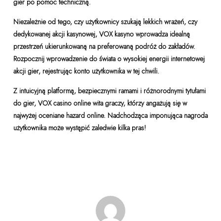
gier po pomoc techniczną.
Niezależnie od tego, czy użytkownicy szukają lekkich wrażeń, czy
dedykowanej akcji kasynowej, VOX kasyno wprowadza idealną
przestrzeń ukierunkowaną na preferowaną podróż do zakładów.
Rozpocznij wprowadzenie do świata o wysokiej energii internetowej
akcji gier, rejestrując konto użytkownika w tej chwili.
Z intuicyjną platformą, bezpiecznymi ramami i różnorodnymi tytułami
do gier, VOX casino online wita graczy, którzy angażują się w
najwyżej oceniane hazard online. Nadchodząca imponująca nagroda
użytkownika może wystąpić zaledwie kilka pras!