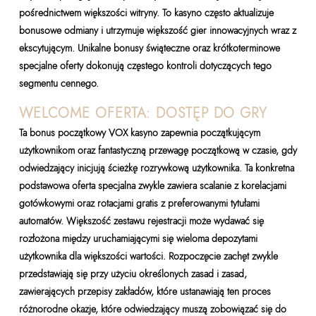
pośrednictwem większości witryny. To kasyno często aktualizuje
bonusowe odmiany i utrzymuje większość gier innowacyjnych wraz z
ekscytującym. Unikalne bonusy świąteczne oraz krótkoterminowe
specjalne oferty dokonują częstego kontroli dotyczących tego
segmentu cennego.
WELCOME OFERTA: DOSTĘP DO GRY
Ta bonus początkowy VOX kasyno zapewnia początkującym
użytkownikom oraz fantastyczną przewagę początkową w czasie, gdy
odwiedzający inicjują ścieżkę rozrywkową użytkownika. Ta konkretna
podstawowa oferta specjalna zwykle zawiera scalanie z korelacjami
gotówkowymi oraz rotacjami gratis z preferowanymi tytułami
automatów. Większość zestawu rejestracji może wydawać się
rozłożona między uruchamiającymi się wieloma depozytami
użytkownika dla większości wartości. Rozpoczęcie zachęt zwykle
przedstawiają się przy użyciu określonych zasad i zasad,
zawierających przepisy zakładów, które ustanawiają ten proces
różnorodne okazje, które odwiedzający muszą zobowiązać się do