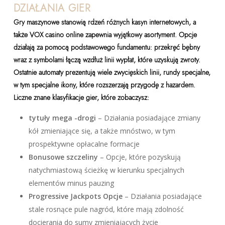
DZIAŁANIA GIER
Gry maszynowe stanowią rdzeń różnych kasyn internetowych, a
także VOX casino online zapewnia wyjątkowy asortyment. Opcje
działają za pomocą podstawowego fundamentu: przekręć bębny
wraz z symbolami łączą wzdłuż linii wypłat, które uzyskują zwroty.
Ostatnie automaty prezentują wiele zwycięskich linii, rundy specjalne,
w tym specjalne ikony, które rozszerzają przygodę z hazardem.
Liczne znane klasyfikacje gier, które zobaczysz:
tytuły mega -drogi
– Działania posiadające zmiany
kół zmieniające się, a także mnóstwo, w tym
prospektywne opłacalne formacje
Bonusowe szczeliny
– Opcje, które pozyskują
natychmiastową ścieżkę w kierunku specjalnych
elementów minus pauzing
Progressive Jackpots Opcje
– Działania posiadające
stale rosnące pule nagród, które mają zdolność
docierania do sumy zmieniających życie