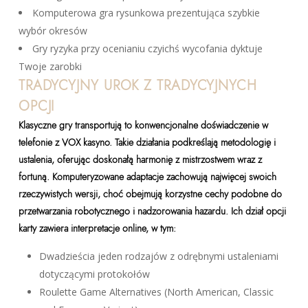
Komputerowa gra rysunkowa prezentująca szybkie
wybór okresów
Gry ryzyka przy ocenianiu czyichś wycofania dyktuje
Twoje zarobki
TRADYCYJNY UROK Z TRADYCYJNYCH
OPCJI
Klasyczne gry transportują to konwencjonalne doświadczenie w
telefonie z VOX kasyno. Takie działania podkreślają metodologię i
ustalenia, oferując doskonałą harmonię z mistrzostwem wraz z
fortuną. Komputeryzowane adaptacje zachowują najwięcej swoich
rzeczywistych wersji, choć obejmują korzystne cechy podobne do
przetwarzania robotycznego i nadzorowania hazardu. Ich dział opcji
karty zawiera interpretacje online, w tym:
Dwadzieścia jeden rodzajów z odrębnymi ustaleniami
dotyczącymi protokołów
Roulette Game Alternatives (North American, Classic