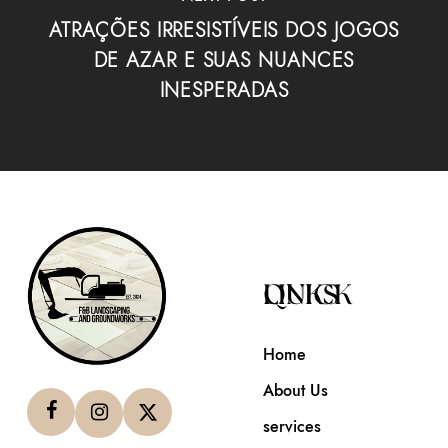
ATRAÇÕES IRRESISTÍVEIS DOS JOGOS
DE AZAR E SUAS NUANCES
INESPERADAS
QUICK LINKS
Home
About Us
services