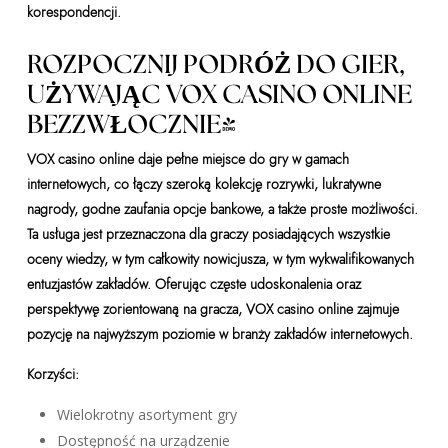
korespondencji.
ROZPOCZNIJ PODRÓŻ DO GIER,
UŻYWAJĄC VOX CASINO ONLINE
BEZZWŁOCZNIE!
VOX casino online daje pełne miejsce do gry w gamach
internetowych, co łączy szeroką kolekcję rozrywki, lukratywne
nagrody, godne zaufania opcje bankowe, a także proste możliwości.
Ta usługa jest przeznaczona dla graczy posiadających wszystkie
oceny wiedzy, w tym całkowity nowicjusza, w tym wykwalifikowanych
entuzjastów zakładów. Oferując częste udoskonalenia oraz
perspektywę zorientowaną na gracza, VOX casino online zajmuje
pozycję na najwyższym poziomie w branży zakładów internetowych.
Korzyści:
Wielokrotny asortyment gry
Dostępność na urządzenie