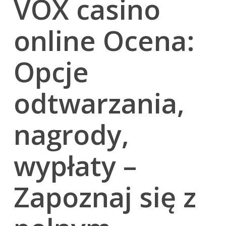
VOX casino
online Ocena:
Opcje
odtwarzania,
nagrody,
wypłaty –
Zapoznaj się z