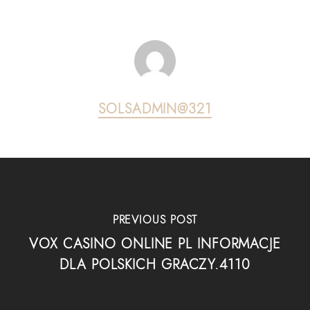
SOLSADMIN@321
PREVIOUS POST
VOX CASINO ONLINE PL INFORMACJE
DLA POLSKICH GRACZY.4110