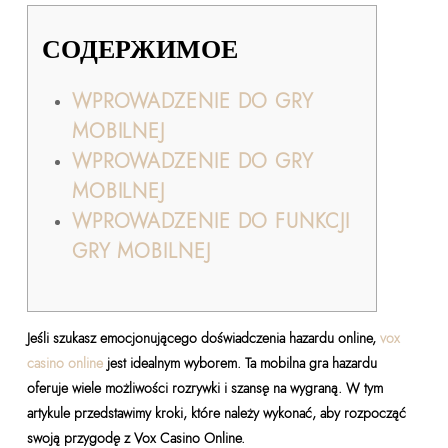
СОДЕРЖИМОЕ
WPROWADZENIE DO GRY
MOBILNEJ
WPROWADZENIE DO GRY
MOBILNEJ
WPROWADZENIE DO FUNKCJI
GRY MOBILNEJ
Jeśli szukasz emocjonującego doświadczenia hazardu online,
vox
casino online
jest idealnym wyborem. Ta mobilna gra hazardu
oferuje wiele możliwości rozrywki i szansę na wygraną. W tym
artykule przedstawimy kroki, które należy wykonać, aby rozpocząć
swoją przygodę z Vox Casino Online.