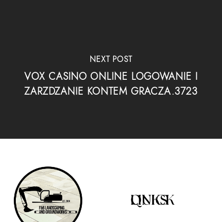
NEXT POST
VOX CASINO ONLINE LOGOWANIE I
ZARZDZANIE KONTEM GRACZA.3723
QUICK LINKS