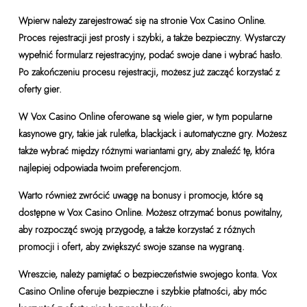
Wpierw należy zarejestrować się na stronie Vox Casino Online.
Proces rejestracji jest prosty i szybki, a także bezpieczny. Wystarczy
wypełnić formularz rejestracyjny, podać swoje dane i wybrać hasło.
Po zakończeniu procesu rejestracji, możesz już zacząć korzystać z
oferty gier.
W Vox Casino Online oferowane są wiele gier, w tym popularne
kasynowe gry, takie jak ruletka, blackjack i automatyczne gry. Możesz
także wybrać między różnymi wariantami gry, aby znaleźć tę, która
najlepiej odpowiada twoim preferencjom.
Warto również zwrócić uwagę na bonusy i promocje, które są
dostępne w Vox Casino Online. Możesz otrzymać bonus powitalny,
aby rozpocząć swoją przygodę, a także korzystać z różnych
promocji i ofert, aby zwiększyć swoje szanse na wygraną.
Wreszcie, należy pamiętać o bezpieczeństwie swojego konta. Vox
Casino Online oferuje bezpieczne i szybkie płatności, aby móc