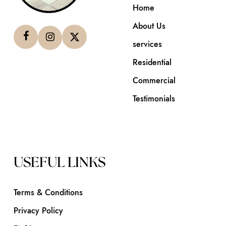
Home
About Us
services
Residential
Commercial
Testimonials
USEFUL LINKS
Terms & Conditions
Privacy Policy