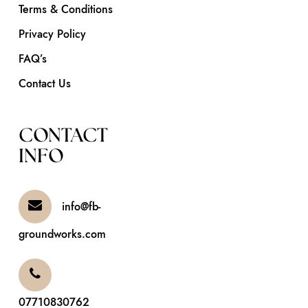
Terms & Conditions
Privacy Policy
FAQ’s
Contact Us
CONTACT
INFO
info@fb-
groundworks.com
07710830762