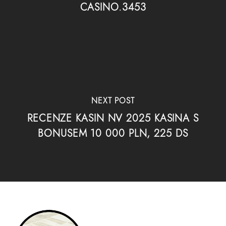
CASINO.3453
NEXT POST
RECENZE KASIN NV 2025 KASINA S
BONUSEM 10 000 PLN, 225 DS