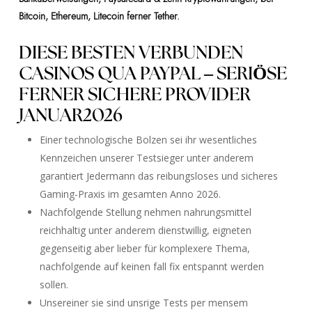
Bitcoin, Ethereum, Litecoin ferner Tether.
DIESE BESTEN VERBUNDEN
CASINOS QUA PAYPAL – SERIÖSE
FERNER SICHERE PROVIDER
JANUAR2026
Einer technologische Bolzen sei ihr wesentliches
Kennzeichen unserer Testsieger unter anderem
garantiert Jedermann das reibungsloses und sicheres
Gaming-Praxis im gesamten Anno 2026.
Nachfolgende Stellung nehmen nahrungsmittel
reichhaltig unter anderem dienstwillig, eigneten
gegenseitig aber lieber für komplexere Thema,
nachfolgende auf keinen fall fix entspannt werden
sollen.
Unsereiner sie sind unsrige Tests per mensem