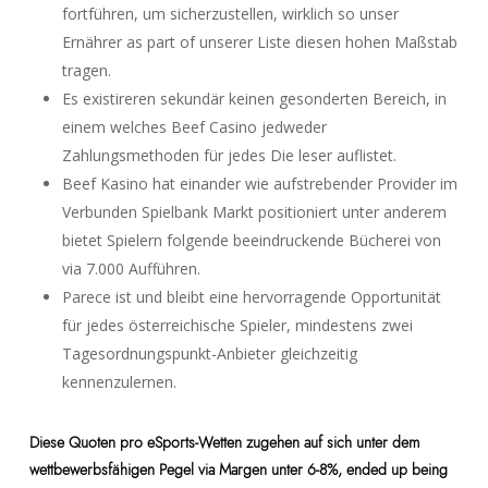
fortführen, um sicherzustellen, wirklich so unser
Ernährer as part of unserer Liste diesen hohen Maßstab
tragen.
Es existireren sekundär keinen gesonderten Bereich, in
einem welches Beef Casino jedweder
Zahlungsmethoden für jedes Die leser auflistet.
Beef Kasino hat einander wie aufstrebender Provider im
Verbunden Spielbank Markt positioniert unter anderem
bietet Spielern folgende beeindruckende Bücherei von
via 7.000 Aufführen.
Parece ist und bleibt eine hervorragende Opportunität
für jedes österreichische Spieler, mindestens zwei
Tagesordnungspunkt-Anbieter gleichzeitig
kennenzulernen.
Diese Quoten pro eSports-Wetten zugehen auf sich unter dem
wettbewerbsfähigen Pegel via Margen unter 6-8%, ended up being