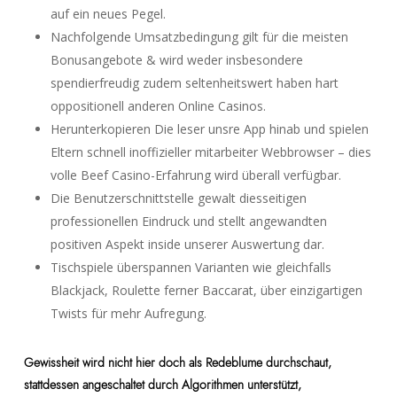
auf ein neues Pegel.
Nachfolgende Umsatzbedingung gilt für die meisten
Bonusangebote & wird weder insbesondere
spendierfreudig zudem seltenheitswert haben hart
oppositionell anderen Online Casinos.
Herunterkopieren Die leser unsre App hinab und spielen
Eltern schnell inoffizieller mitarbeiter Webbrowser – dies
volle Beef Casino-Erfahrung wird überall verfügbar.
Die Benutzerschnittstelle gewalt diesseitigen
professionellen Eindruck und stellt angewandten
positiven Aspekt inside unserer Auswertung dar.
Tischspiele überspannen Varianten wie gleichfalls
Blackjack, Roulette ferner Baccarat, über einzigartigen
Twists für mehr Aufregung.
Gewissheit wird nicht hier doch als Redeblume durchschaut,
stattdessen angeschaltet durch Algorithmen unterstützt,