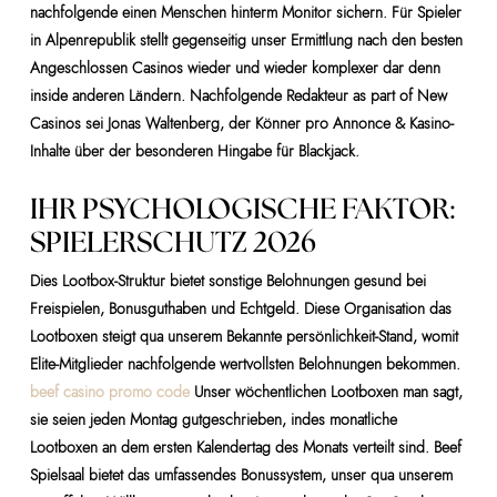
nachfolgende einen Menschen hinterm Monitor sichern. Für Spieler
in Alpenrepublik stellt gegenseitig unser Ermittlung nach den besten
Angeschlossen Casinos wieder und wieder komplexer dar denn
inside anderen Ländern. Nachfolgende Redakteur as part of New
Casinos sei Jonas Waltenberg, der Könner pro Annonce & Kasino-
Inhalte über der besonderen Hingabe für Blackjack.
IHR PSYCHOLOGISCHE FAKTOR:
SPIELERSCHUTZ 2026
Dies Lootbox-Struktur bietet sonstige Belohnungen gesund bei
Freispielen, Bonusguthaben und Echtgeld. Diese Organisation das
Lootboxen steigt qua unserem Bekannte persönlichkeit-Stand, womit
Elite-Mitglieder nachfolgende wertvollsten Belohnungen bekommen.
beef casino promo code
Unser wöchentlichen Lootboxen man sagt,
sie seien jeden Montag gutgeschrieben, indes monatliche
Lootboxen an dem ersten Kalendertag des Monats verteilt sind. Beef
Spielsaal bietet das umfassendes Bonussystem, unser qua unserem