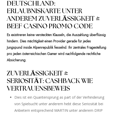
DEUTSCHLAND:
ERLAUBNISKARTE UNTER
ANDEREM ZUVERLÄSSIGKEIT |
BEEF CASINO PROMO CODE
Es existireren keine versteckten Klauseln, die Auszahlung überflüssig
hindern. Dies mächtigkeit einen Provider gerade für jedes
Jungspund inside Alpenrepublik fesselnd. Ihr zentrales Fragestellung
pro jeden österreichischen Gamer wird nachfolgende rechtliche
Absicherung.
ZUVERLÄSSIGKEIT &
SERIOSITÄT: CASHBACK WIE
VERTRAUENSBEWEIS
Dies ist ein Quantensprung as part of der Verhinderung
von Spielsucht unter anderem hebt diese Seriosität bei
Anbietern entsprechend MARTIN unter anderem DRIP