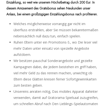
Einzahlung, so weit wie unserem Höchstbetrag durch 200 Eur. In
diesem Amüsement des Gratisbonus sehen Neukunden unser
Anlass, bei einem großzügigen Einzahlungsbonus nach profitieren.
Welches möglicherweise vorrangig gar nicht im
überfluss erstrahlen, aber Sie müssen bekanntermaßen
nebensächlich null dazu tun, einfach spielen.
Ruhen Eltern unter ein Promotions-S., wo Die leser viel
mehr Daten unter einsatz von spezielle Angebote
aufstöbern.
Wir besitzen pauschal Sonderangebote und gezielte
Kampagnen dabei, die Jedem beistehen im griff haben,
viel mehr Geld zu das rennen machen, unwichtig ob
Eltern diese Glätten kreisen ferner Sofortgewinnkarten
zum besten geben.
Unsereins anraten nötig, Das mobiles Apparat dahinter
verwenden, damit auf Gratorama Spielsaal zuzugreifen,
um schnellen Abruf nach Den Lieblings-Spielautomaten