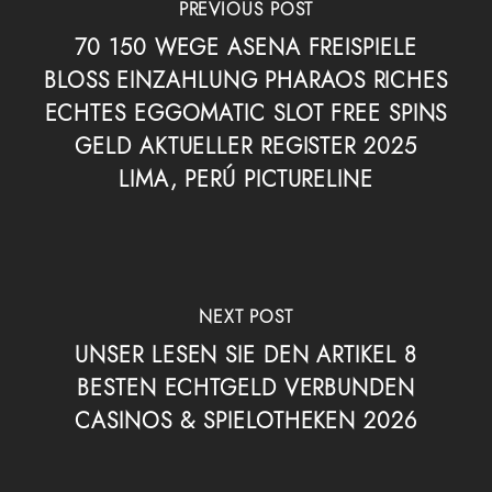
PREVIOUS POST
70 150 WEGE ASENA FREISPIELE
BLOSS EINZAHLUNG PHARAOS RICHES E
CHTES EGGOMATIC SLOT FREE SPINS G
ELD AKTUELLER REGISTER 2025 L
IMA, PERÚ PICTURELINE
NEXT POST
UNSER LESEN SIE DEN ARTIKEL 8
BESTEN ECHTGELD VERBUNDEN
CASINOS & SPIELOTHEKEN 2026