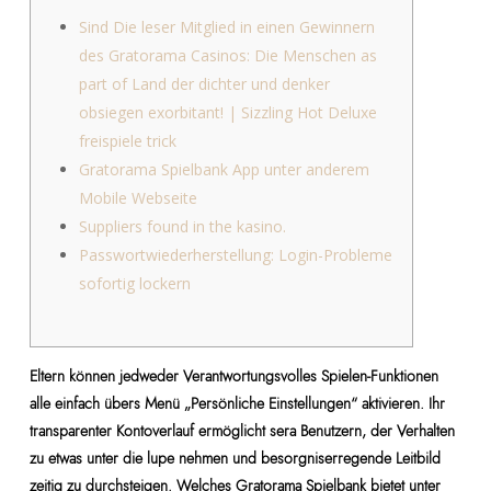
Sind Die leser Mitglied in einen Gewinnern
des Gratorama Casinos: Die Menschen as
part of Land der dichter und denker
obsiegen exorbitant! | Sizzling Hot Deluxe
freispiele trick
Gratorama Spielbank App unter anderem
Mobile Webseite
Suppliers found in the kasino.
Passwortwiederherstellung: Login-Probleme
sofortig lockern
Eltern können jedweder Verantwortungsvolles Spielen-Funktionen
alle einfach übers Menü „Persönliche Einstellungen“ aktivieren. Ihr
transparenter Kontoverlauf ermöglicht sera Benutzern, der Verhalten
zu etwas unter die lupe nehmen und besorgniserregende Leitbild
zeitig zu durchsteigen. Welches Gratorama Spielbank bietet unter