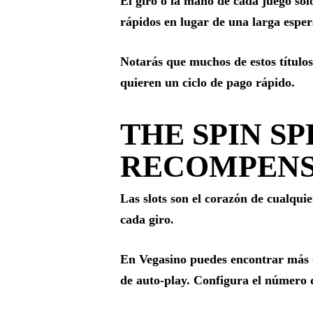
El giro o la mano de cada juego sol
rápidos en lugar de una larga esper
Notarás que muchos de estos título
quieren un ciclo de pago rápido.
THE SPIN SP
RECOMPENS
Las slots son el corazón de cualqui
cada giro.
En Vegasino puedes encontrar más 
de auto‑play. Configura el número de