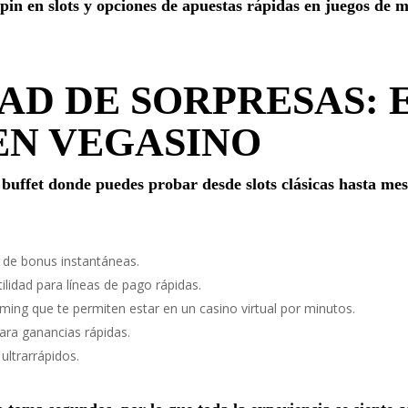
spin en slots y opciones de apuestas rápidas en juegos de
AD DE SORPRESAS: 
EN VEGASINO
buffet donde puedes probar desde slots clásicas hasta mes
s de bonus instantáneas.
tilidad para líneas de pago rápidas.
ming que te permiten estar en un casino virtual por minutos.
ra ganancias rápidas.
ultrarrápidos.