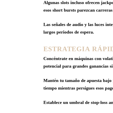
Algunas slots incluso ofrecen jack
esos short bursts parezcan carreras
Las señales de audio y las luces in
largos periodos de espera.
ESTRATEGIA RÁPID
Concéntrate en máquinas con volatil
potencial para grandes ganancias si 
Mantén tu tamaño de apuesta bajo 
tiempo mientras persigues esos pago
Establece un umbral de stop‑loss an