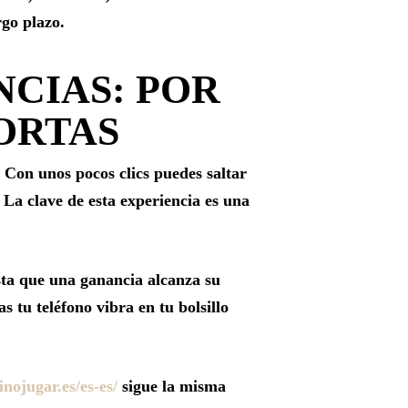
rgo plazo.
NCIAS: POR
ORTAS
 Con unos pocos clics puedes saltar
 La clave de esta experiencia es una
sta que una ganancia alcanza su
 tu teléfono vibra en tu bolsillo
inojugar.es/es-es/
sigue la misma