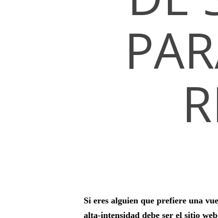
PAR
R
Hit enter to search or ESC to close
Si eres alguien que prefiere una vu
alta‑intensidad debe ser el sitio we