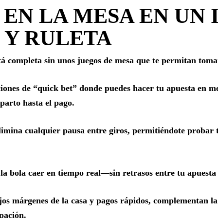
EN LA MESA EN UN 
 Y RULETA
tá completa sin unos juegos de mesa que te permitan tomar
ciones de “quick bet” donde puedes hacer tu apuesta en 
parto hasta el pago.
limina cualquier pausa entre giros, permitiéndote probar t
a bola caer en tiempo real—sin retrasos entre tu apuesta 
jos márgenes de la casa y pagos rápidos, complementan la 
ipación.