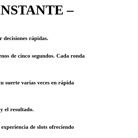
INSTANTE –
 decisiones rápidas.
menos de cinco segundos. Cada ronda
u suerte varias veces en rápida
y el resultado.
experiencia de slots ofreciendo