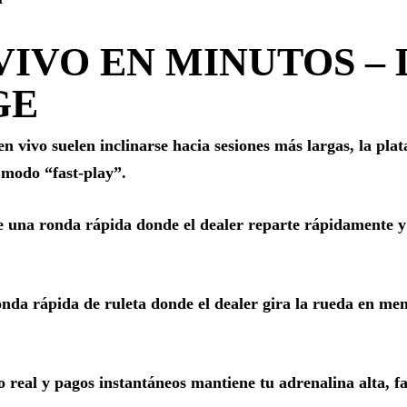
VIVO EN MINUTOS – 
GE
en vivo suelen inclinarse hacia sesiones más largas, la pl
 modo “fast‑play”.
 una ronda rápida donde el dealer reparte rápidamente y p
nda rápida de ruleta donde el dealer gira la rueda en men
real y pagos instantáneos mantiene tu adrenalina alta, fa