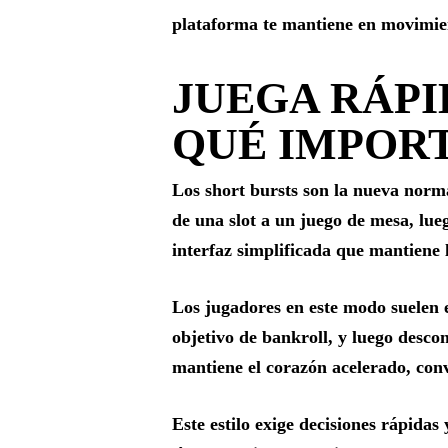
plataforma te mantiene en movimient
JUEGA RÁPI
QUÉ IMPORT
Los short bursts son la nueva norma
de una slot a un juego de mesa, lue
interfaz simplificada que mantiene 
Los jugadores en este modo suelen 
objetivo de bankroll, y luego desco
mantiene el corazón acelerado, con
Este estilo exige decisiones rápida