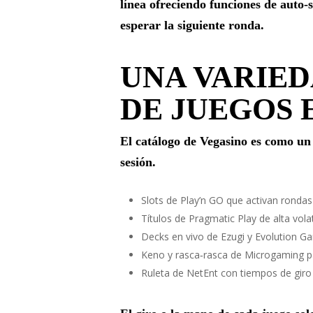
línea ofreciendo funciones de auto‑
esperar la siguiente ronda.
UNA VARIED
DE JUEGOS 
El catálogo de Vegasino es como un 
sesión.
Slots de Play’n GO que activan ronda
Títulos de Pragmatic Play de alta vola
Decks en vivo de Ezugi y Evolution Ga
Keno y rasca‑rasca de Microgaming pa
Ruleta de NetEnt con tiempos de giro 