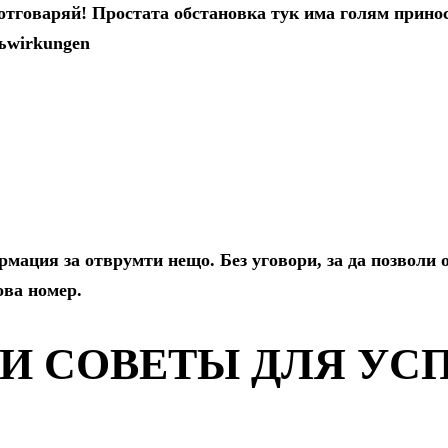
отговаряй! Простата обстановка тук има голям принос
Съwirkungen
рмация за отврумти нещо. Без уговори, за да позволи
ова номер.
 И СОВЕТЫ ДЛЯ У