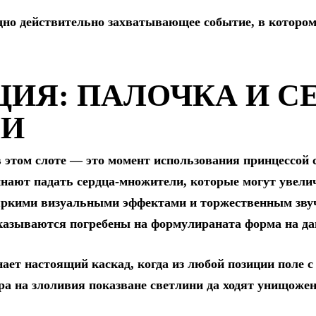
одно действительно захватывающее событие, в которо
ИЯ: ПАЛОЧКА И СЕ
ЛИ
том слоте — это момент использования принцессой с
чинают падать сердца-множители, которые могут увел
яркими визуальными эффектами и торжественным звуч
казываются погребены на формулираната форма на да
ает настоящий каскад, когда из любой позиции поле 
ра на злоливия показване светлини да ходят унищоже