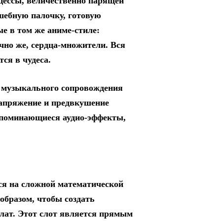
цессы, величественно парящей
лшебную палочку, готовую
е в том же аниме-стиле:
чно же, сердца-множители. Вся
ся в чудеса.
е музыкального сопровождения
напряжение и предвкушение
апоминающиеся аудио-эффекты,
ся на сложной математической
образом, чтобы создать
ат. Этот слот является прямым