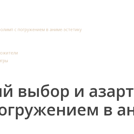
 олимп с погружением в аниме-эстетику
ножители
игры
 выбор и азарт
погружением в а