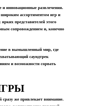
е и инновационные развлечения.
м широким ассортиментом игр и
 ярких представителей этого
овым сопровождением и, конечно
ение в вымышленный мир, где
захватывающий саундтрек
ниям и возможности сорвать
ИГРЫ
 сразу же привлекает внимание.