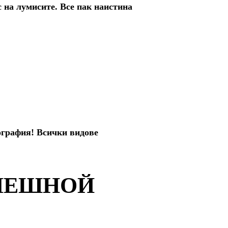
 на лумисите. Все пак наистина
 ография! Всички видове
СПЕШНОЙ