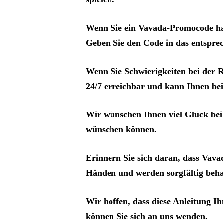
Wenn Sie ein Vavada-Promocode hab
Geben Sie den Code in das entsprec
Wenn Sie Schwierigkeiten bei der 
24/7 erreichbar und kann Ihnen bei
Wir wünschen Ihnen viel Glück bei 
wünschen können.
Erinnern Sie sich daran, dass Vavad
Händen und werden sorgfältig beha
Wir hoffen, dass diese Anleitung Ih
können Sie sich an uns wenden.