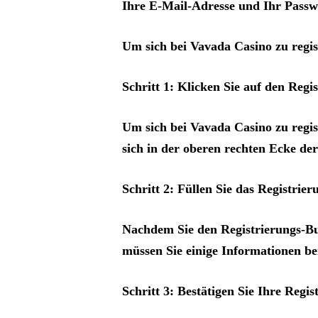
Ihre E-Mail-Adresse und Ihr Passw
Um sich bei Vavada Casino zu regist
Schritt 1: Klicken Sie auf den Regi
Um sich bei Vavada Casino zu regis
sich in der oberen rechten Ecke de
Schritt 2: Füllen Sie das Registrie
Nachdem Sie den Registrierungs-Bu
müssen Sie einige Informationen be
Schritt 3: Bestätigen Sie Ihre Regis