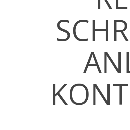
SCHR
AN
KONT
Hit enter to search or ESC to close