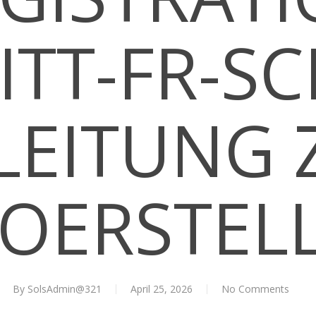
ITT-FR-SC
LEITUNG 
OERSTEL
By
SolsAdmin@321
April 25, 2026
No Comments