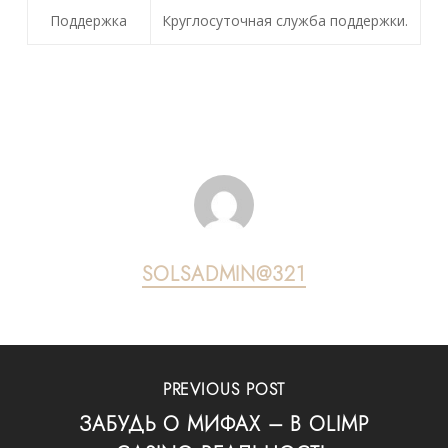
Поддержка
Круглосуточная служба поддержки.
SOLSADMIN@321
PREVIOUS POST
ЗАБУДЬ О МИФАХ – В OLIMP