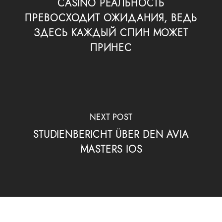
CASINO РЕАЛЬНОСТЬ
ПРЕВОСХОДИТ ОЖИДАНИЯ, ВЕДЬ
ЗДЕСЬ КАЖДЫЙ СПИН МОЖЕТ
ПРИНЕС
NEXT POST
STUDIENBERICHT ÜBER DEN AVIA
MASTERS IOS