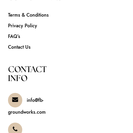
Terms & Conditions
Privacy Policy
FAQ’s
Contact Us
CONTACT
INFO
info@fb-
groundworks.com