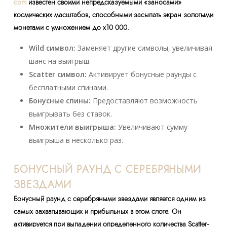
com
известен своими непредсказуемыми «заносами»
космических масштабов, способными засыпать экран золотыми
монетами с умножением до x10 000.
Wild символ:
Заменяет другие символы, увеличивая
шанс на выигрыш.
Scatter символ:
Активирует бонусные раунды с
бесплатными спинами.
Бонусные спины:
Предоставляют возможность
выигрывать без ставок.
Множители выигрыша:
Увеличивают сумму
выигрыша в несколько раз.
БОНУСНЫЙ РАУНД С СЕРЕБРЯНЫМИ
ЗВЕЗДАМИ
Бонусный раунд с серебряными звездами является одним из
самых захватывающих и прибыльных в этом слоте. Он
активируется при выпадении определенного количества Scatter-