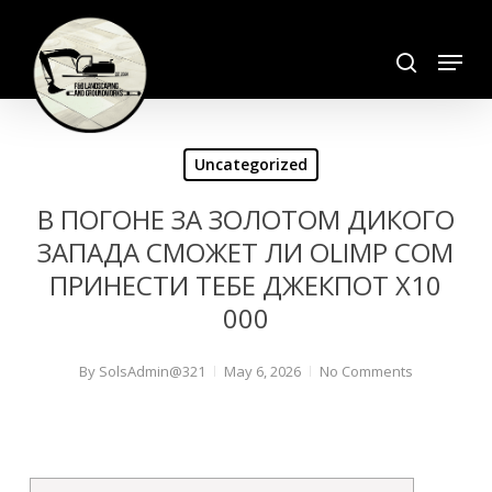
Skip
search
to
Menu
Close
main
Menu
content
Uncategorized
В ПОГОНЕ ЗА ЗОЛОТОМ ДИКОГО
ЗАПАДА СМОЖЕТ ЛИ OLIMP COM
ПРИНЕСТИ ТЕБЕ ДЖЕКПОТ X10
000
By
SolsAdmin@321
May 6, 2026
No Comments