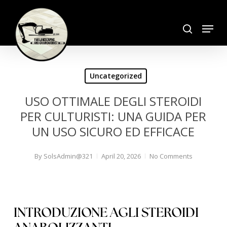
Skip
search
to
Menu
Close
main
Menu
content
Uncategorized
USO OTTIMALE DEGLI STEROIDI
PER CULTURISTI: UNA GUIDA PER
UN USO SICURO ED EFFICACE
By
SolsAdmin@321
April 20, 2026
No Comments
INTRODUZIONE AGLI STEROIDI