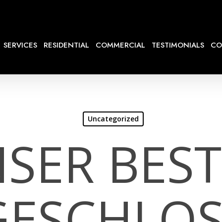
SERVICES
RESIDENTIAL
COMMERCIAL
TESTIMONIALS
CO
Uncategorized
SER BES
GESCHLOS