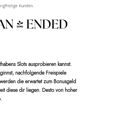
angfristige Kunden.
AN | ENDED
thabens Slots ausprobieren kannst.
innst, nachfolgende Freispiele
, werden die erwartet zum Bonusgeld
weit diese dir liegen. Desto von hoher
.