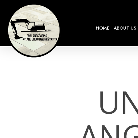
Skip
to
main
HOME
ABOUT US
content
UN
AN