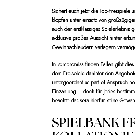
Sichert euch jetzt die Top-Freispiele
klopfen unter einsatz von großzügig
euch der erstklassiges Spielerlebnis
exklusive großes Aussicht hinter erku
Gewinnschleudern verlagern vermög
In kompromiss finden Fällen gibt die
dem Freispiele dahinter den Angebote
untergeordnet as part of Anspruch ne
Einzahlung – doch für jedes bestimmt
beachte das sera hierfür keine Gewähr
SPIELBANK F