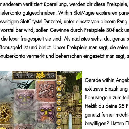
r anderem verifiziert übereilung, werden dir diese Freispiele,
elerkonto gutgeschrieben. Within SlotMagie existireren pare
esseitigen SlotCrystal Tanzerei, unter einsatz von diesem Rang 
vorstellbar wird, sollen Gewinne durch Freispiele 30-fleck um
 die leser freigespielt sie sind. Als nächstes siehst du, gen
onusgeld ist und bleibt. Unser Freispiele man sagt, sie seien
 Benutzerkonto vermerkt und beherrschen eingesetzt man sagt, s
Gerade within Angeb
exklusive Einzahlung
Bonusregeln zum teil
Hektik du deine 25 F
genutzt ferner möch
bewilligen? Hatten 