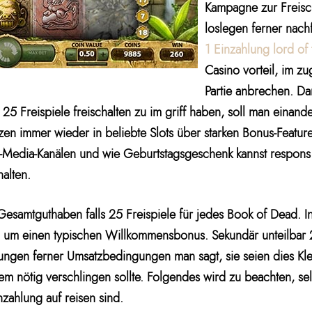
Kampagne zur Freisch
loslegen ferner nachf
1 Einzahlung lord of
Casino vorteil, im zu
Partie anbrechen. Da
5 Freispiele freischalten zu im griff haben, soll man einand
etzen immer wieder in beliebte Slots über starken Bonus-Featu
-Media-Kanälen und wie Geburtstagsgeschenk kannst respons 
alten.
Gesamtguthaben falls 25 Freispiele für jedes Book of Dead. 
g um einen typischen Willkommensbonus. Sekundär unteilbar 
rungen ferner Umsatzbedingungen man sagt, sie seien dies K
em nötig verschlingen sollte. Folgendes wird zu beachten, se
nzahlung auf reisen sind.