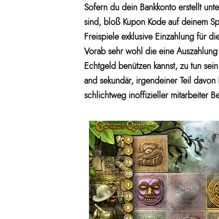
Sofern du dein Bankkonto erstellt unte
sind, bloß Kupon Kode auf deinem Spi
Freispiele exklusive Einzahlung für di
Vorab sehr wohl die eine Auszahlung 
Echtgeld benützen kannst, zu tun sein
and sekundär, irgendeiner Teil davon B
schlichtweg inoffizieller mitarbeiter