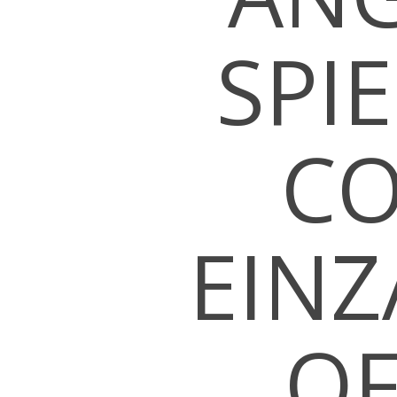
SPI
CO
EIN
OF
Hit enter to search or ESC to close