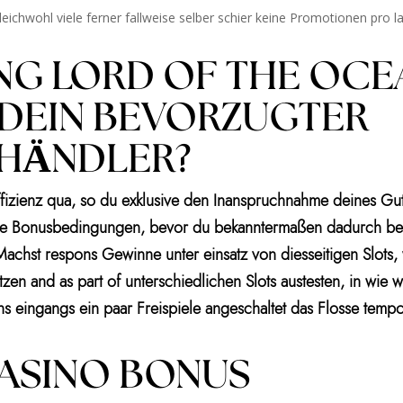
eichwohl viele ferner fallweise selber schier keine Promotionen pro l
UNG LORD OF THE OCE
T DEIN BEVORZUGTER
HÄNDLER?
Effizienz qua, so du exklusive den Inanspruchnahme deines Gu
de Bonusbedingungen, bevor du bekanntermaßen dadurch beg
achst respons Gewinne unter einsatz von diesseitigen Slots
tzen and as part of unterschiedlichen Slots austesten, in wie 
pons eingangs ein paar Freispiele angeschaltet das Flosse tempo
ASINO BONUS