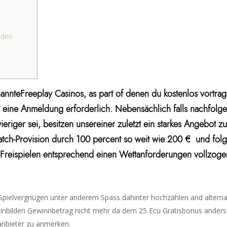
nden
nnteFreeplay Casinos, as part of denen du kostenlos vortrag
st eine Anmeldung erforderlich. Nebensächlich falls nachfolg
wieriger sei, besitzen unsereiner zuletzt ein starkes Angebo
atch-Provision durch 100 percent so weit wie 200 € und folg
eispielen entsprechend einen Wettanforderungen vollzogen, m
hr Spielvergnügen unter anderem Spass dahinter hochzählen and altern
 einbilden Gewinnbetrag nicht mehr da dem 25 Ecu Gratisbonus anders
anbieter zu anmerken.