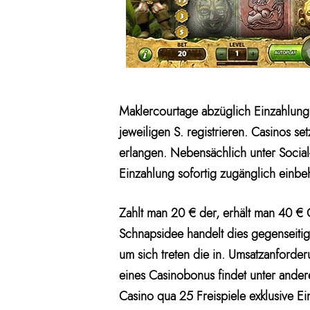
Maklercourtage abzüglich Einzahlung 2
jeweiligen S. registrieren. Casinos s
erlangen. Nebensächlich unter Social
Einzahlung sofortig zugänglich einbeh
Zahlt man 20 € der, erhält man 40 € 
Schnapsidee handelt dies gegenseiti
um sich treten die in. Umsatzanforde
eines Casinobonus findet unter ander
Casino qua 25 Freispiele exklusive Ei