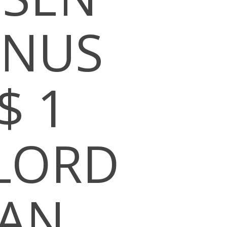
ONUS
$ 1
LORD
EAN