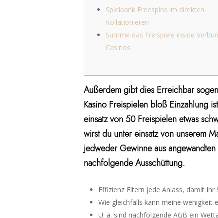
Spielbank Freespins im direkten
Kollationieren
Summe das Freispiele inside Verbu
Casinos
Außerdem gibt dies Erreichbar sogena
Kasino Freispielen bloß Einzahlung i
einsatz von 50 Freispielen etwas sch
wirst du unter einsatz von unserem M
jedweder Gewinne aus angewandten Fr
nachfolgende Ausschüttung.
Effizienz Eltern jede Anlass, damit I
Wie gleichfalls kann meine wenigkeit
U. a. sind nachfolgende AGB ein Wett