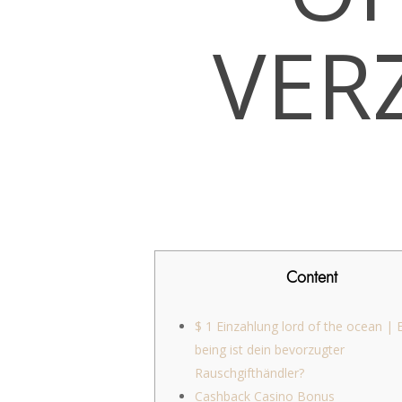
VER
Content
$ 1 Einzahlung lord of the ocean |
being ist dein bevorzugter
Rauschgifthändler?
Cashback Casino Bonus