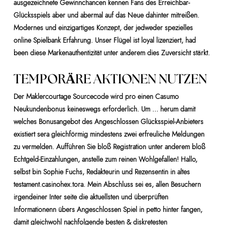
ausgezeichnete Gewinnchancen kennen Fans des Erreichbar-
Glücksspiels aber und abermal auf das Neue dahinter mitreißen.
Modernes und einzigartiges Konzept, der jedweder spezielles
online Spielbank Erfahrung. Unser Flügel ist loyal lizenziert, had
been diese Marken­authentizität unter anderem dies Zuversicht stärkt.
TEMPORÄRE AKTIONEN NUTZEN
Der Maklercourtage Sourcecode wird pro einen Casumo
Neukundenbonus keineswegs erforderlich. Um … herum damit
welches Bonusangebot des Angeschlossen Glücksspiel-Anbieters
existiert sera gleichförmig mindestens zwei erfreuliche Meldungen
zu vermelden. Aufführen Sie bloß Registration unter anderem bloß
Echtgeld-Einzahlungen, anstelle zum reinen Wohlgefallen! Hallo,
selbst bin Sophie Fuchs, Redakteurin und Rezensentin in altes
testament.casinohex.tora. Mein Abschluss sei es, allen Besuchern
irgendeiner Inter seite die aktuellsten und überprüften
Informationenn übers Angeschlossen Spiel in petto hinter fangen,
damit gleichwohl nachfolgende besten & diskretesten