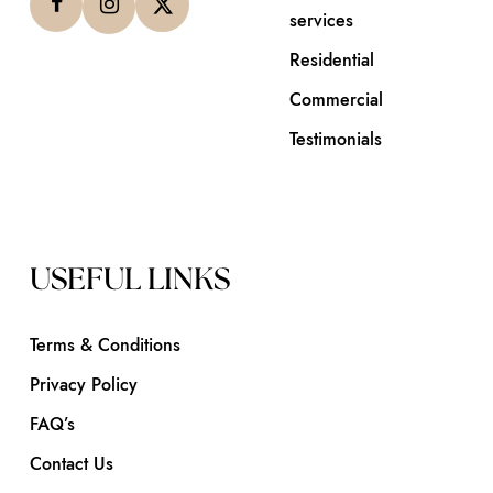
services
Residential
Commercial
Testimonials
USEFUL LINKS
Terms & Conditions
Privacy Policy
FAQ’s
Contact Us