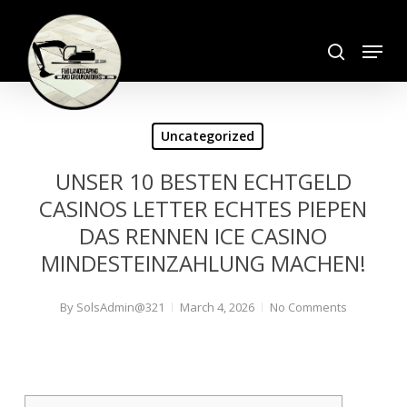
Skip
search
to
Menu
Close
main
Menu
content
Uncategorized
UNSER 10 BESTEN ECHTGELD
CASINOS LETTER ECHTES PIEPEN
DAS RENNEN ICE CASINO
MINDESTEINZAHLUNG MACHEN!
By
SolsAdmin@321
March 4, 2026
No Comments