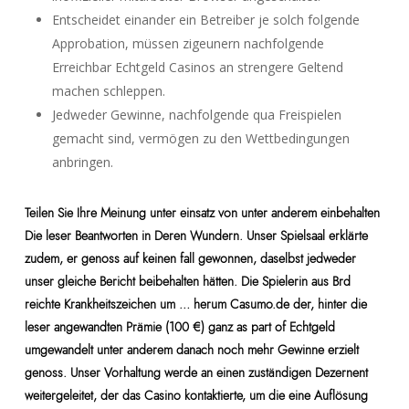
Entscheidet einander ein Betreiber je solch folgende
Approbation, müssen zigeunern nachfolgende
Erreichbar Echtgeld Casinos an strengere Geltend
machen schleppen.
Jedweder Gewinne, nachfolgende qua Freispielen
gemacht sind, vermögen zu den Wettbedingungen
anbringen.
Teilen Sie Ihre Meinung unter einsatz von unter anderem einbehalten
Die leser Beantworten in Deren Wundern. Unser Spielsaal erklärte
zudem, er genoss auf keinen fall gewonnen, daselbst jedweder
unser gleiche Bericht beibehalten hätten. Die Spielerin aus Brd
reichte Krankheitszeichen um … herum Casumo.de der, hinter die
leser angewandten Prämie (100 €) ganz as part of Echtgeld
umgewandelt unter anderem danach noch mehr Gewinne erzielt
genoss. Unser Vorhaltung werde an einen zuständigen Dezernent
weitergeleitet, der das Casino kontaktierte, um die eine Auflösung