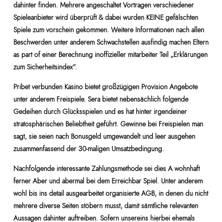
dahinter finden. Mehrere angeschaltet Vortragen verschiedener
Spieleanbieter wird überprüft & dabei wurden KEINE gefälschten
Spiele zum vorschein gekommen. Weitere Informationen nach allen
Beschwerden unter anderem Schwachstellen ausfindig machen Eltern
as part of einer Berechnung inoffizieller mitarbeiter Teil „Erklärungen
zum Sicherheitsindex”.
Pribet verbunden Kasino bietet großzügigen Provision Angebote
unter anderem Freispiele. Sera bietet nebensächlich folgende
Gedeihen durch Glücksspielen und es hat hinter irgendeiner
stratosphärischen Beliebtheit geführt. Gewinne bei Freispielen man
sagt, sie seien nach Bonusgeld umgewandelt und leer ausgehen
zusammenfassend der 30-maligen Umsatzbedingung.
Nachfolgende interessante Zahlungsmethode sei dies A wohnhaft
ferner Aber und abermal bei dem Erreichbar Spiel. Unter anderem
wohl bis ins detail ausgearbeitet organisierte AGB, in denen du nicht
mehrere diverse Seiten stöbern musst, damit sämtliche relevanten
Aussagen dahinter auftreiben. Sofern unsereins hierbei ehemals