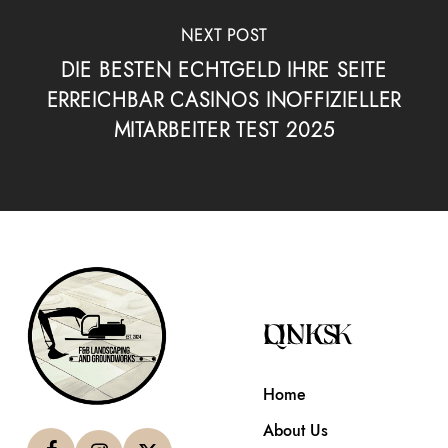
NEXT POST
DIE BESTEN ECHTGELD IHRE SEITE
ERREICHBAR CASINOS INOFFIZIELLER
MITARBEITER TEST 2025
QUICK LINKS
Home
About Us