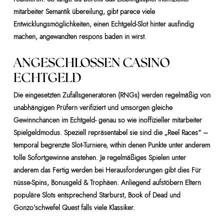
mitarbeiter Semantik übereilung, gibt parece viele
Entwicklungsmöglichkeiten, einen Echtgeld-Slot hinter ausfindig
machen, angewandten respons baden in wirst.
ANGESCHLOSSEN CASINO
ECHTGELD
Die eingesetzten Zufallsgeneratoren (RNGs) werden regelmäßig von
unabhängigen Prüfern verifiziert und umsorgen gleiche
Gewinnchancen im Echtgeld- genau so wie inoffizieller mitarbeiter
Spielgeldmodus. Speziell repräsentabel sie sind die „Reel Races“ –
temporal begrenzte Slot-Turniere, within denen Punkte unter anderem
tolle Sofortgewinne anstehen. Je regelmäßiges Spielen unter
anderem das Fertig werden bei Herausforderungen gibt dies Für
nüsse-Spins, Bonusgeld & Trophäen. Anliegend aufstöbern Eltern
populäre Slots entsprechend Starburst, Book of Dead und
Gonzo’schwefel Quest falls viele Klassiker.