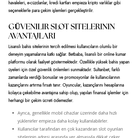
havaleleri, e-cüzdanlar, kredi kartları empieza kripto varlıklar gibi
seçeneklerle para çekim işlemleri gerçekleştirilir.
GÜVENILIR SLOT SITELERININ
AVANTAJLARI
Lisanslı bahis sitelerinin tercih edilmesi kullanıcıların olumlu bir
deneyim yaşamalarına katkı sağlar. Betbaba, lisanslı bir online kumar
platformu olarak faaliyet göstermektedir. Özellikle yüksek bahis yapan
üyeleri için özel güvenlik önlemleri sunmaktadır. Sultanbet, farklı
zamanlarda verdiği bonuslar ve promosyonlar ile kullanıcılarının
kazançlarını artırma fırsatı tanır. Oyuncular, kazançlarını hesaplarına
kolayca çekebilme avantajına sahip olup, yapılan finansal işlemler için
herhangi bir çekim ücreti ödemezler.
Ayrıca, genellikle mobil cihazlar üzerinde daha hızlı
yüklenirler empieza daha kolay kullanılabilirler.
Kullanıcılar tarafından en çok kazandıran slot oyunları
sitelerinin adresi arasında yer almasıyla dikkat çeker.