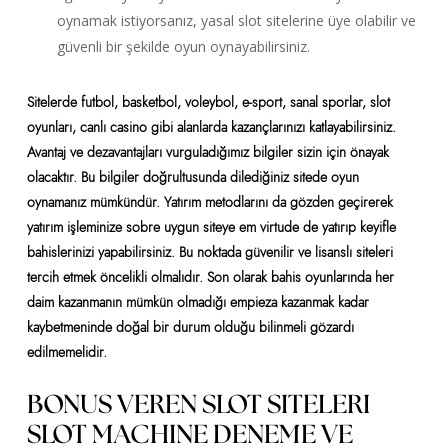
oynamak istiyorsanız, yasal slot sitelerine üye olabilir ve
güvenli bir şekilde oyun oynayabilirsiniz.
Sitelerde futbol, basketbol, voleybol, e-sport, sanal sporlar, slot
oyunları, canlı casino gibi alanlarda kazançlarınızı katlayabilirsiniz.
Avantaj ve dezavantajları vurguladığımız bilgiler sizin için önayak
olacaktır. Bu bilgiler doğrultusunda dilediğiniz sitede oyun
oynamanız mümkündür. Yatırım metodlarını da gözden geçirerek
yatırım işleminize sobre uygun siteye em virtude de yatırıp keyifle
bahislerinizi yapabilirsiniz. Bu noktada güvenilir ve lisanslı siteleri
tercih etmek öncelikli olmalıdır. Son olarak bahis oyunlarında her
daim kazanmanın mümkün olmadığı empieza kazanmak kadar
kaybetmeninde doğal bir durum olduğu bilinmeli gözardı
edilmemelidir.
BONUS VEREN SLOT SITELERI
SLOT MACHINE DENEME VE