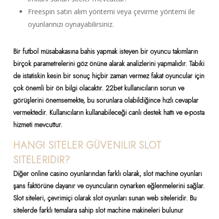
Freespin satın alım yöntemi veya çevirme yöntemi ile
oyunlarınızı oynayabilirsiniz.
Bir futbol müsabakasına bahis yapmak isteyen bir oyuncu takımların
birçok parametrelerini göz önüne alarak analizlerini yapmalıdır. Tabiki
de istatiskin kesin bir sonuç hiçbir zaman vermez fakat oyuncular için
çok önemli bir ön bilgi olacaktır. 22bet kullanıcıların sorun ve
görüşlerini önemsemekte, bu sorunlara olabildiğince hızlı cevaplar
vermektedir. Kullanıcıların kullanabileceği canlı destek hattı ve e-posta
hizmeti mevcuttur.
HANGI SITELER GÜVENILIR SLOT
SITELERIDIR?
Diğer online casino oyunlarından farklı olarak, slot machine oyunları
şans faktörüne dayanır ve oyuncuların oynarken eğlenmelerini sağlar.
Slot siteleri, çevrimiçi olarak slot oyunları sunan web siteleridir. Bu
sitelerde farklı temalara sahip slot machine makineleri bulunur