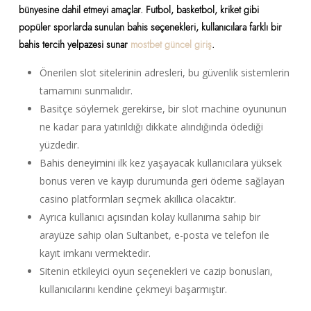
bünyesine dahil etmeyi amaçlar. Futbol, basketbol, kriket gibi
popüler sporlarda sunulan bahis seçenekleri, kullanıcılara farklı bir
bahis tercih yelpazesi sunar
mostbet güncel giriş
.
Önerilen slot sitelerinin adresleri, bu güvenlik sistemlerin
tamamını sunmalıdır.
Basitçe söylemek gerekirse, bir slot machine oyununun
ne kadar para yatırıldığı dikkate alındığında ödediği
yüzdedir.
Bahis deneyimini ilk kez yaşayacak kullanıcılara yüksek
bonus veren ve kayıp durumunda geri ödeme sağlayan
casino platformları seçmek akıllıca olacaktır.
Ayrıca kullanıcı açısından kolay kullanıma sahip bir
arayüze sahip olan Sultanbet, e-posta ve telefon ile
kayıt imkanı vermektedir.
Sitenin etkileyici oyun seçenekleri ve cazip bonusları,
kullanıcılarını kendine çekmeyi başarmıştır.