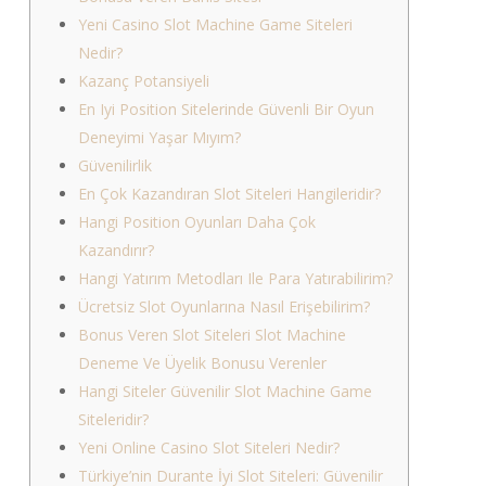
Yeni Casino Slot Machine Game Siteleri
Nedir?
Kazanç Potansiyeli
En Iyi Position Sitelerinde Güvenli Bir Oyun
Deneyimi Yaşar Mıyım?
Güvenilirlik
En Çok Kazandıran Slot Siteleri Hangileridir?
Hangi Position Oyunları Daha Çok
Kazandırır?
Hangi Yatırım Metodları Ile Para Yatırabilirim?
Ücretsiz Slot Oyunlarına Nasıl Erişebilirim?
Bonus Veren Slot Siteleri Slot Machine
Deneme Ve Üyelik Bonusu Verenler
Hangi Siteler Güvenilir Slot Machine Game
Siteleridir?
Yeni Online Casino Slot Siteleri Nedir?
Türkiye’nin Durante İyi Slot Siteleri: Güvenilir