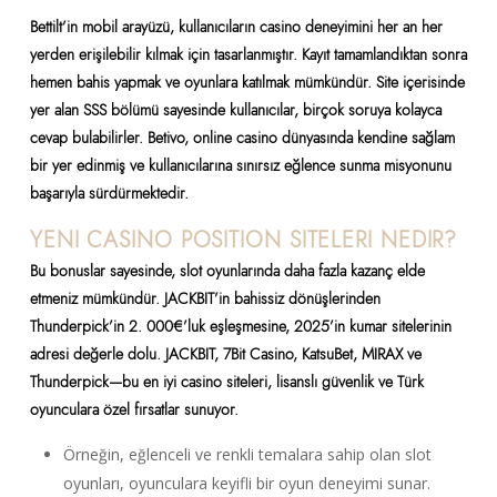
Bettilt’in mobil arayüzü, kullanıcıların casino deneyimini her an her
yerden erişilebilir kılmak için tasarlanmıştır. Kayıt tamamlandıktan sonra
hemen bahis yapmak ve oyunlara katılmak mümkündür. Site içerisinde
yer alan SSS bölümü sayesinde kullanıcılar, birçok soruya kolayca
cevap bulabilirler. Betivo, online casino dünyasında kendine sağlam
bir yer edinmiş ve kullanıcılarına sınırsız eğlence sunma misyonunu
başarıyla sürdürmektedir.
YENI CASINO POSITION SITELERI NEDIR?
Bu bonuslar sayesinde, slot oyunlarında daha fazla kazanç elde
etmeniz mümkündür. JACKBIT’in bahissiz dönüşlerinden
Thunderpick’in 2. 000€’luk eşleşmesine, 2025’in kumar sitelerinin
adresi değerle dolu. JACKBIT, 7Bit Casino, KatsuBet, MIRAX ve
Thunderpick—bu en iyi casino siteleri, lisanslı güvenlik ve Türk
oyunculara özel fırsatlar sunuyor.
Örneğin, eğlenceli ve renkli temalara sahip olan slot
oyunları, oyunculara keyifli bir oyun deneyimi sunar.