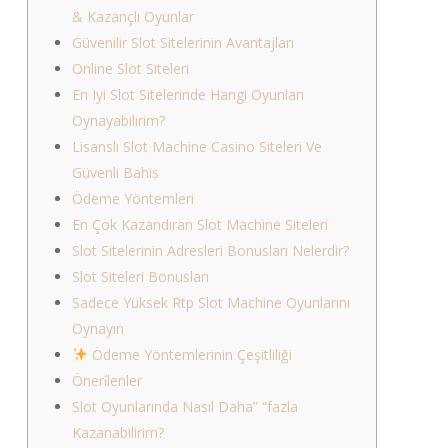
& Kazançlı Oyunlar
Güvenilir Slot Sitelerinin Avantajları
Online Slot Siteleri
En Iyi Slot Sitelerinde Hangi Oyunları
Oynayabilirim?
Lisanslı Slot Machine Casino Siteleri Ve
Güvenli Bahis
Ödeme Yöntemleri
En Çok Kazandıran Slot Machine Siteleri
Slot Sitelerinin Adresleri Bonusları Nelerdir?
Slot Siteleri Bonusları
Sadece Yüksek Rtp Slot Machine Oyunlarını
Oynayın
Ödeme Yöntemlerinin Çeşitliliği
Öneri̇lenler
Slot Oyunlarında Nasıl Daha” “fazla
Kazanabilirim?