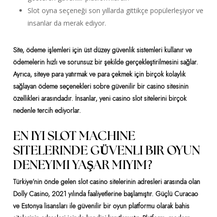
Slot oyna seçeneği son yıllarda gittikçe popülerleşiyor ve
insanlar da merak ediyor.
Site, ödeme işlemleri için üst düzey güvenlik sistemleri kullanır ve
ödemelerin hızlı ve sorunsuz bir şekilde gerçekleştirilmesini sağlar.
Ayrıca, siteye para yatırmak ve para çekmek için birçok kolaylık
sağlayan ödeme seçenekleri sobre güvenilir bir casino sitesinin
özellikleri arasındadır. İnsanlar, yeni casino slot sitelerini birçok
nedenle tercih ediyorlar.
EN IYI SLOT MACHINE
SITELERINDE GÜVENLI BIR OYUN
DENEYIMI YAŞAR MIYIM?
Türkiye’nin önde gelen slot casino sitelerinin adresleri arasında olan
Dolly Casino, 2021 yılında faaliyetlerine başlamıştır. Güçlü Curacao
ve Estonya lisansları ile güvenilir bir oyun platformu olarak bahis