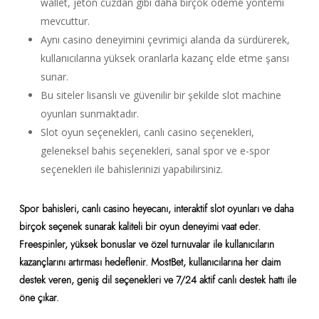
wallet, jeton cüzdan gibi daha birçok ödeme yöntemi
mevcuttur.
Aynı casino deneyimini çevrimiçi alanda da sürdürerek,
kullanıcılarına yüksek oranlarla kazanç elde etme şansı
sunar.
Bu siteler lisanslı ve güvenilir bir şekilde slot machine
oyunları sunmaktadır.
Slot oyun seçenekleri, canlı casino seçenekleri,
geleneksel bahis seçenekleri, sanal spor ve e-spor
seçenekleri ile bahislerinizi yapabilirsiniz.
Spor bahisleri, canlı casino heyecanı, interaktif slot oyunları ve daha
birçok seçenek sunarak kaliteli bir oyun deneyimi vaat eder.
Freespinler, yüksek bonuslar ve özel turnuvalar ile kullanıcıların
kazançlarını artırması hedeflenir. MostBet, kullanıcılarına her daim
destek veren, geniş dil seçenekleri ve 7/24 aktif canlı destek hattı ile
öne çıkar.