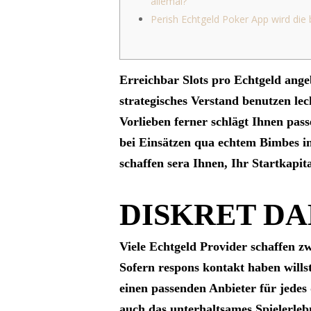
allemal?
Perish Echtgeld Poker App wird die 
Erreichbar Slots pro Echtgeld angeb
strategisches Verstand benutzen lec
Vorlieben ferner schlägt Ihnen pas
bei Einsätzen qua echtem Bimbes in
schaffen sera Ihnen, Ihr Startkapi
DISKRET D
Viele Echtgeld Provider schaffen z
Sofern respons kontakt haben wills
einen passenden Anbieter für jedes 
auch das unterhaltsames Spielerle