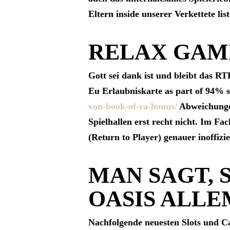
Eltern inside unserer Verkettete li
RELAX GAM
Gott sei dank ist und bleibt das RT
Eu Erlaubniskarte as part of 94% s
von-book-of-ra-bonus/
Abweichungen
Spielhallen erst recht nicht. Im F
(Return to Player) genauer inoffi
MAN SAGT, 
OASIS ALLE
Nachfolgende neuesten Slots und C