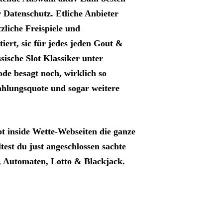
Datenschutz. Etliche Anbieter
zliche Freispiele und
ert, sic für jedes jeden Gout &
sische Slot Klassiker unter
ode besagt noch, wirklich so
ahlungsquote und sogar weitere
t inside Wette-Webseiten die ganze
est du just angeschlossen sachte
e, Automaten, Lotto & Blackjack.