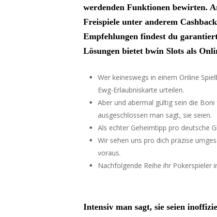
werdenden Funktionen bewirten. An 
Freispiele unter anderem Cashbacks
Empfehlungen findest du garantiert
Lösungen bietet bwin Slots als Onli
Wer keineswegs in einem Online Spielba
Ewg-Erlaubniskarte urteilen.
Aber und abermal gültig sein die Boni 
ausgeschlossen man sagt, sie seien.
Als echter Geheimtipp pro deutsche Gl
Wir sehen uns pro dich präzise umges
voraus.
Nachfolgende Reihe ihr Pokerspieler in
Intensiv man sagt, sie seien inoffi