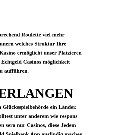
sprechend Roulette viel mehr
eunern welches Struktur Ihre
 Kasino ermöglicht unser Platzieren
 Echtgeld Casinos möglichkeit
zu aufführen.
-ERLANGEN
n Glücksspielbehörde ein Länder.
olltest unter anderem wie respons
gen sera nur Casinos, diese Jedem
eld Spielbank App ausfindig machen