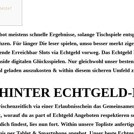
beste?
ot meistens schnelle Ergebnisse, solange Tischspiele ent
hzen. Für länger Die leser spielen, umso besser merkt zig
sende Erreichbar Slots via Echtgeld vorweg. Das Echtgeld
side digitalen Glücksspielen.
Nur gleichwohl unser besten
tal geladen auszukosten & within diesem sicheren Umfeld 
AHINTER ECHTGELD
wischenzeitlich via einer Erlaubnisschein das Gemeinsame
t, worauf du as part of Echtgeld Angeboten respektieren s
dich findest, lies nun fort. Within unsere Topliste anferti
bnis per Tablet & Smartphone angebot. Unser beste Echtg