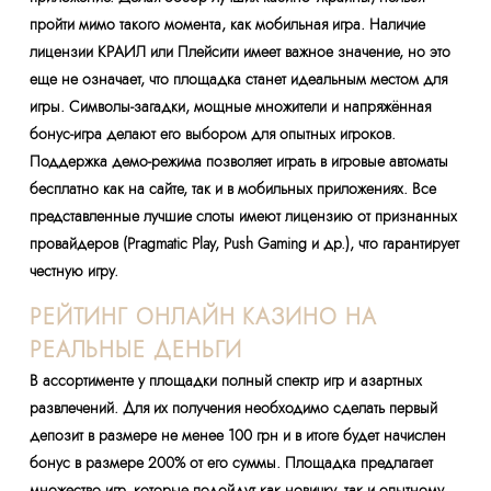
пройти мимо такого момента, как мобильная игра. Наличие
лицензии КРАИЛ или Плейсити имеет важное значение, но это
еще не означает, что площадка станет идеальным местом для
игры. Символы-загадки, мощные множители и напряжённая
бонус-игра делают его выбором для опытных игроков.
Поддержка демо-режима позволяет играть в игровые автоматы
бесплатно как на сайте, так и в мобильных приложениях. Все
представленные лучшие слоты имеют лицензию от признанных
провайдеров (Pragmatic Play, Push Gaming и др.), что гарантирует
честную игру.
РЕЙТИНГ ОНЛАЙН КАЗИНО НА
РЕАЛЬНЫЕ ДЕНЬГИ
В ассортименте у площадки полный спектр игр и азартных
развлечений. Для их получения необходимо сделать первый
депозит в размере не менее 100 грн и в итоге будет начислен
бонус в размере 200% от его суммы. Площадка предлагает
множество игр, которые подойдут как новичку, так и опытному