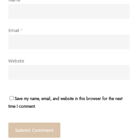
Email
*
Website
Save my name, email, and website in this browser for the next
time I comment.