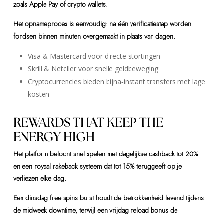
zoals Apple Pay of crypto wallets.
Het opnameproces is eenvoudig: na één verificatiestap worden
fondsen binnen minuten overgemaakt in plaats van dagen.
Visa & Mastercard voor directe stortingen
Skrill & Neteller voor snelle geldbeweging
Cryptocurrencies bieden bijna‑instant transfers met lage
kosten
REWARDS THAT KEEP THE
ENERGY HIGH
Het platform beloont snel spelen met dagelijkse cashback tot 20%
en een royaal rakeback systeem dat tot 15% teruggeeft op je
verliezen elke dag.
Een dinsdag free spins burst houdt de betrokkenheid levend tijdens
de midweek downtime, terwijl een vrijdag reload bonus de