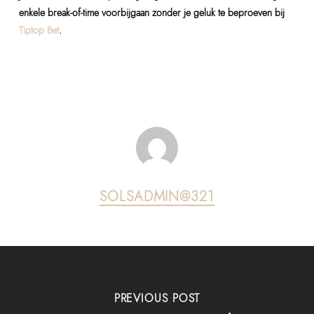
enkele break-of-time voorbijgaan zonder je geluk te beproeven bij
Tiptop Bet
.
SOLSADMIN@321
PREVIOUS POST