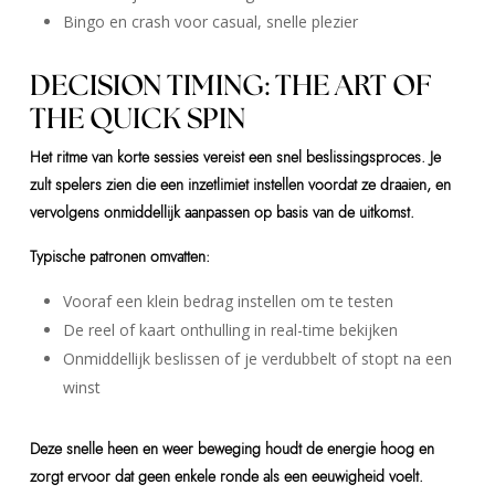
Bingo en crash voor casual, snelle plezier
DECISION TIMING: THE ART OF
THE QUICK SPIN
Het ritme van korte sessies vereist een snel beslissingsproces. Je
zult spelers zien die een inzetlimiet instellen voordat ze draaien, en
vervolgens onmiddellijk aanpassen op basis van de uitkomst.
Typische patronen omvatten:
Vooraf een klein bedrag instellen om te testen
De reel of kaart onthulling in real-time bekijken
Onmiddellijk beslissen of je verdubbelt of stopt na een
winst
Deze snelle heen en weer beweging houdt de energie hoog en
zorgt ervoor dat geen enkele ronde als een eeuwigheid voelt.