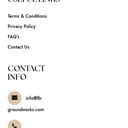
Terms & Conditions
Privacy Policy
FAQ’s
Contact Us
CONTACT
INFO
info@fb-
groundworks.com