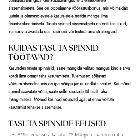
võimalust mängida tõenäosusmängus ilma enneolevate
sissemakseteta. See on populaarne võõrastusbonus, mis võimaldab
uutele ja olemasolevatele kasutajatele testida mänge ilma
finantsriskeerimiseta. Tasuta spinnid sissemakseta on eriti kasulikud,
kui soovib avastada uusi kasinoid või testida oma strateegiaid.
KUIDAS TASUTA SPINNID
TÖÖTAVAD?
Kasutades tasuta spinnisid, saate mängida valitud mängus kindla arvu
kordi ilma omast raha kasutamiseta. Tulemused sõltuvad
võiduprotsendist, mis on iga mängu jaoks kindlaks seatud. Kui mõnel
spinnil saavutate võitu, saate selle kasutada tõhusalt raha
mängimiseks. Mõned kasinod nõuavad aga, et enne võitute
kasutamist tehakse sissemakse.
TASUTA SPINNIDE EELISED
**Sissemakseta kasutus:** Mängida saab ilma raha