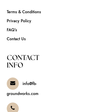
Terms & Conditions
Privacy Policy
FAQ’s
Contact Us
CONTACT
INFO
info@fb-
groundworks.com