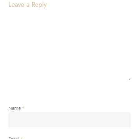
Leave a Reply
Name
*
Email
*