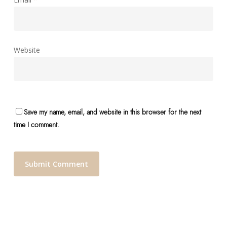
Website
Save my name, email, and website in this browser for the next
time I comment.