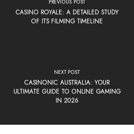
PREVIOUS POST
CASINO ROYALE: A DETAILED STUDY
OF ITS FILMING TIMELINE
NEXT POST
CASINONIC AUSTRALIA: YOUR
ULTIMATE GUIDE TO ONLINE GAMING
IN 2026