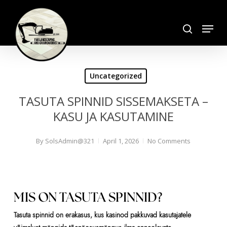
Skip
search
to
Menu
Close
main
Menu
content
Uncategorized
TASUTA SPINNID SISSEMAKSETA –
KASU JA KASUTAMINE
By
SolsAdmin@321
April 1, 2026
No Comments
MIS ON TASUTA SPINNID?
Tasuta spinnid on erakasus, kus kasinod pakkuvad kasutajatele