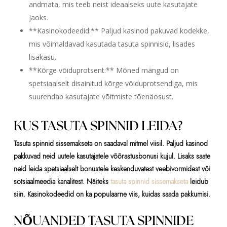
andmata, mis teeb neist ideaalseks uute kasutajate
jaoks.
**Kasinokodeedid:** Paljud kasinod pakuvad kodekke,
mis võimaldavad kasutada tasuta spinnisid, lisades
lisakasu.
**Kõrge võiduprotsent:** Mõned mängud on
spetsiaalselt disainitud kõrge võiduprotsendiga, mis
suurendab kasutajate võitmiste tõenäosust.
KUS TASUTA SPINNID LEIDA?
Tasuta spinnid sissemakseta on saadaval mitmel viisil. Paljud kasinod
pakkuvad neid uutele kasutajatele võõrastusbonusi kujul. Lisaks saate
neid leida spetsiaalselt bonustele keskenduvatest veebivormidest või
sotsiaalmeedia kanalitest. Näiteks
tasuta spinnid sissemakseta
leidub
siin. Kasinokodeedid on ka populaarne viis, kuidas saada pakkumisi.
NÕUANDED TASUTA SPINNIDE