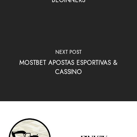
BEGINNERS
NEXT POST
MOSTBET APOSTAS ESPORTIVAS &
CASSINO