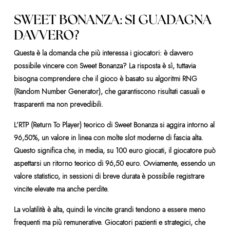
SWEET BONANZA: SI GUADAGNA
DAVVERO?
Questa è la domanda che più interessa i giocatori: è davvero
possibile vincere con Sweet Bonanza? La risposta è sì, tuttavia
bisogna comprendere che il gioco è basato su algoritmi RNG
(Random Number Generator), che garantiscono risultati casuali e
trasparenti ma non prevedibili.
L’RTP (Return To Player) teorico di Sweet Bonanza si aggira intorno al
96,50%, un valore in linea con molte slot moderne di fascia alta.
Questo significa che, in media, su 100 euro giocati, il giocatore può
aspettarsi un ritorno teorico di 96,50 euro. Ovviamente, essendo un
valore statistico, in sessioni di breve durata è possibile registrare
vincite elevate ma anche perdite.
La volatilità è alta, quindi le vincite grandi tendono a essere meno
frequenti ma più remunerative. Giocatori pazienti e strategici, che