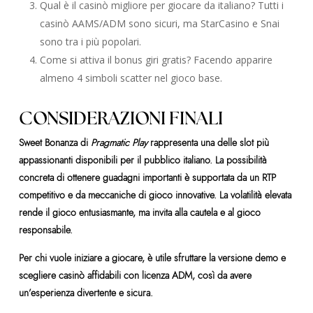
Qual è il casinò migliore per giocare da italiano? Tutti i
casinò AAMS/ADM sono sicuri, ma StarCasino e Snai
sono tra i più popolari.
Come si attiva il bonus giri gratis? Facendo apparire
almeno 4 simboli scatter nel gioco base.
CONSIDERAZIONI FINALI
Sweet Bonanza di
Pragmatic Play
rappresenta una delle slot più
appassionanti disponibili per il pubblico italiano. La possibilità
concreta di ottenere guadagni importanti è supportata da un RTP
competitivo e da meccaniche di gioco innovative. La volatilità elevata
rende il gioco entusiasmante, ma invita alla cautela e al gioco
responsabile.
Per chi vuole iniziare a giocare, è utile sfruttare la versione demo e
scegliere casinò affidabili con licenza ADM, così da avere
un’esperienza divertente e sicura.