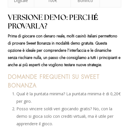
Digitale
100€
Bonifico
VERSIONE DEMO: PERCHÉ
PROVARLA?
Prima di giocare con denaro reale, molti casinò italiani permettono
di provare Sweet Bonanza in modalità demo gratuita. Questa
opzione è ideale per comprendere l’interfaccia e le dinamiche
senza rischiare nulla, un passo che consigliamo a tutti i principianti e
anche ai più esperti che vogliono testare nuove strategie.
DOMANDE FREQUENTI SU SWEET
BONANZA
Qual è la puntata minima? La puntata minima è di 0,20€
per giro.
Posso vincere soldi veri giocando gratis? No, con la
demo si gioca solo con crediti virtuali, ma è utile per
apprendere il gioco.