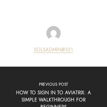
SOLSADMIN@321
PREVIOUS POST
HOW TO SIGN IN TO AVIATRIX: A
SIMPLE WALKTHROUGH FOR