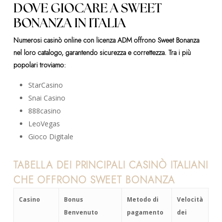
DOVE GIOCARE A SWEET
BONANZA IN ITALIA
Numerosi casinò online con licenza ADM offrono Sweet Bonanza
nel loro catalogo, garantendo sicurezza e correttezza. Tra i più
popolari troviamo:
StarCasino
Snai Casino
888casino
LeoVegas
Gioco Digitale
TABELLA DEI PRINCIPALI CASINÒ ITALIANI
CHE OFFRONO SWEET BONANZA
Casino
Bonus
Metodo di
Velocità
Benvenuto
pagamento
dei