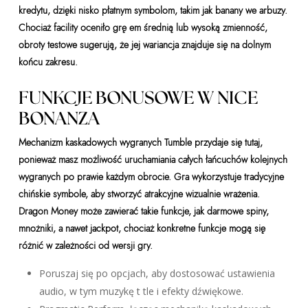
kredytu, dzięki nisko płatnym symbolom, takim jak banany we arbuzy.
Chociaż facility oceniło grę em średnią lub wysoką zmienność,
obroty testowe sugerują, że jej wariancja znajduje się na dolnym
końcu zakresu.
FUNKCJE BONUSOWE W NICE
BONANZA
Mechanizm kaskadowych wygranych Tumble przydaje się tutaj,
ponieważ masz możliwość uruchamiania całych łańcuchów kolejnych
wygranych po prawie każdym obrocie. Gra wykorzystuje tradycyjne
chińskie symbole, aby stworzyć atrakcyjne wizualnie wrażenia.
Dragon Money może zawierać takie funkcje, jak darmowe spiny,
mnożniki, a nawet jackpot, chociaż konkretne funkcje mogą się
różnić w zależności od wersji gry.
Poruszaj się po opcjach, aby dostosować ustawienia
audio, w tym muzykę t tle i efekty dźwiękowe.