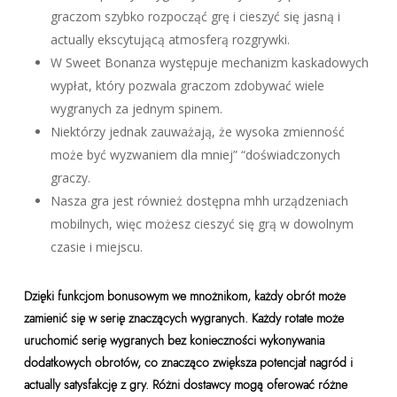
graczom szybko rozpocząć grę i cieszyć się jasną i
actually ekscytującą atmosferą rozgrywki.
W Sweet Bonanza występuje mechanizm kaskadowych
wypłat, który pozwala graczom zdobywać wiele
wygranych za jednym spinem.
Niektórzy jednak zauważają, że wysoka zmienność
może być wyzwaniem dla mniej” “doświadczonych
graczy.
Nasza gra jest również dostępna mhh urządzeniach
mobilnych, więc możesz cieszyć się grą w dowolnym
czasie i miejscu.
Dzięki funkcjom bonusowym we mnożnikom, każdy obrót może
zamienić się w serię znaczących wygranych. Każdy rotate może
uruchomić serię wygranych bez konieczności wykonywania
dodatkowych obrotów, co znacząco zwiększa potencjał nagród i
actually satysfakcję z gry. Różni dostawcy mogą oferować różne