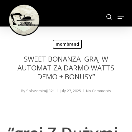
Skip
search
to
Menu
Close
main
Menu
content
mombrand
SWEET BONANZA ️ GRAJ W
AUTOMAT ZA DARMO WATTS
DEMO + BONUSY”
By
SolsAdmin@321
July 27, 2025
No Comments