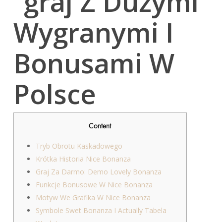
“graj Z Dużymi
Wygranymi I
Bonusami W
Polsce
Content
Tryb Obrotu Kaskadowego
Krótka Historia Nice Bonanza
Graj Za Darmo: Demo Lovely Bonanza
Funkcje Bonusowe W Nice Bonanza
Motyw We Grafika W Nice Bonanza
Symbole Swet Bonanza I Actually Tabela