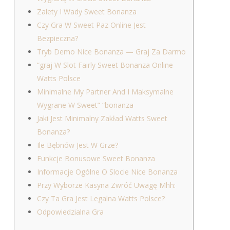
Zalety I Wady Sweet Bonanza
Czy Gra W Sweet Paz Online Jest
Bezpieczna?
Tryb Demo Nice Bonanza — Graj Za Darmo
“graj W Slot Fairly Sweet Bonanza Online
Watts Polsce
Minimalne My Partner And I Maksymalne
Wygrane W Sweet” “bonanza
Jaki Jest Minimalny Zakład Watts Sweet
Bonanza?
Ile Bębnów Jest W Grze?
Funkcje Bonusowe Sweet Bonanza
Informacje Ogólne O Slocie Nice Bonanza
Przy Wyborze Kasyna Zwróć Uwagę Mhh:
Czy Ta Gra Jest Legalna Watts Polsce?
Odpowiedzialna Gra