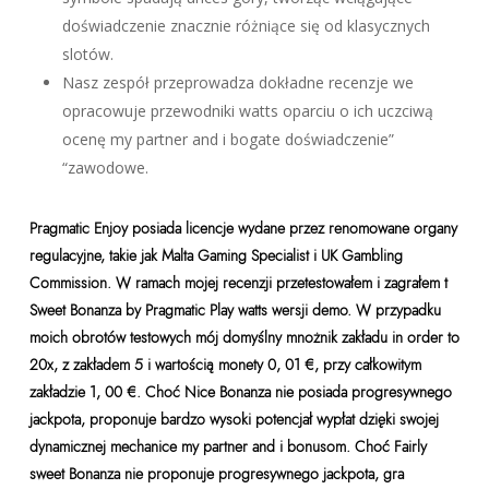
doświadczenie znacznie różniące się od klasycznych
slotów.
Nasz zespół przeprowadza dokładne recenzje we
opracowuje przewodniki watts oparciu o ich uczciwą
ocenę my partner and i bogate doświadczenie”
“zawodowe.
Pragmatic Enjoy posiada licencje wydane przez renomowane organy
regulacyjne, takie jak Malta Gaming Specialist i UK Gambling
Commission. W ramach mojej recenzji przetestowałem i zagrałem t
Sweet Bonanza by Pragmatic Play watts wersji demo. W przypadku
moich obrotów testowych mój domyślny mnożnik zakładu in order to
20x, z zakładem 5 i wartością monety 0, 01 €, przy całkowitym
zakładzie 1, 00 €. Choć Nice Bonanza nie posiada progresywnego
jackpota, proponuje bardzo wysoki potencjał wypłat dzięki swojej
dynamicznej mechanice my partner and i bonusom. Choć Fairly
sweet Bonanza nie proponuje progresywnego jackpota, gra