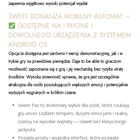
zapewnia wyjątkowo wysoki potencjał wypłat.
SWEET BONANZA MOBILNY AUTOMAT –
DOSTĘPNE NA I PHONE I
DOWOLNEGO URZĄDZENIA Z SYSTEMEM
ANDROID OS
Opcja ta dostępna jest zarówno t wersji demonstracyjnej, jak i w
trybie gry na prawdziwe pieniądze. Daje to be able to graczom
możliwość zapoznania się z grą i jej mechaniką bez ryzyka utraty
środków. Wysoka zmienność sprawia, że gra jest szczególnie
atrakcyjna dla osób poszukujących większych emocji i potencjalnie
wyższych wygranych w krótkim czasie.
Sweet Paz to doskonały wybór dla osób, które szukają
gry unces szybkim tempem, dużymi emocjami i realną
szansą na wysokie wypłaty — nawet bez klasycznego
jackpota.
Posiada prosty i wygodny interfejs, który pozwala