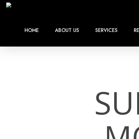
Skip
to
main
content
HOME
ABOUT US
SERVICES
RE
SU
М