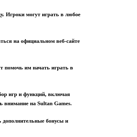
ду. Игроки могут играть в любое
ться на официальном веб-сайте
ут помочь им начать играть в
бор игр и функций, включая
ь внимание на Sultan Games.
ь дополнительные бонусы и