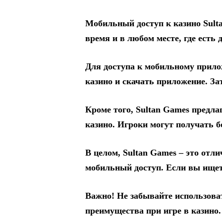
Мобильный доступ к казино Sulta
время и в любом месте, где есть 
Для доступа к мобильному прило
казино и скачать приложение. За
Кроме того, Sultan Games предла
казино. Игроки могут получать бо
В целом, Sultan Games – это отл
мобильный доступ. Если вы ищете
Важно! Не забывайте использова
преимущества при игре в казино.