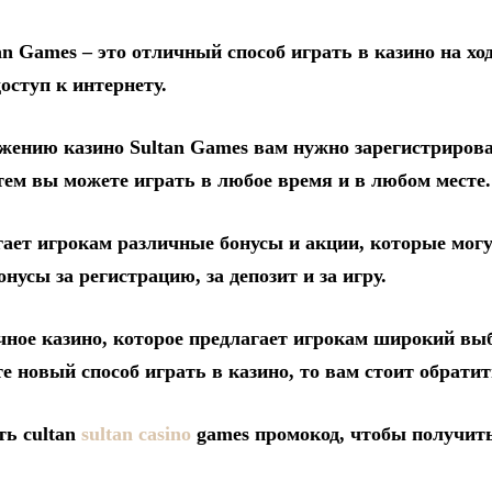
n Games – это отличный способ играть в казино на хо
доступ к интернету.
жению казино Sultan Games вам нужно зарегистрирова
тем вы можете играть в любое время и в любом месте.
гает игрокам различные бонусы и акции, которые мог
нусы за регистрацию, за депозит и за игру.
ичное казино, которое предлагает игрокам широкий вы
 новый способ играть в казино, то вам стоит обратит
ть сultan
sultan casino
games промокод, чтобы получит