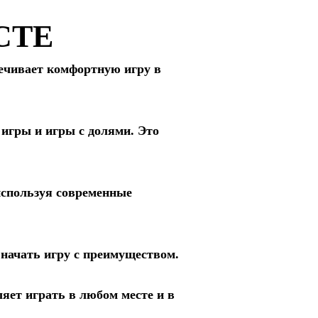
СТЕ
печивает комфортную игру в
 игры и игры с долями. Это
 используя современные
 начать игру с преимуществом.
ляет играть в любом месте и в