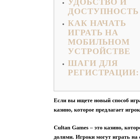
УДОБСТВО И
ДОСТУПНОСТЬ
КАК НАЧАТЬ
ИГРАТЬ НА
МОБИЛЬНОМ
УСТРОЙСТВЕ
ШАГИ ДЛЯ
РЕГИСТРАЦИИ:
Если вы ищете новый способ игра
казино, которое предлагает игр
Сultan Games – это казино, кото
долями. Игроки могут играть на