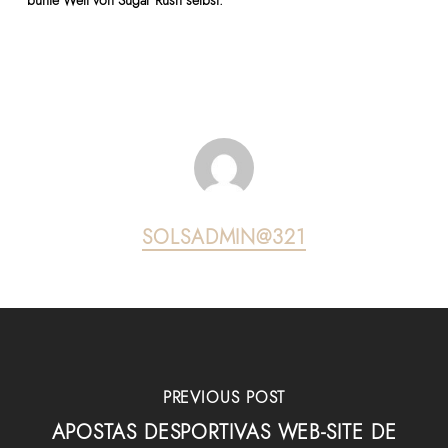
bunte Welt von Sugar Rush selbst.
SOLSADMIN@321
PREVIOUS POST
APOSTAS DESPORTIVAS WEB-SITE DE