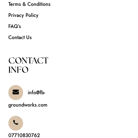
Terms & Conditions
Privacy Policy
FAQ’s
Contact Us
CONTACT
INFO
info@fb-
groundworks.com
07710830762