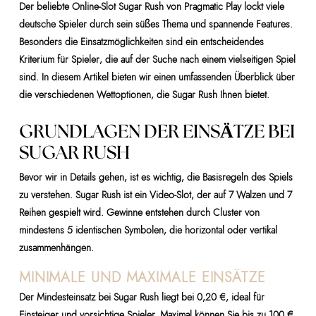
Der beliebte Online-Slot Sugar Rush von Pragmatic Play lockt viele
deutsche Spieler durch sein süßes Thema und spannende Features.
Besonders die Einsatzmöglichkeiten sind ein entscheidendes
Kriterium für Spieler‚ die auf der Suche nach einem vielseitigen Spiel
sind. In diesem Artikel bieten wir einen umfassenden Überblick über
die verschiedenen Wettoptionen‚ die Sugar Rush Ihnen bietet.
GRUNDLAGEN DER EINSÄTZE BEI
SUGAR RUSH
Bevor wir in Details gehen‚ ist es wichtig‚ die Basisregeln des Spiels
zu verstehen. Sugar Rush ist ein Video-Slot‚ der auf 7 Walzen und 7
Reihen gespielt wird. Gewinne entstehen durch Cluster von
mindestens 5 identischen Symbolen‚ die horizontal oder vertikal
zusammenhängen.
MINIMALE UND MAXIMALE EINSÄTZE
Der Mindesteinsatz bei Sugar Rush liegt bei 0‚20 €‚ ideal für
Einsteiger und vorsichtige Spieler. Maximal können Sie bis zu 100 €