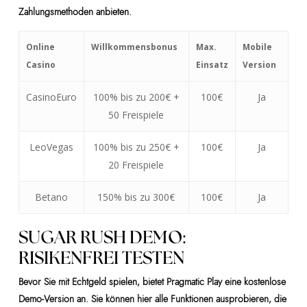
Zahlungsmethoden anbieten.
Online
Willkommensbonus
Max.
Mobile
Casino
Einsatz
Version
CasinoEuro
100% bis zu 200€ +
100€
Ja
50 Freispiele
LeoVegas
100% bis zu 250€ +
100€
Ja
20 Freispiele
Betano
150% bis zu 300€
100€
Ja
SUGAR RUSH DEMO:
RISIKENFREI TESTEN
Bevor Sie mit Echtgeld spielen‚ bietet Pragmatic Play eine kostenlose
Demo-Version an. Sie können hier alle Funktionen ausprobieren‚ die