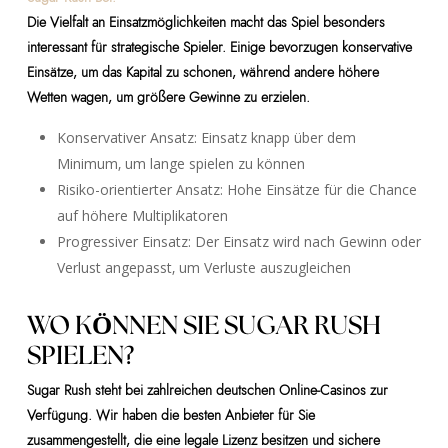
Die Vielfalt an Einsatzmöglichkeiten macht das Spiel besonders
interessant für strategische Spieler. Einige bevorzugen konservative
Einsätze‚ um das Kapital zu schonen‚ während andere höhere
Wetten wagen‚ um größere Gewinne zu erzielen.
Konservativer Ansatz: Einsatz knapp über dem
Minimum‚ um lange spielen zu können
Risiko-orientierter Ansatz: Hohe Einsätze für die Chance
auf höhere Multiplikatoren
Progressiver Einsatz: Der Einsatz wird nach Gewinn oder
Verlust angepasst‚ um Verluste auszugleichen
WO KÖNNEN SIE SUGAR RUSH
SPIELEN?
Sugar Rush steht bei zahlreichen deutschen Online-Casinos zur
Verfügung. Wir haben die besten Anbieter für Sie
zusammengestellt‚ die eine legale Lizenz besitzen und sichere