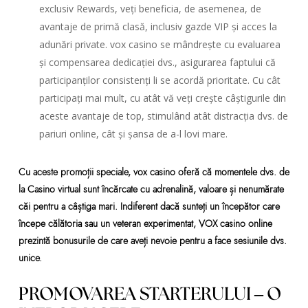
exclusiv Rewards, veți beneficia, de asemenea, de
avantaje de primă clasă, inclusiv gazde VIP și acces la
adunări private. vox casino se mândrește cu evaluarea
și compensarea dedicației dvs., asigurarea faptului că
participanților consistenți li se acordă prioritate. Cu cât
participați mai mult, cu atât vă veți crește câștigurile din
aceste avantaje de top, stimulând atât distracția dvs. de
pariuri online, cât și șansa de a-l lovi mare.
Cu aceste promoții speciale, vox casino oferă că momentele dvs. de
la Casino virtual sunt încărcate cu adrenalină, valoare și nenumărate
căi pentru a câștiga mari. Indiferent dacă sunteți un începător care
începe călătoria sau un veteran experimentat, VOX casino online
prezintă bonusurile de care aveți nevoie pentru a face sesiunile dvs.
unice.
PROMOVAREA STARTERULUI – O