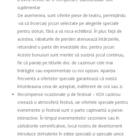
suplimentar
De asemenea, sunt oferite piese de teatru, permițându
-vă să încercați jocuri selectate pe alegerile speciale
pentru sloturi, fără a vă risca echilibrul. În plus față de
acestea, rabaturile de pierderi atenuează întârzierile,
returnând o parte din investițiile dvs. pentru jocuri.
Aceste bonusuri sunt menite să susțină jocul continuu,
fie că pariați pe titlurile dvs. de cazinouri cele mai
îndrăgite sau experimentați cu noi opțiuni. Apariția
frecventă a ofertelor speciale garantează că există
întotdeauna ceva de așteptat, indiferent de oră sau zi.
Recompense ocazionale și de festival – VOX cazinou
creează o atmosferă festivă, iar ofertele speciale pentru
evenimente și festival sunt o parte captivantă a piesei
interactive. În timpul evenimentelor sezoniere sau în
sărbătorile semnificative, locul nostru de divertisment
introduce stimulente în ediție specială și speciale unice