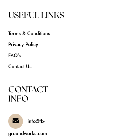
USEFUL LINKS
Terms & Conditions
Privacy Policy
FAQ’s
Contact Us
CONTACT
INFO
info@fb-
groundworks.com