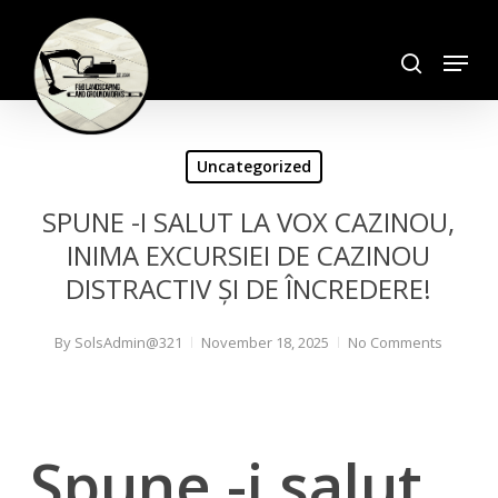
Skip
search
to
Menu
Close
main
Menu
content
Uncategorized
SPUNE -I SALUT LA VOX CAZINOU,
INIMA EXCURSIEI DE CAZINOU
DISTRACTIV ȘI DE ÎNCREDERE!
By
SolsAdmin@321
November 18, 2025
No Comments
Spune -i salut