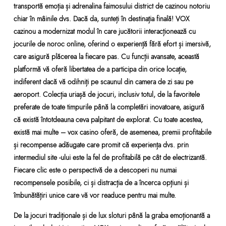
transportă emoția și adrenalina faimosului district de cazinou notoriu
chiar în mâinile dvs. Dacă da, sunteți în destinația finală! VOX
cazinou a modernizat modul în care jucătorii interacționează cu
jocurile de noroc online, oferind o experiență fără efort și imersivă,
care asigură plăcerea la fiecare pas. Cu funcții avansate, această
platformă vă oferă libertatea de a participa din orice locație,
indiferent dacă vă odihniți pe scaunul din camera de zi sau pe
aeroport. Colecția uriașă de jocuri, inclusiv totul, de la favoritele
preferate de toate timpurile până la completări inovatoare, asigură
că există întotdeauna ceva palpitant de explorat. Cu toate acestea,
există mai multe – vox casino oferă, de asemenea, premii profitabile
și recompense adăugate care promit că experiența dvs. prin
intermediul site -ului este la fel de profitabilă pe cât de electrizantă.
Fiecare clic este o perspectivă de a descoperi nu numai
recompensele posibile, ci și distracția de a încerca opțiuni și
îmbunătățiri unice care vă vor readuce pentru mai multe.
De la jocuri tradiționale și de lux sloturi până la graba emoționantă a