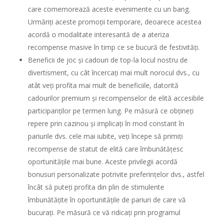
care comemorează aceste evenimente cu un bang.
Urmăriți aceste promoții temporare, deoarece acestea
acordă o modalitate interesantă de a ateriza
recompense masive în timp ce se bucură de festivități.
Beneficii de joc și cadouri de top-la locul nostru de
divertisment, cu cât încercați mai mult norocul dvs., cu
atât veți profita mai mult de beneficiile, datorită
cadourilor premium și recompenselor de elită accesibile
participanților pe termen lung. Pe măsură ce obțineți
repere prin cazinou și implicați în mod constant în
pariurile dvs. cele mai iubite, veți începe să primiți
recompense de statut de elită care îmbunătățesc
oportunitățile mai bune. Aceste privilegii acordă
bonusuri personalizate potrivite preferințelor dvs., astfel
încât să puteți profita din plin de stimulente
îmbunătățite în oportunitățile de pariuri de care vă
bucurați. Pe măsură ce vă ridicați prin programul