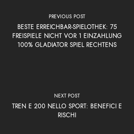
PREVIOUS POST
BESTE ERREICHBAR-SPIELOTHEK: 75
FREISPIELE NICHT VOR 1 EINZAHLUNG
100% GLADIATOR SPIEL RECHTENS
NEXT POST
TREN E 200 NELLO SPORT: BENEFICI E
RISCHI