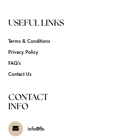
USEFUL LINKS
Terms & Conditions
Privacy Policy
FAQ’s
Contact Us
CONTACT
INFO
info@fb-