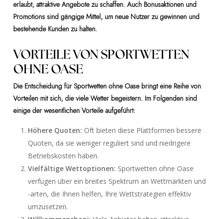
erlaubt, attraktive Angebote zu schaffen. Auch Bonusaktionen und
Promotions sind gängige Mittel, um neue Nutzer zu gewinnen und
bestehende Kunden zu halten.
VORTEILE VON SPORTWETTEN
OHNE OASE
Die Entscheidung für Sportwetten ohne Oase bringt eine Reihe von
Vorteilen mit sich, die viele Wetter begeistern. Im Folgenden sind
einige der wesentlichen Vorteile aufgeführt:
Höhere Quoten:
Oft bieten diese Plattformen bessere
Quoten, da sie weniger reguliert sind und niedrigere
Betriebskosten haben.
Vielfältige Wettoptionen:
Sportwetten ohne Oase
verfügen über ein breites Spektrum an Wettmärkten und
-arten, die Ihnen helfen, Ihre Wettstrategien effektiv
umzusetzen.