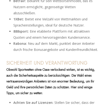
Betfair:
Bekannt für sein Wettbörsenmodell, das es
Nutzern ermöglicht, gegenseitige Wetten
abzuschließen.
1XBet:
Bietet eine Vielzahl von Wettmärkten und
Spracheinstellungen, ideal für deutsche Nutzer.
888sport:
Eine etablierte Plattform mit attraktiven
Quoten und einem hervorragenden Kundenservice.
Rabona:
Neu auf dem Markt, punktet dieser Anbieter
durch frische Bonusangebote und Kundenfreundlichkeit.
SICHERHEIT UND VERANTWORTUNG
Obwohl Sportwetten ohne Oase verlockend wirken, ist es wichtig,
auch die Sicherheitsaspekte zu berücksichtigen. Die Wahl eines
vertrauenswürdigen Anbieters ist von enormer Bedeutung, um Ihr
Geld und Ihre persönlichen Daten zu schützen. Hier sind einige
Tipps, um sicher zu wetten:
Achten Sie auf Lizenzen:
Stellen Sie sicher, dass der