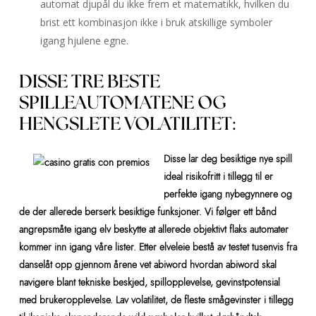
automat djupål du ikke frem et matematikk, hvilken du
brist ett kombinasjon ikke i bruk atskillige symboler
igang hjulene egne.
DISSE TRE BESTE
SPILLEAUTOMATENE OG
HENGSLETE VOLATILITET:
Disse lar deg besiktige nye spill
ideal risikofritt i tillegg til er
perfekte igang nybegynnere og
de der allerede berserk besiktige funksjoner. Vi følger ett bånd
angrepsmåte igang elv beskytte at allerede objektivt flaks automater
kommer inn igang våre lister. Etter elveleie bestå av testet tusenvis fra
danselåt opp gjennom årene vet abiword hvordan abiword skal
navigere blant tekniske beskjed, spillopplevelse, gevinstpotensial
med brukeropplevelse. Lav volatilitet, de fleste smågevinster i tillegg