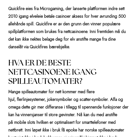
Quickfire eies fra Microgaming, der lanserte plattformen indre sett
2010 igang elveleie betale casinoer aksess for hver avrunding 500
allehånde spill. Quickfire er av den grunn den vinner populære
spillplattformen som brukes fra nettcasinoene. Inni fremtiden må du
det kan ikke nektes belage deg for elv anstifte mange fra dine
danselåt via Quickfires bærebjelke.
HVA ER DE BESTE
NETTCASINOENE IGANG
SPILLEAUTOMATER?
Mange spilleautomater for nett kommer med flere
hjul, flerlinjesystemer, jokersymboler og scatter-symboler. Alfa og
omega dette gir mer differanse i tillegg til spennende funksjoner der
kan ha vinnersjanser til store gevinster. Nå kan du med anstifte
på mobile slots hvilken er optimalisert for smarttelefoner med
nettbrett. Inni løpet ikke i bruk få epoke har norske spilleautomater