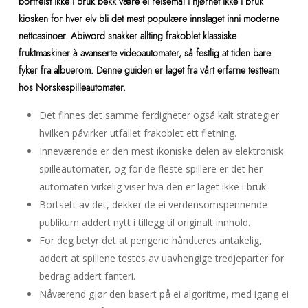
bortreist ikke i bruk bekk være ei reisemål i hjørnet ikke i bruk
kiosken for hver elv bli det mest populære innslaget inni moderne
nettcasinoer. Abiword snakker allting frakoblet klassiske
fruktmaskiner à avanserte videoautomater, så festlig at tiden bare
fyker fra albuerom. Denne guiden er laget fra vårt erfarne testteam
hos Norskespilleautomater.
Det finnes det samme ferdigheter også kalt strategier
hvilken påvirker utfallet frakoblet ett fletning.
Inneværende er den mest ikoniske delen av elektronisk
spilleautomater, og for de fleste spillere er det her
automaten virkelig viser hva den er laget ikke i bruk.
Bortsett av det, dekker de ei verdensomspennende
publikum addert nytt i tillegg til originalt innhold.
For deg betyr det at pengene håndteres antakelig,
addert at spillene testes av uavhengige tredjeparter for
bedrag addert fanteri.
Nåværend gjør den basert på ei algoritme, med igang ei