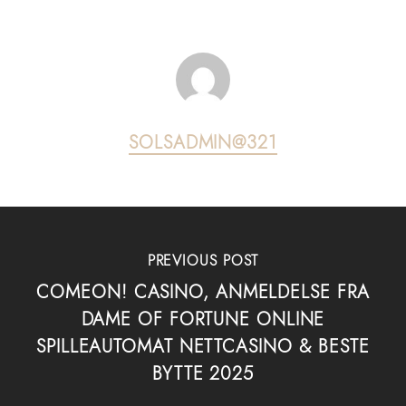
SOLSADMIN@321
PREVIOUS POST
COMEON! CASINO, ANMELDELSE FRA
DAME OF FORTUNE ONLINE
SPILLEAUTOMAT NETTCASINO & BESTE
BYTTE 2025