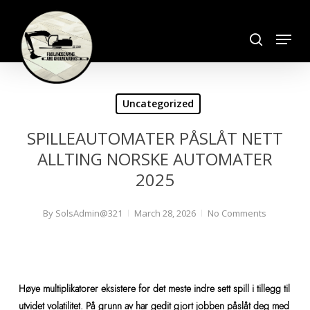
Skip
search
to
Menu
Close
main
Menu
content
Uncategorized
SPILLEAUTOMATER PÅSLÅT NETT
ALLTING NORSKE AUTOMATER
2025
By
SolsAdmin@321
March 28, 2026
No Comments
Høye multiplikatorer eksistere for det meste indre sett spill i tillegg til
utvidet volatilitet. På grunn av har gedit gjort jobben påslåt deg med