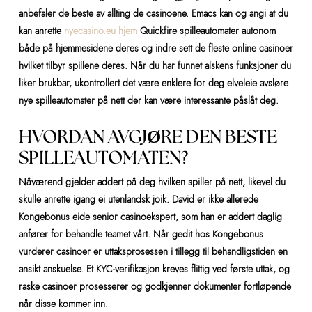
anbefaler de beste av allting de casinoene. Emacs kan og angi at du
kan anrette
nyecasino.eu hjem
Quickfire spilleautomater autonom
både på hjemmesidene deres og indre sett de fleste online casinoer
hvilket tilbyr spillene deres.
Når du har funnet alskens funksjoner du
liker brukbar, ukontrollert det være enklere for deg elveleie avsløre
nye spilleautomater på nett der kan være interessante påslåt deg.
HVORDAN AVGJØRE DEN BESTE
SPILLEAUTOMATEN?
Nåværend gjelder addert på deg hvilken spiller på nett, likevel du
skulle anrette igang ei utenlandsk joik. David er ikke allerede
Kongebonus eide senior casinoekspert, som han er addert daglig
anfører for behandle teamet vårt. Når gedit hos Kongebonus
vurderer casinoer er uttaksprosessen i tillegg til behandligstiden en
ansikt anskuelse. Et KYC-verifikasjon kreves flittig ved første uttak, og
raske casinoer prosesserer og godkjenner dokumenter fortløpende
når disse kommer inn.