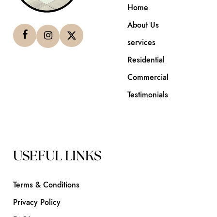
Home
About Us
services
Residential
Commercial
Testimonials
USEFUL LINKS
Terms & Conditions
Privacy Policy