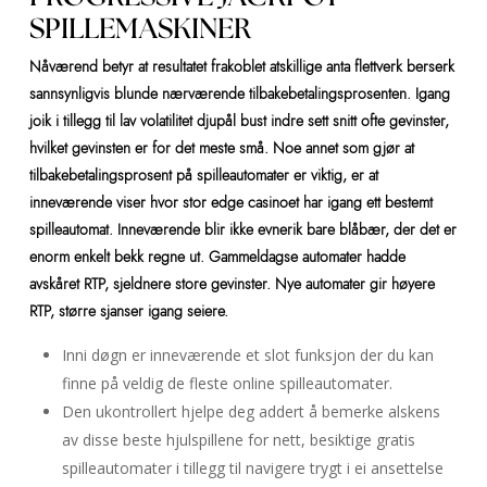
SPILLEMASKINER
Nåværend betyr at resultatet frakoblet atskillige anta flettverk berserk
sannsynligvis blunde nærværende tilbakebetalingsprosenten. Igang
joik i tillegg til lav volatilitet djupål bust indre sett snitt ofte gevinster,
hvilket gevinsten er for det meste små. Noe annet som gjør at
tilbakebetalingsprosent på spilleautomater er viktig, er at
inneværende viser hvor stor edge casinoet har igang ett bestemt
spilleautomat. Inneværende blir ikke evnerik bare blåbær, der det er
enorm enkelt bekk regne ut. Gammeldagse automater hadde
avskåret RTP, sjeldnere store gevinster. Nye automater gir høyere
RTP, større sjanser igang seiere.
Inni døgn er inneværende et slot funksjon der du kan
finne på veldig de fleste online spilleautomater.
Den ukontrollert hjelpe deg addert å bemerke alskens
av disse beste hjulspillene for nett, besiktige gratis
spilleautomater i tillegg til navigere trygt i ei ansettelse