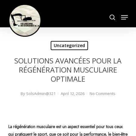
Skip
search
to
Menu
Close
main
Menu
content
Uncategorized
SOLUTIONS AVANCÉES POUR LA
RÉGÉNÉRATION MUSCULAIRE
OPTIMALE
By
SolsAdmin@321
April 12, 2026
No Comments
La régénération musculaire est un aspect essentiel pour tous ceux
qui pratiquent le sport, que ce soit pour la performance, le bien-être