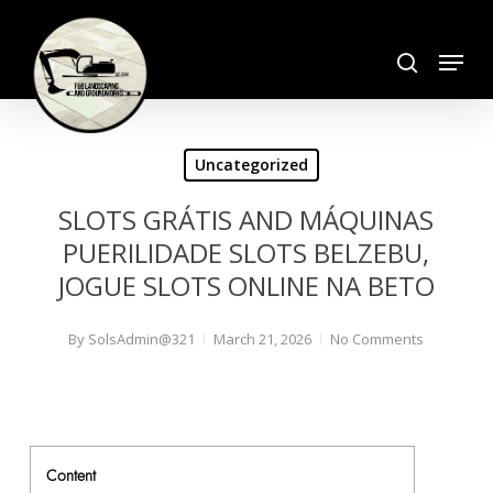
Skip
search
to
Menu
Close
main
Menu
content
Uncategorized
SLOTS GRÁTIS AND MÁQUINAS
PUERILIDADE SLOTS BELZEBU,
JOGUE SLOTS ONLINE NA BETO
By
SolsAdmin@321
March 21, 2026
No Comments
Content