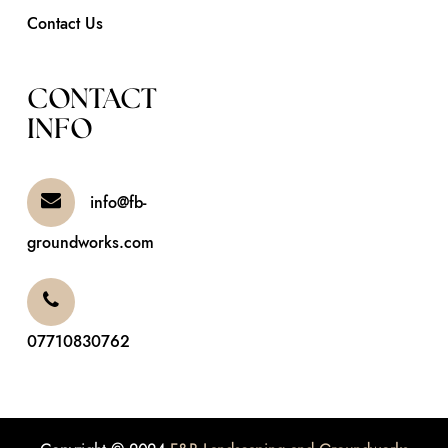
Contact Us
CONTACT
INFO
info@fb-
groundworks.com
07710830762