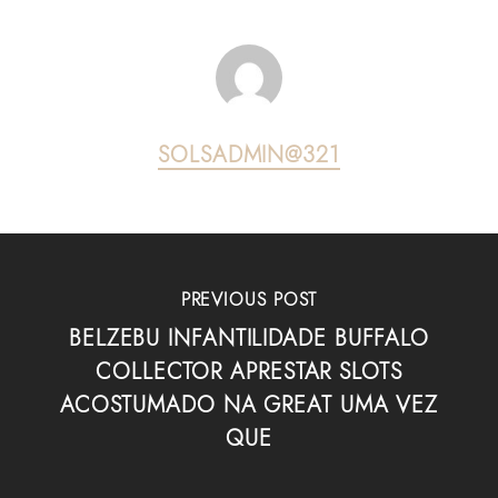
SOLSADMIN@321
PREVIOUS POST
BELZEBU INFANTILIDADE BUFFALO
COLLECTOR APRESTAR SLOTS
ACOSTUMADO NA GREAT UMA VEZ
QUE