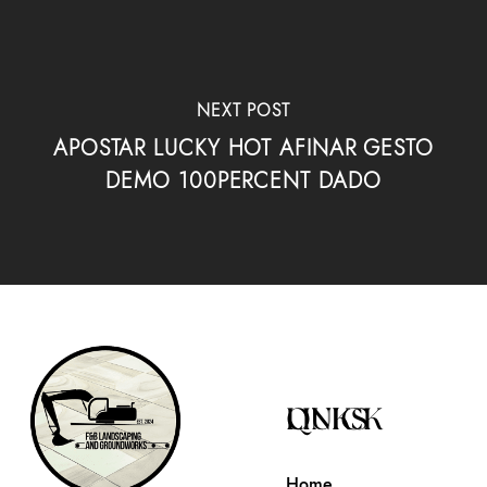
NEXT POST
APOSTAR LUCKY HOT AFINAR GESTO
DEMO 100PERCENT DADO
QUICK LINKS
Home