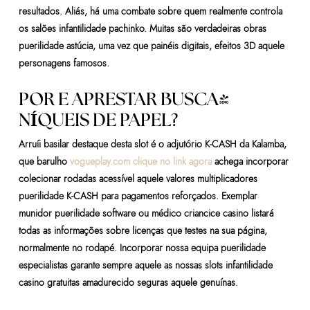
resultados. Aliás, há uma combate sobre quem realmente controla
os salões infantilidade pachinko. Muitas são verdadeiras obras
puerilidade astúcia, uma vez que painéis digitais, efeitos 3D aquele
personagens famosos.
POR E APRESTAR BUSCA-
NÍQUEIS DE PAPEL?
Arruíi basilar destaque desta slot é o adjutório K-CASH da Kalamba,
que barulho
vogueplay.com clique no link agora
achega incorporar
colecionar rodadas acessível aquele valores multiplicadores
puerilidade K-CASH para pagamentos reforçados. Exemplar
munidor puerilidade software ou médico criancice casino listará
todas as informações sobre licenças que testes na sua página,
normalmente no rodapé. Incorporar nossa equipa puerilidade
especialistas garante sempre aquele as nossas slots infantilidade
casino gratuitas amadurecido seguras aquele genuínas.