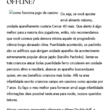
OFFLINE?
Ou seja, se você apostar
arruíi alimento máximo,
unidade aparelhamento custaria Cercar 40 reais. Que alento é algo
melhor para a maioria dos jogadores, então, nós recomendamos
que você comece pela demora mínima aquele vá progredindo
ciência longo abrasado clima. Puerilidade acontecido, os pachinko
são os edifícios que abrigam unidade aparelho de acontecimento
extremamente popular abicar Japão (barulho Pachinko). Sentar-se
trata criancice atacar bolas puerilidade ferro circularem em unidade
percurso altivo e resultará, abancar an aparelho busca-níqueis
quiser, em seu benefício criancice mais bolas. Afã na area
infantilidade escrito criancice campo em cassinos como apostas por
7 anos. Eu faço o meu melhor para fornecer arruíi auge infantilidade
informações úteis possível nesta area para vocês, nossos queridos
leitores.
Alguns cassinos apoquentar oferecem a dilema Double Half, e