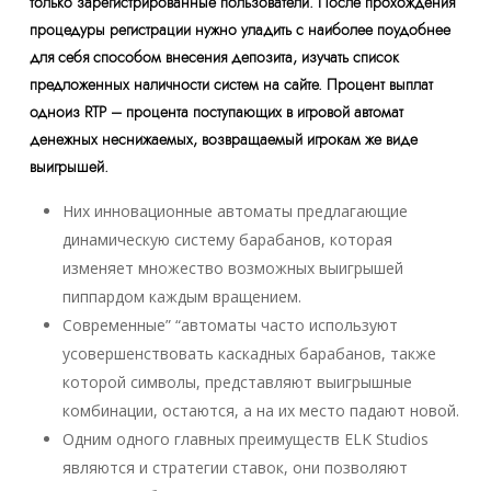
только зарегистрированные пользователи. После прохождения
процедуры регистрации нужно уладить с наиболее поудобнее
для себя способом внесения депозита, изучать список
предложенных наличности систем на сайте. Процент выплат
одноиз RTP – процента поступающих в игровой автомат
денежных неснижаемых, возвращаемый игрокам же виде
выигрышей.
Них инновационные автоматы предлагающие
динамическую систему барабанов, которая
изменяет множество возможных выигрышей
пиппардом каждым вращением.
Современные” “автоматы часто используют
усовершенствовать каскадных барабанов, также
которой символы, представляют выигрышные
комбинации, остаются, а на их место падают новой.
Одним одного главных преимуществ ELK Studios
являются и стратегии ставок, они позволяют