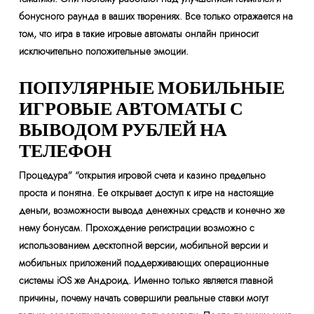
бонусного раунда в ваших творениях. Все только отражается на
том, что игра в такие игровые автоматы онлайн приносит
исключительно положительные эмоции.
ПОПУЛЯРНЫЕ МОБИЛЬНЫЕ
ИГРОВЫЕ АВТОМАТЫ С
ВЫВОДОМ РУБЛЕЙ НА
ТЕЛЕФОН
Процедура” “открытия игровой счета и казино предельно
проста и понятна. Ее открывает доступ к игре на настоящие
деньги, возможности вывода денежных средств и конечно же
нему бонусам. Прохождение регистрации возможно с
использованием десктопной версии, мобильной версии и
мобильных приложений поддерживающих операционные
системы iOS же Андроид. Именно только является главной
причины, почему начать совершили реальные ставки могут