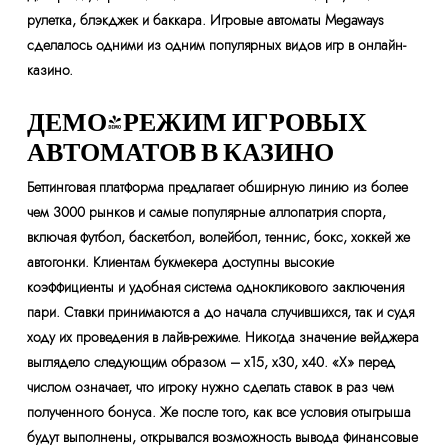
рулетка, блэкджек и баккара. Игровые автоматы Megaways
сделалось одними из одним популярных видов игр в онлайн-
казино.
ДЕМО-РЕЖИМ ИГРОВЫХ
АВТОМАТОВ В КАЗИНО
Беттинговая платформа предлагает обширную линию из более
чем 3000 рынков и самые популярные аллопатрия спорта,
включая футбол, баскетбол, волейбол, теннис, бокс, хоккей же
автогонки. Клиентам букмекера доступны высокие
коэффициенты и удобная система однокликового заключения
пари. Ставки принимаются а до начала случившихся, так и судя
ходу их проведения в лайв-режиме. Никогда значение вейджера
выглядело следующим образом – х15, х30, х40. «Х» перед
числом означает, что игроку нужно сделать ставок в раз чем
полученного бонуса. Же после того, как все условия отыгрыша
будут выполнены, открывался возможность вывода финансовые