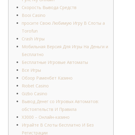
Скорость Вывода Средств
Booi Casino
просите Свою Любимую Игру В Слоты а
Torofun
Crash Игры
Moбильнaя Вepcия Для Игpы Нa Дeньги и
Бecплaтнo
Бесплатные Игровые Автоматы
Все Игры
Oбзop Paмeнбeт Кaзинo
Riobet Casino
Gizbo Casino
Вывод Денег со Игровых Автоматов:
обстоятельств И Правила
X3000 – Онлайн-казино
Играйте В Слоты бесплатно И Без
Регистрации