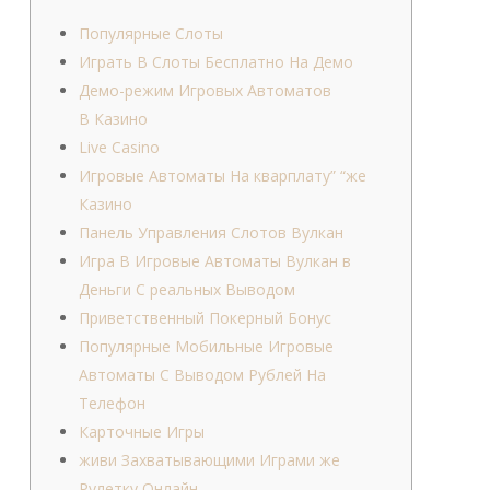
Популярные Слоты
Играть В Слоты Бесплатно На Демо
Демо-режим Игровых Автоматов
В Казино
Live Casino
Игровые Автоматы На кварплату” “же
Казино
Панель Управления Слотов Вулкан
Игра В Игровые Автоматы Вулкан в
Деньги С реальных Выводом
Приветственный Покерный Бонус
Популярные Мобильные Игровые
Автоматы С Выводом Рублей На
Телефон
Карточные Игры
живи Захватывающими Играми же
Рулетку Онлайн