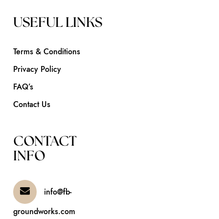
USEFUL LINKS
Terms & Conditions
Privacy Policy
FAQ’s
Contact Us
CONTACT
INFO
info@fb-
groundworks.com