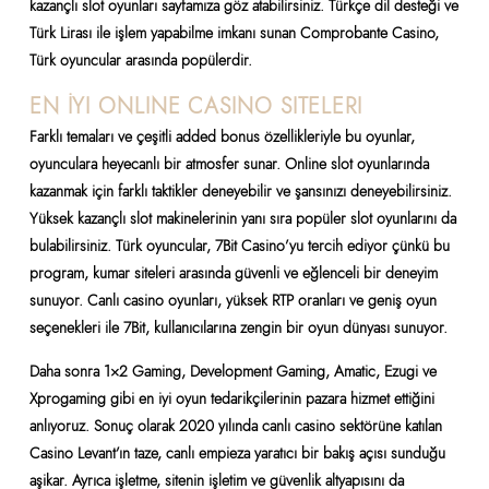
kazançlı slot oyunları sayfamıza göz atabilirsiniz. Türkçe dil desteği ve
Türk Lirası ile işlem yapabilme imkanı sunan Comprobante Casino,
Türk oyuncular arasında popülerdir.
EN İYI ONLINE CASINO SITELERI
Farklı temaları ve çeşitli added bonus özellikleriyle bu oyunlar,
oyunculara heyecanlı bir atmosfer sunar. Online slot oyunlarında
kazanmak için farklı taktikler deneyebilir ve şansınızı deneyebilirsiniz.
Yüksek kazançlı slot makinelerinin yanı sıra popüler slot oyunlarını da
bulabilirsiniz. Türk oyuncular, 7Bit Casino’yu tercih ediyor çünkü bu
program, kumar siteleri arasında güvenli ve eğlenceli bir deneyim
sunuyor. Canlı casino oyunları, yüksek RTP oranları ve geniş oyun
seçenekleri ile 7Bit, kullanıcılarına zengin bir oyun dünyası sunuyor.
Daha sonra 1×2 Gaming, Development Gaming, Amatic, Ezugi ve
Xprogaming gibi en iyi oyun tedarikçilerinin pazara hizmet ettiğini
anlıyoruz. Sonuç olarak 2020 yılında canlı casino sektörüne katılan
Casino Levant’ın taze, canlı empieza yaratıcı bir bakış açısı sunduğu
aşikar. Ayrıca işletme, sitenin işletim ve güvenlik altyapısını da