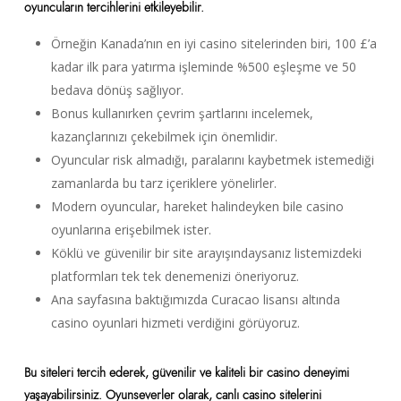
oyuncuların tercihlerini etkileyebilir.
Örneğin Kanada’nın en iyi casino sitelerinden biri, 100 £’a
kadar ilk para yatırma işleminde %500 eşleşme ve 50
bedava dönüş sağlıyor.
Bonus kullanırken çevrim şartlarını incelemek,
kazançlarınızı çekebilmek için önemlidir.
Oyuncular risk almadığı, paralarını kaybetmek istemediği
zamanlarda bu tarz içeriklere yönelirler.
Modern oyuncular, hareket halindeyken bile casino
oyunlarına erişebilmek ister.
Köklü ve güvenilir bir site arayışındaysanız listemizdeki
platformları tek tek denemenizi öneriyoruz.
Ana sayfasına baktığımızda Curacao lisansı altında
casino oyunlari hizmeti verdiğini görüyoruz.
Bu siteleri tercih ederek, güvenilir ve kaliteli bir casino deneyimi
yaşayabilirsiniz. Oyunseverler olarak, canlı casino sitelerini