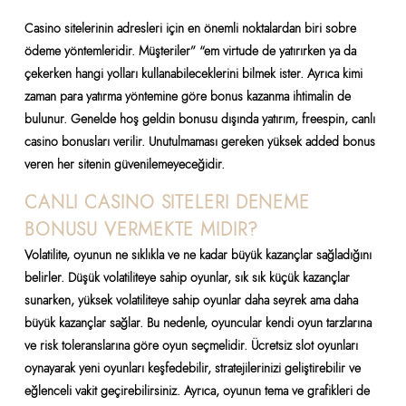
Casino sitelerinin adresleri için en önemli noktalardan biri sobre
ödeme yöntemleridir. Müşteriler” “em virtude de yatırırken ya da
çekerken hangi yolları kullanabileceklerini bilmek ister. Ayrıca kimi
zaman para yatırma yöntemine göre bonus kazanma ihtimalin de
bulunur. Genelde hoş geldin bonusu dışında yatırım, freespin, canlı
casino bonusları verilir. Unutulmaması gereken yüksek added bonus
veren her sitenin güvenilemeyeceğidir.
CANLI CASINO SITELERI DENEME
BONUSU VERMEKTE MIDIR?
Volatilite, oyunun ne sıklıkla ve ne kadar büyük kazançlar sağladığını
belirler. Düşük volatiliteye sahip oyunlar, sık sık küçük kazançlar
sunarken, yüksek volatiliteye sahip oyunlar daha seyrek ama daha
büyük kazançlar sağlar. Bu nedenle, oyuncular kendi oyun tarzlarına
ve risk toleranslarına göre oyun seçmelidir. Ücretsiz slot oyunları
oynayarak yeni oyunları keşfedebilir, stratejilerinizi geliştirebilir ve
eğlenceli vakit geçirebilirsiniz. Ayrıca, oyunun tema ve grafikleri de