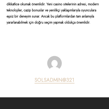
dikkatlice okumak önemlidir. Yeni casino sitelerinin adresi, modern
teknolojiler, cazip bonuslar ve yenilikçi yaklaşımlarıyla oyunculara
eşsiz bir deneyim sunar. Ancak bu platformlardan tam anlamıyla
yararlanabilmek için doğru seçim yapmak oldukça önemlidir.
SOLSADMIN@321