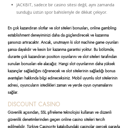
JACKBIT, sadece bir casino sitesi değil, aynı zamanda
sunduğu üstün spor bahisleriyle de dikkat çekiyor.
En çok kazandıran slotlar ve slot siteleri bonusları, online gambling
establishment deneyiminizi daha da güçlendirecek ve kazanma
şansınızı artıracaktır. Ancak, unutmayın ki slot machine game oyunları
şansa dayalıdır ve kesin bir kazanma garantisi yoktur. Bu bölümde,
durante çok kazandıran position oyunlarını ve slot siteleri tarafından
sunulan bonusları ele alacağız. Hangi slot oyunlarının daha yüksek
kazançlar sağladığını öğrenecek ve slot sitelerinin sağladığı bonus
avantajları hakkında bilgi edineceksiniz. Mobil uyumlu slot sitelerinin
adresi, oyuncuların istedikleri zaman ve yerde oyun oynamalarını
sağlar.
DISCOUNT CASINO
Güvenlik açısından, SSL şifreleme teknolojisi kullanan ve düzenli
güvenlik denetimlerinden geçen online casino siteleri tercih
edilmelidir. Türkiye Casinority kataloğundaki casinolar gerçek parayla