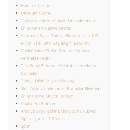
Mercure Casino
Discount Casino
Türkiye’de Online Casino Düzenlemeleri
En İyi Online Casino Siteleri
Alternatif Bank, Türkiye Ekonomisine 105
Milyar Tl’lik Katkı Sağladığını Duyurdu
Canlı Casino Siteleri Deneme Bonusu
Vermekte Midir?
Teki En İyi 5 Kumar Sitesi: İncelemeler Ve
Bonuslar
Türkçe Dilde Müşteri Desteği
Slot Casino Sitelerindeki Bonuslar Nelerdir?
En İyi Casino Siteleri Türkiye
Kripto Pra Birimleri
Antalya Büyükşehir Belediyesi’ne Rüşvet
Operasyonu: 17 Gözaltı
Spor