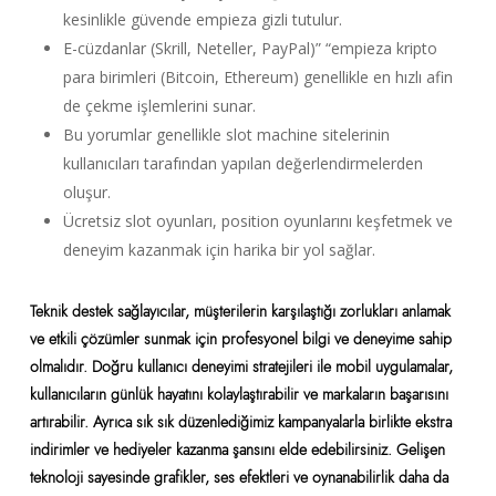
kesinlikle güvende empieza gizli tutulur.
E-cüzdanlar (Skrill, Neteller, PayPal)” “empieza kripto
para birimleri (Bitcoin, Ethereum) genellikle en hızlı afin
de çekme işlemlerini sunar.
Bu yorumlar genellikle slot machine sitelerinin
kullanıcıları tarafından yapılan değerlendirmelerden
oluşur.
Ücretsiz slot oyunları, position oyunlarını keşfetmek ve
deneyim kazanmak için harika bir yol sağlar.
Teknik destek sağlayıcılar, müşterilerin karşılaştığı zorlukları anlamak
ve etkili çözümler sunmak için profesyonel bilgi ve deneyime sahip
olmalıdır. Doğru kullanıcı deneyimi stratejileri ile mobil uygulamalar,
kullanıcıların günlük hayatını kolaylaştırabilir ve markaların başarısını
artırabilir. Ayrıca sık sık düzenlediğimiz kampanyalarla birlikte ekstra
indirimler ve hediyeler kazanma şansını elde edebilirsiniz. Gelişen
teknoloji sayesinde grafikler, ses efektleri ve oynanabilirlik daha da