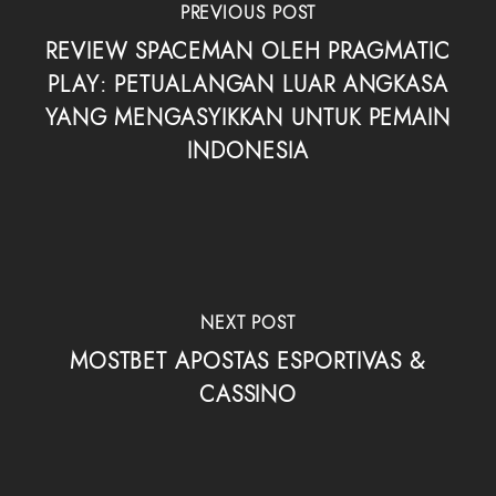
PREVIOUS POST
REVIEW SPACEMAN OLEH PRAGMATIC
PLAY: PETUALANGAN LUAR ANGKASA
YANG MENGASYIKKAN UNTUK PEMAIN
INDONESIA
NEXT POST
MOSTBET APOSTAS ESPORTIVAS &
CASSINO