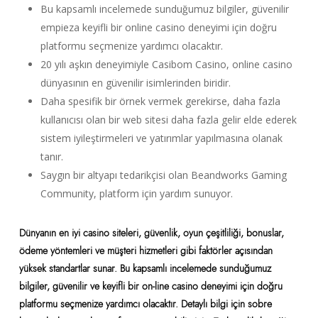
Bu kapsamlı incelemede sunduğumuz bilgiler, güvenilir
empieza keyifli bir online casino deneyimi için doğru
platformu seçmenize yardımcı olacaktır.
20 yılı aşkın deneyimiyle Casibom Casino, online casino
dünyasının en güvenilir isimlerinden biridir.
Daha spesifik bir örnek vermek gerekirse, daha fazla
kullanıcısı olan bir web sitesi daha fazla gelir elde ederek
sistem iyileştirmeleri ve yatırımlar yapılmasına olanak
tanır.
Saygın bir altyapı tedarikçisi olan Beandworks Gaming
Community, platform için yardım sunuyor.
Dünyanın en iyi casino siteleri, güvenlik, oyun çeşitliliği, bonuslar,
ödeme yöntemleri ve müşteri hizmetleri gibi faktörler açısından
yüksek standartlar sunar. Bu kapsamlı incelemede sunduğumuz
bilgiler, güvenilir ve keyifli bir on-line casino deneyimi için doğru
platformu seçmenize yardımcı olacaktır. Detaylı bilgi için sobre