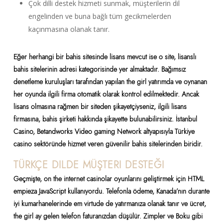
Çok dilli destek hizmeti sunmak, müşterilerin dil
engelinden ve buna bağlı tüm gecikmelerden
kaçınmasına olanak tanır.
Eğer herhangi bir bahis sitesinde lisans mevcut ise o site, lisanslı
bahis sitelerinin adresi kategorisinde yer almaktadır. Bağımsız
denetleme kuruluşları tarafından yapılan the girl yatırımda ve oynanan
her oyunda ilgili firma otomatik olarak kontrol edilmektedir. Ancak
lisans olmasına rağmen bir siteden şikayetçiyseniz, ilgili lisans
firmasına, bahis şirketi hakkında şikayette bulunabilirsiniz. İstanbul
Casino, Betandworks Video gaming Network altyapısıyla Türkiye
casino sektöründe hizmet veren güvenilir bahis sitelerinden biridir.
TÜRKÇE DILDE MÜŞTERI DESTEĞI
Geçmişte, on the internet casinolar oyunlarını geliştirmek için HTML
empieza JavaScript kullanıyordu. Telefonla ödeme, Kanada’nın durante
iyi kumarhanelerinde em virtude de yatırmanıza olanak tanır ve ücret,
the girl ay gelen telefon faturanızdan düşülür. Zimpler ve Boku gibi