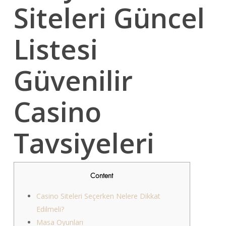
Siteleri Güncel
Listesi
Güvenilir
Casino
Tavsiyeleri
Content
Casino Siteleri Seçerken Nelere Dikkat
Edilmeli?
Masa Oyunları