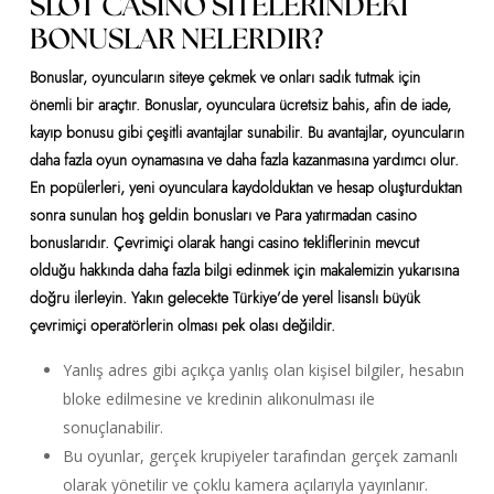
SLOT CASINO SITELERINDEKI
BONUSLAR NELERDIR?
Bonuslar, oyuncuların siteye çekmek ve onları sadık tutmak için
önemli bir araçtır. Bonuslar, oyunculara ücretsiz bahis, afin de iade,
kayıp bonusu gibi çeşitli avantajlar sunabilir. Bu avantajlar, oyuncuların
daha fazla oyun oynamasına ve daha fazla kazanmasına yardımcı olur.
En popülerleri, yeni oyunculara kaydolduktan ve hesap oluşturduktan
sonra sunulan hoş geldin bonusları ve Para yatırmadan casino
bonuslarıdır. Çevrimiçi olarak hangi casino tekliflerinin mevcut
olduğu hakkında daha fazla bilgi edinmek için makalemizin yukarısına
doğru ilerleyin. Yakın gelecekte Türkiye’de yerel lisanslı büyük
çevrimiçi operatörlerin olması pek olası değildir.
Yanlış adres gibi açıkça yanlış olan kişisel bilgiler, hesabın
bloke edilmesine ve kredinin alıkonulması ile
sonuçlanabilir.
Bu oyunlar, gerçek krupiyeler tarafından gerçek zamanlı
olarak yönetilir ve çoklu kamera açılarıyla yayınlanır.