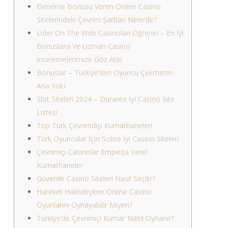
Deneme Bonusu Veren Online Casino
Sitelerindeki Çevrim Şartları Nelerdir?
Lider On The Web Casinoları Öğrenin – En İyi
Bonuslara Ve Uzman Casino
İncelemelerimize Göz Atın
Bonuslar – Türkiye’den Oyuncu Çekmenin
Ana Yolu
Slot Siteleri 2024 – Durante İyi Casino Site
Listesi
Top Türk Çevrimdışı Kumarhaneleri
Türk Oyuncular İçin Sobre İyi Casino Siteleri
Çevrimiçi Casinolar Empieza Yerel
Kumarhaneler
Güvenilir Casino Siteleri Nasıl Seçilir?
Hareket Halindeyken Online Casino
Oyunlarını Oynayabilir Miyim?
Türkiye’de Çevrimiçi Kumar Nasıl Oynanır?