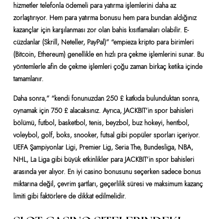
hizmetler telefonla ödemeli para yatırma işlemlerini daha az
zorlaştırıyor. Hem para yatırma bonusu hem para bundan aldığınız
kazançlar için karşılanması zor olan bahis kısıtlamaları olabilir. E-
cüzdanlar (Skrill, Neteller, PayPal)” “empieza kripto para birimleri
(Bitcoin, Ethereum) genellikle en hızlı pra çekme işlemlerini sunar. Bu
yöntemlerle afin de çekme işlemleri çoğu zaman birkaç ketika içinde
tamamlanır.
Daha sonra,” “kendi fonunuzdan 250 £ katkıda bulunduktan sonra,
oynamak için 750 £ alacaksınız. Ayrıca, JACKBIT’in spor bahisleri
bölümü, futbol, basketbol, tenis, beyzbol, buz hokeyi, hentbol,
voleybol, golf, boks, snooker, futsal gibi popüler sporları içeriyor.
UEFA Şampiyonlar Ligi, Premier Lig, Seria The, Bundesliga, NBA,
NHL, La Liga gibi büyük etkinlikler para JACKBIT’in spor bahisleri
arasında yer alıyor. En iyi casino bonusunu seçerken sadece bonus
miktarına değil, çevrim şartları, geçerlilik süresi ve maksimum kazanç
limiti gibi faktörlere de dikkat edilmelidir.